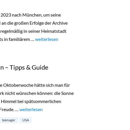
r 2023 nach München, um seine
n die großen Erfolge der Archive
 regelmäßig in seiner Heimatstadt
ts in familiärem …
„Lala Berlin Flash Sale in München 24. bis 26.O
weiterlesen
n – Tipps & Guide
te Oktoberwoche hätte sich man für
ork nicht wünschen können: die Sonne
en Himmel bei spätsommerlichen
 Freude. …
„New York mit Teenagern – Tipps & Guide“
weiterlesen
teenager
USA