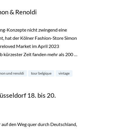
mon & Renoldi
ing-Konzepte nicht zwingend eine
ht, hat der Kölner Fashion-Store Simon
reloved Market im April 2023
b kürzester Zeit fanden mehr als 200 …
noldi“
mon und renoldi
tour belgique
vintage
üsseldorf 18. bis 20.
er auf den Weg quer durch Deutschland,