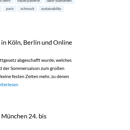
h.stern
haute joaillerie
labor diamanten
paris
schmuck
sustainability
in Köln, Berlin und Online
battgesetz abgeschafft wurde, welches
nd der Sommersaison zum großen
s keine festen Zeiten mehr, zu denen
aschen Sonderverkauf in Köln, Berlin und Online“
iterlesen
in München 24. bis