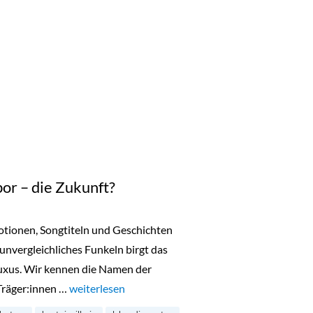
or – die Zukunft?
motionen, Songtiteln und Geschichten
 unvergleichliches Funkeln birgt das
uxus. Wir kennen die Namen der
Träger:innen …
„Diamanten aus dem Labor – die Zukunft?“
weiterlesen