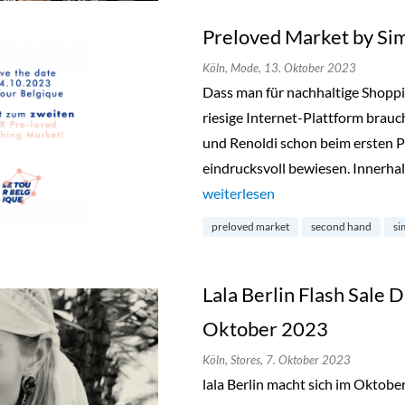
Preloved Market by Si
Köln,
Mode,
13. Oktober 2023
Dass man für nachhaltige Shopp
riesige Internet-Plattform brauc
und Renoldi schon beim ersten P
eindrucksvoll bewiesen. Innerhal
„Preloved Market by Simon & Re
weiterlesen
preloved market
second hand
si
Lala Berlin Flash Sale D
Oktober 2023
Köln,
Stores,
7. Oktober 2023
lala Berlin macht sich im Oktob