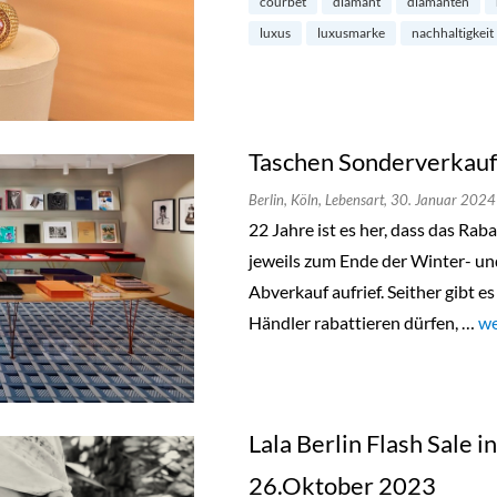
courbet
diamant
diamanten
luxus
luxusmarke
nachhaltigkeit
Taschen Sonderverkauf 
Berlin,
Köln,
Lebensart,
30. Januar 2024
22 Jahre ist es her, dass das Ra
jeweils zum Ende der Winter- u
Abverkauf aufrief. Seither gibt e
Händler rabattieren dürfen, …
„T
we
Lala Berlin Flash Sale 
26.Oktober 2023