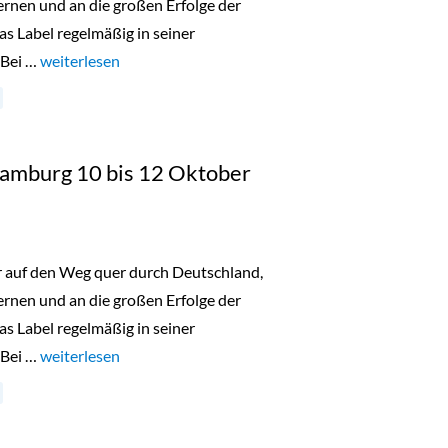
nen und an die großen Erfolge der
as Label regelmäßig in seiner
 Bei …
„Lala Berlin Flash Sale Düsseldorf 18. bis 20. Oktober 2023“
weiterlesen
 Hamburg 10 bis 12 Oktober
er auf den Weg quer durch Deutschland,
nen und an die großen Erfolge der
as Label regelmäßig in seiner
 Bei …
„Lala Berlin Flash Sale Hamburg 10 bis 12 Oktober 2023“
weiterlesen