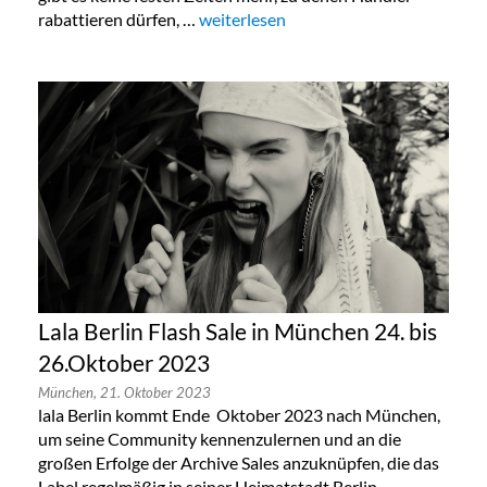
rabattieren dürfen, …
„Taschen Sonderverkauf in Köln, Berlin
weiterlesen
Lala Berlin Flash Sale in München 24. bis
26.Oktober 2023
München,
21. Oktober 2023
lala Berlin kommt Ende Oktober 2023 nach München,
um seine Community kennenzulernen und an die
großen Erfolge der Archive Sales anzuknüpfen, die das
Label regelmäßig in seiner Heimatstadt Berlin