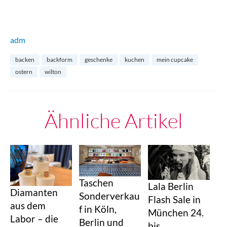
adm
backen
backform
geschenke
kuchen
mein cupcake
ostern
wilton
Ähnliche Artikel
Taschen
Lala Berlin
Diamanten
Sonderverkau
Flash Sale in
aus dem
f in Köln,
München 24.
Labor – die
Berlin und
bis