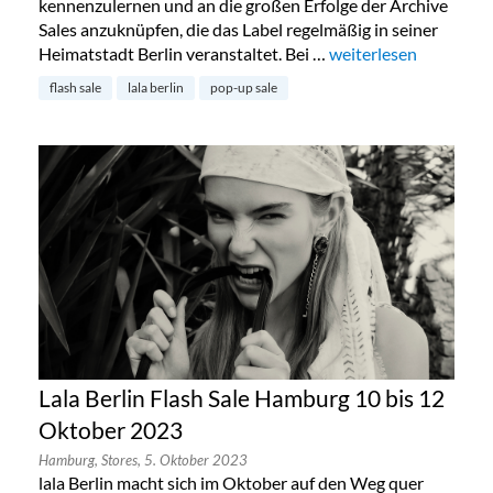
kennenzulernen und an die großen Erfolge der Archive
Sales anzuknüpfen, die das Label regelmäßig in seiner
Heimatstadt Berlin veranstaltet. Bei …
„Lala Berlin Flash Sal
weiterlesen
flash sale
lala berlin
pop-up sale
Lala Berlin Flash Sale Hamburg 10 bis 12
Oktober 2023
Hamburg,
Stores,
5. Oktober 2023
lala Berlin macht sich im Oktober auf den Weg quer