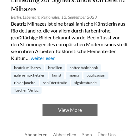
Milhazes
Berlin,
Lebensart,
Regionales,
12. September 2023
Beatriz Milhazes ist eine brasilianische Künstlerin aus
Rio de Janeiro, die vor allem durch farbenfrohe,
großflächige Bilder bekannt wurde. Beeinflusst von
den Strömungen des europäischen Modernismus stellt
sie in ihren Arbeiten folkloristische Elemente der
Kultur …
„Einladung zur Signierstunde von Beatriz Milhazes“
weiterlesen
beatriz milhazes
brasilien
coffee table book
galerie max hetzler
kunst
moma
paul gaugin
rio de janeiro
schlüterstraße
signierstunde
Taschen Verlag
View More
Abonnieren
Abbestellen
Shop
Über Uns