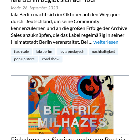
Mode,
26. September 2023
lala Berlin macht sich im Oktober auf den Weg quer
durch Deutschland, um seine Community
kennenzulernen und an die großen Erfolge der Archive
Sales anzuknüpfen, die das Label regelmäßig in seiner
Heimatstadt Berlin veranstaltet. Bei …
„lala Berlin begibt sic
weiterlesen
flash sale
lala berlin
leyla piedayesh
nachhaltigkeit
pop up store
road show
Einladung zur Signierstunde von Beatriz