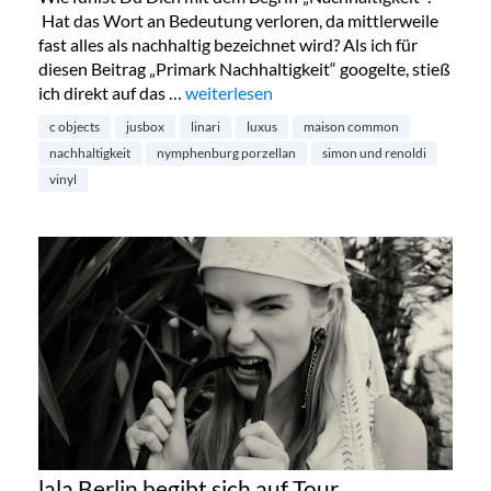
Hat das Wort an Bedeutung verloren, da mittlerweile
fast alles als nachhaltig bezeichnet wird? Als ich für
diesen Beitrag „Primark Nachhaltigkeit“ googelte, stieß
ich direkt auf das …
„Nachhaltigkeit und Luxus – ein Widers
weiterlesen
c objects
jusbox
linari
luxus
maison common
nachhaltigkeit
nymphenburg porzellan
simon und renoldi
vinyl
lala Berlin begibt sich auf Tour