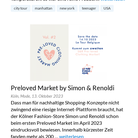
city tour
manhattan
new york
teenager
USA
Preloved Market by Simon & Renoldi
Köln,
Mode,
13. Oktober 2023
Dass man für nachhaltige Shopping-Konzepte nicht
zwingend eine riesige Internet-Plattform braucht, hat
der Kölner Fashion-Store Simon und Renoldi schon
beim ersten Preloved Market im April 2023
eindrucksvoll bewiesen. Innerhalb kürzester Zeit
fanden mehr als 200 …
„Preloved Market by Simon & Renold
weiterlesen