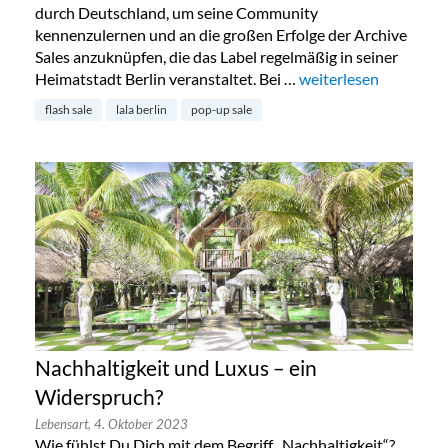
durch Deutschland, um seine Community
kennenzulernen und an die großen Erfolge der Archive
Sales anzuknüpfen, die das Label regelmäßig in seiner
Heimatstadt Berlin veranstaltet. Bei …
„Lala Berlin Flash Sa
weiterlesen
flash sale
lala berlin
pop-up sale
Nachhaltigkeit und Luxus – ein
Widerspruch?
Lebensart,
4. Oktober 2023
Wie fühlst Du Dich mit dem Begriff „Nachhaltigkeit“?