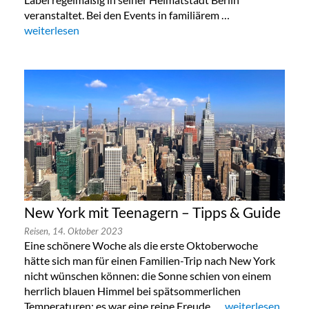
veranstaltet. Bei den Events in familiärem …
„Lala Berlin Flash Sale in München 24. bis 26.Oktober 2023“
weiterlesen
New York mit Teenagern – Tipps & Guide
Reisen,
14. Oktober 2023
Eine schönere Woche als die erste Oktoberwoche
hätte sich man für einen Familien-Trip nach New York
nicht wünschen können: die Sonne schien von einem
herrlich blauen Himmel bei spätsommerlichen
Temperaturen: es war eine reine Freude. …
„New York mit Te
weiterlesen