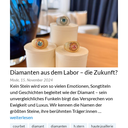
Diamanten aus dem Labor – die Zukunft?
Mode,
15. November 2024
Kein Stein wird von so vielen Emotionen, Songtiteln
und Geschichten begleitet wie der Diamant – sein
unvergleichliches Funkeln birgt das Versprechen von
Ewigkeit und Luxus. Wir kennen die Namen der
größten Steine, ihre berühmten Träger:innen …
„Diamanten aus dem Labor – die Zukunft?“
weiterlesen
courbet
diamant
diamanten
h.stern
haute joaillerie