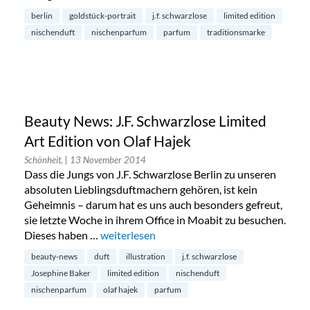
berlin
goldstück-portrait
j.f. schwarzlose
limited edition
nischenduft
nischenparfum
parfum
traditionsmarke
Beauty News: J.F. Schwarzlose Limited
Art Edition von Olaf Hajek
Schönheit,
| 13 November 2014
Dass die Jungs von J.F. Schwarzlose Berlin zu unseren
absoluten Lieblingsduftmachern gehören, ist kein
Geheimnis – darum hat es uns auch besonders gefreut,
sie letzte Woche in ihrem Office in Moabit zu besuchen.
Dieses haben …
„Beauty News: J.F. Schwarzlose Limited Art 
weiterlesen
beauty-news
duft
illustration
j.f. schwarzlose
Josephine Baker
limited edition
nischenduft
nischenparfum
olaf hajek
parfum