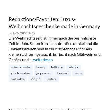
Redaktions-Favoriten: Luxus-
Weihnachtsgeschenke made in Germany
| 8 Dezember 2015
Die Weihnachtszeit ist immer auch die besinnlichste
Zeit im Jahr. Schon früh ist es draußen dunkel und die
Einkaufsstraßen sind in ein leuchtendes Meer aus
kleinen Lichtern getaucht. Es riecht nach Glühwein und
Gebäck und …
„Redaktions-Favoriten: Luxus-Weihnachtsge
weiterlesen
antonia zander
beauty
bell table
interior
j.f. schwarzlose
jörg ammer
kaschmir
luxus
saskia diez
sévigné
unützer