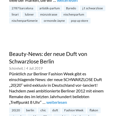
viele der Marken, die wir …
„Lubner Pop Up Store in Berlin M
weiterlesen
2787 barcelona
artistik-parfum
Byredo
j.f. schwarzlose
linari
lubner
münzstrasse
nischenparfum
nischenparfümerie
ormonde Jayne
pop up store
Beauty-News: der neue Duft von
Schwarzlose Berlin
Schönheit,
| 4 Juli 2019
Pünktlich zur Berliner Fashion Week gibt es
einschlagende News: der neue SCHWARZLOSE Duft
„20|20“ wird exklusiv in Deutschland vor-lanciert!
Nachdem zwei ambitionierte Berliner 2012 mit einem
Remake des im letzten Jahrhundert beliebten
„Treffpunkt 8 Uhr“ …
„Beauty-News: der neue Duft von Schwa
weiterlesen
20|20
berlin
chic
duft
Fashion Week
flakon