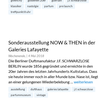
givenchy
goldenen 20er
guerlain
j.f. schwarzlose
klassiker
nastolgie
parfum
pre launch
treffpunkt 8 uhr
Sonderausstellung NOW & THEN in der
Galeries Lafayette
Wochenende,
| 4 Mai 2018
Die Berliner Duftmanufaktur J.F. SCHWARZLOSE
BERLIN wurde 1856 gegründet und erreichte in den
20er Jahren des letzten Jahrhunderts Kultstatus. Dass
sie heute immer noch in aller Munde bzw. Nase ist, liegt
an einer gelungenen Wiederbelebung …
„Sonderausstellung
weiterlesen
ausstellung
dufthaus
galeries lafayette
j.f. schwarzlose
parfummuseum
vintage