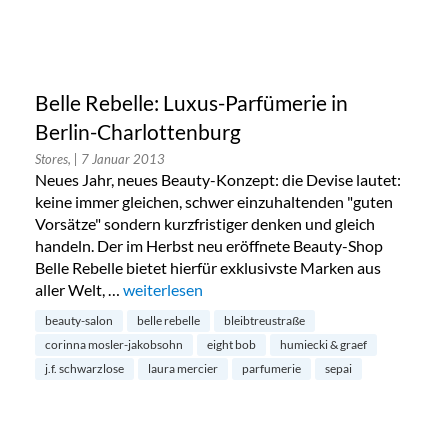
Belle Rebelle: Luxus-Parfümerie in
Berlin-Charlottenburg
Stores,
| 7 Januar 2013
Neues Jahr, neues Beauty-Konzept: die Devise lautet:
keine immer gleichen, schwer einzuhaltenden "guten
Vorsätze" sondern kurzfristiger denken und gleich
handeln. Der im Herbst neu eröffnete Beauty-Shop
Belle Rebelle bietet hierfür exklusivste Marken aus
aller Welt, …
„Belle Rebelle: Luxus-Parfümerie in Berlin-Cha
weiterlesen
beauty-salon
belle rebelle
bleibtreustraße
corinna mosler-jakobsohn
eight bob
humiecki & graef
j.f. schwarzlose
laura mercier
parfumerie
sepai