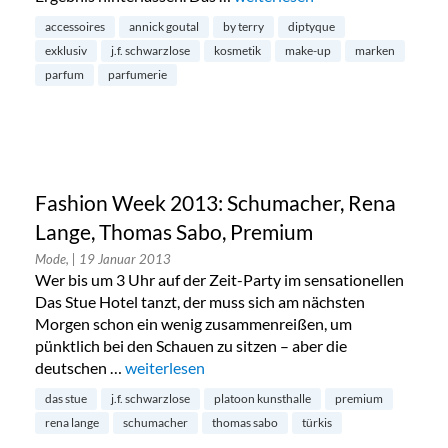
accessoires
annick goutal
by terry
diptyque
exklusiv
j.f. schwarzlose
kosmetik
make-up
marken
parfum
parfumerie
Fashion Week 2013: Schumacher, Rena
Lange, Thomas Sabo, Premium
Mode,
| 19 Januar 2013
Wer bis um 3 Uhr auf der Zeit-Party im sensationellen
Das Stue Hotel tanzt, der muss sich am nächsten
Morgen schon ein wenig zusammenreißen, um
pünktlich bei den Schauen zu sitzen – aber die
deutschen …
„Fashion Week 2013: Schumacher, Rena Lange
weiterlesen
das stue
j.f. schwarzlose
platoon kunsthalle
premium
rena lange
schumacher
thomas sabo
türkis