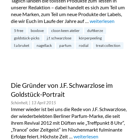
Täglich landen die tollsten Produkte zum Testen in
unserer Redaktion – dabei handelt es sich zum Teil um
neue Marken, zum Teil um neue Produkte der Labels,
die wir Euch im Laufe der Jahre auf …
„Redaktions-Favoriten:
weiterlesen
5 free
boxlove
cloon keen atelier
duftkerze
goldstück-picks
j.f. schwarzlose
körperpeeling
l:a bruket
nagellack
parfum
rodial
treat collection
Die Gründer von J.F. Schwarzlose im
Goldstück-Portrait
Schönheit,
| 13 April 2015
Immer wieder ist bei uns die Rede von J.F. Schwarzlose,
der wiederbelebten Berliner Parfum-Marke, die seit
ihrem Revival 2012 mit Düften wie „Treffpunkt 8 Uhr“,
„Trance“ oder Zeitgeist“ im Nischenmarkt fulminante
Erfolge feiert. Höchste Zeit …
„Die Gründer von J.F. Schwarz
weiterlesen