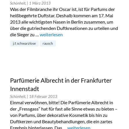
Schönheit,
| 1 März 2013
Was der Filmbranche ihr Oscar ist, ist für Parfums der
heißbegehrte Duftstar. Deshalb kommen am 17. Mai
2013 alle wichtigsten Nasen in Berlin zusammen, um
über die gutriechenden Duftkreationen zu urteilen und
die Sieger zu …
„Duftstars 2013 – unsere Favoriten unter de
weiterlesen
j.f. schwarzlose
rausch
Parfümerie Albrecht in der Frankfurter
Innenstadt
Schönheit,
| 18 Februar 2013
Einmal verwöhnen, bitte! Die Parfümerie Albrecht in
der „Fressgass“ hat für fast alle Sinne etwas zu bieten –
von Parfums, über dekorative Kosmetik bis hin zu
Duftkerzen und Beautybehandlungen, die ein zartes
Ergebnis hinterlassen. Das …
„Parfümerie Albrecht in der Fr
weiterlesen