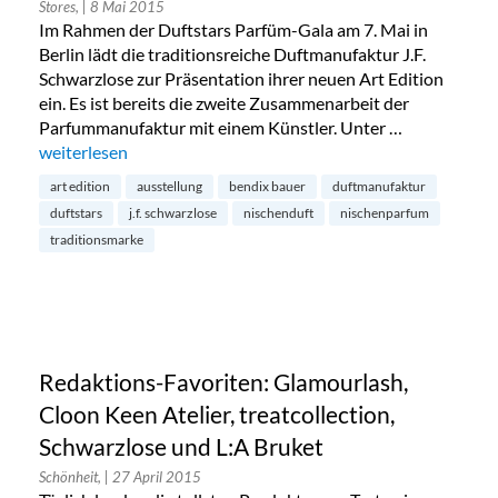
Stores,
| 8 Mai 2015
Im Rahmen der Duftstars Parfüm-Gala am 7. Mai in
Berlin lädt die traditionsreiche Duftmanufaktur J.F.
Schwarzlose zur Präsentation ihrer neuen Art Edition
ein. Es ist bereits die zweite Zusammenarbeit der
Parfummanufaktur mit einem Künstler. Unter …
„Ausstellung: Die Art-Edition von J.F. Schwarzlose“
weiterlesen
art edition
ausstellung
bendix bauer
duftmanufaktur
duftstars
j.f. schwarzlose
nischenduft
nischenparfum
traditionsmarke
Redaktions-Favoriten: Glamourlash,
Cloon Keen Atelier, treatcollection,
Schwarzlose und L:A Bruket
Schönheit,
| 27 April 2015