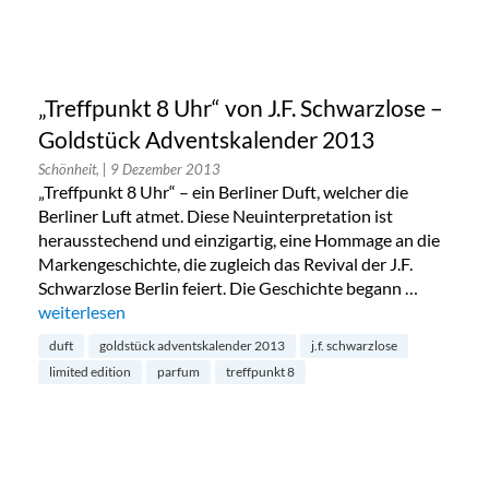
„Treffpunkt 8 Uhr“ von J.F. Schwarzlose –
Goldstück Adventskalender 2013
Schönheit,
| 9 Dezember 2013
„Treffpunkt 8 Uhr“ – ein Berliner Duft, welcher die
Berliner Luft atmet. Diese Neuinterpretation ist
herausstechend und einzigartig, eine Hommage an die
Markengeschichte, die zugleich das Revival der J.F.
Schwarzlose Berlin feiert. Die Geschichte begann …
„„Treffpunkt 8 Uhr“ von J.F. Schwarzlose – Goldstück Adven
weiterlesen
duft
goldstück adventskalender 2013
j.f. schwarzlose
limited edition
parfum
treffpunkt 8