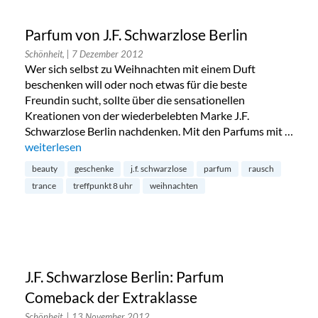
Parfum von J.F. Schwarzlose Berlin
Schönheit,
| 7 Dezember 2012
Wer sich selbst zu Weihnachten mit einem Duft
beschenken will oder noch etwas für die beste
Freundin sucht, sollte über die sensationellen
Kreationen von der wiederbelebten Marke J.F.
Schwarzlose Berlin nachdenken. Mit den Parfums mit …
„Parfum von J.F. Schwarzlose Berlin“
weiterlesen
beauty
geschenke
j.f. schwarzlose
parfum
rausch
trance
treffpunkt 8 uhr
weihnachten
J.F. Schwarzlose Berlin: Parfum
Comeback der Extraklasse
Schönheit,
| 13 November 2012