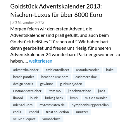
Goldstück Adventskalender 2013:
Nischen-Luxus für über 6000 Euro
| 30 November 2013
Morgen feiern wir den ersten Advent, die
Adventskalender sind prall gefüllt, und auch beim
Goldstück heißt es "Türchen auf!" Wir haben hart
daran gearbeitet und freuen uns riesig, für unseren
Adventskalender 24 wunderbare Partner gewonnen zu
haben, …
„Goldstück Adventskalender 2013: Nischen-Luxus 
weiterlesen
adventskalender
ambientedirect
antonia zander
bakel
beach panties
beachdeluxe.com
cashmere doc
design hotels
gewinne
gudrun sjöden
Hofmannstreicher
item m6
j.f. schwarzlose
juvia
limoni
loud!
ludwig beck
lvmh
m.a.c.s munich
michael kors
myfestbraten.de
nymphenburg porzellan
rodial
roeckl
treat collection
unützer
veuve clicquot
xmasdeluxe