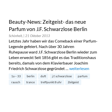
Beauty-News: Zeitgeist- das neue
Parfum von J.F. Schwarzlose Berlin
Schönheit,
| 21 Oktober 2013
Letztes Jahr haben wir das Comeback einer Parfum-
Legende gefeiert. Nach über 30 Jahren
Ruhepause ward J.F. Schwarzlose Berlin wieder zum
Leben erweckt Seit 1856 gibt es das Traditionshaus
bereits, damals von dem Klavierbauer Joachim
Friedrich Schwarzlose gegründet …
„Beauty-News: Zeitgeist-
weiterlesen
1a – 33
berlin
duft
j.f. schwarzlose
parfum
rausch
trance
treffpunkt 8 uhr
Zeitgeist