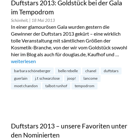
Duftstars 2013: Goldstück bei der Gala
im Tempodrom
Schönheit,
| 18 Mai 2013
In einer glamourösen Gala wurden gestern die
Gewinner der Duftstars 2013 gekürt – eine wirklich
tolle Veranstaltung mit sämtlichen Größen der
Kosmetik-Branche, von der wir vom Goldstück sowohl
hier im Blog als auch für douglas.de, Kaufhof und …
„Duftstars 2013: Goldstück bei der Gala im Tempodrom“
weiterlesen
barbara schöneberger
belle rebelle
chanel
duftstars
guerlain
j.f. schwarzlose
joop!
lancome
moet chandon
talbot runhof
tempodrom
Duftstars 2013 – unsere Favoriten unter
den Nominierten