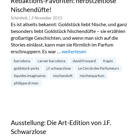
Redaktions-Favoriten: herbstzeitlose
Nischendüfte!
Schönheit,
| 3 November 2015
Es ist allseits bekannt: Goldstück liebt Nische, und ganz
besonders liebt Goldstück Nischendüfte – sie erzählen
großartige Geschichten, und wenn man sich auf die
Stories einlässt, kann man sie förmlich im Parfum
erschnuppern. Es war …
„Redaktions-Favoriten: herbstzeitl
weiterlesen
barcelona
carner barcelona
david frossard
frapin
goldstück-picks
j.f. schwarzlose
Le Cercle des Parfumeurs
liquides imaginaires
nischenduft
nischenparfum
philippe di meo
Ausstellung: Die Art-Edition von J.F.
Schwarzlose