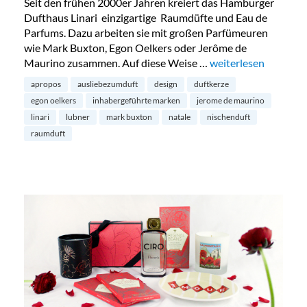
Seit den frühen 2000er Jahren kreiert das Hamburger
Dufthaus Linari einzigartige Raumdüfte und Eau de
Parfums. Dazu arbeiten sie mit großen Parfümeuren
wie Mark Buxton, Egon Oelkers oder Jerôme de
Maurino zusammen. Auf diese Weise …
„Adventsgewinne 2022
weiterlesen
apropos
ausliebezumduft
design
duftkerze
egon oelkers
inhabergeführte marken
jerome de maurino
linari
lubner
mark buxton
natale
nischenduft
raumduft