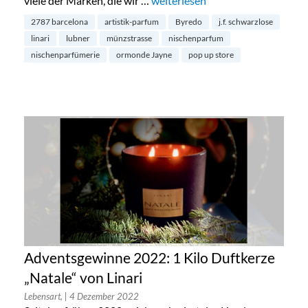
viele der Marken, die wir …
„Lubner Pop Up Store in Berlin M
weiterlesen
2787 barcelona
artistik-parfum
Byredo
j.f. schwarzlose
linari
lubner
münzstrasse
nischenparfum
nischenparfümerie
ormonde Jayne
pop up store
Adventsgewinne 2022: 1 Kilo Duftkerze
„Natale“ von Linari
Lebensart,
| 4 Dezember 2022