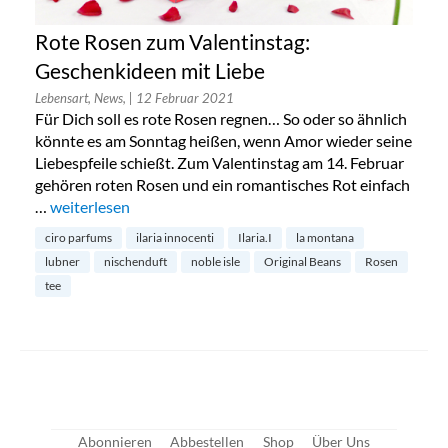
Rote Rosen zum Valentinstag:
Geschenkideen mit Liebe
Lebensart, News,
| 12 Februar 2021
Für Dich soll es rote Rosen regnen… So oder so ähnlich
könnte es am Sonntag heißen, wenn Amor wieder seine
Liebespfeile schießt. Zum Valentinstag am 14. Februar
gehören roten Rosen und ein romantisches Rot einfach
…
„Rote Rosen zum Valentinstag: Geschenkideen mit Liebe“
weiterlesen
ciro parfums
ilaria innocenti
Ilaria.I
la montana
lubner
nischenduft
noble isle
Original Beans
Rosen
tee
Abonnieren
Abbestellen
Shop
Über Uns