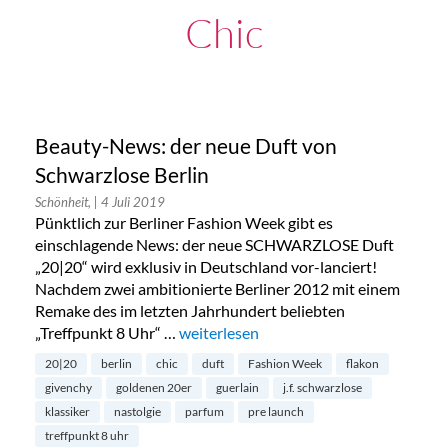
Chic
Beauty-News: der neue Duft von
Schwarzlose Berlin
Schönheit,
| 4 Juli 2019
Pünktlich zur Berliner Fashion Week gibt es
einschlagende News: der neue SCHWARZLOSE Duft
„20|20“ wird exklusiv in Deutschland vor-lanciert!
Nachdem zwei ambitionierte Berliner 2012 mit einem
Remake des im letzten Jahrhundert beliebten
„Treffpunkt 8 Uhr“ …
„Beauty-News: der neue Duft von Schwa
weiterlesen
20|20
berlin
chic
duft
Fashion Week
flakon
givenchy
goldenen 20er
guerlain
j.f. schwarzlose
klassiker
nastolgie
parfum
pre launch
treffpunkt 8 uhr