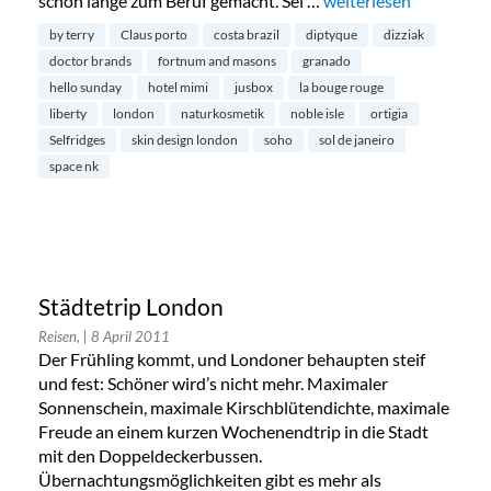
schon lange zum Beruf gemacht. Sei …
„Londons schönste Be
weiterlesen
by terry
Claus porto
costa brazil
diptyque
dizziak
doctor brands
fortnum and masons
granado
hello sunday
hotel mimi
jusbox
la bouge rouge
liberty
london
naturkosmetik
noble isle
ortigia
Selfridges
skin design london
soho
sol de janeiro
space nk
Städtetrip London
Reisen,
| 8 April 2011
Der Frühling kommt, und Londoner behaupten steif
und fest: Schöner wird’s nicht mehr. Maximaler
Sonnenschein, maximale Kirschblütendichte, maximale
Freude an einem kurzen Wochenendtrip in die Stadt
mit den Doppeldeckerbussen.
Übernachtungsmöglichkeiten gibt es mehr als