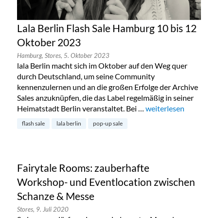
Lala Berlin Flash Sale Hamburg 10 bis 12
Oktober 2023
Hamburg,
Stores,
5. Oktober 2023
lala Berlin macht sich im Oktober auf den Weg quer
durch Deutschland, um seine Community
kennenzulernen und an die großen Erfolge der Archive
Sales anzuknüpfen, die das Label regelmäßig in seiner
Heimatstadt Berlin veranstaltet. Bei …
„Lala Berlin Flash Sa
weiterlesen
flash sale
lala berlin
pop-up sale
Fairytale Rooms: zauberhafte
Workshop- und Eventlocation zwischen
Schanze & Messe
Stores,
9. Juli 2020