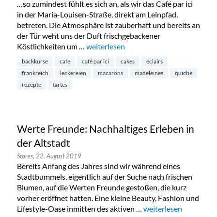
…so zumindest fühlt es sich an, als wir das Café par ici
in der Maria-Louisen-Straße, direkt am Leinpfad,
betreten. Die Atmosphäre ist zauberhaft und bereits an
der Tür weht uns der Duft frischgebackener
Köstlichkeiten um …
„Café par ici am Leinpfad“
weiterlesen
backkurse
cafe
café par ici
cakes
eclairs
frankreich
leckereien
macarons
madeleines
quiche
rezepte
tartes
Werte Freunde: Nachhaltiges Erleben in
der Altstadt
Stores,
22. August 2019
Bereits Anfang des Jahres sind wir während eines
Stadtbummels, eigentlich auf der Suche nach frischen
Blumen, auf die Werten Freunde gestoßen, die kurz
vorher eröffnet hatten. Eine kleine Beauty, Fashion und
Lifestyle-Oase inmitten des aktiven …
„Werte Freunde: Nachh
weiterlesen