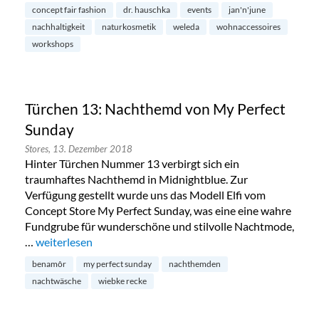
concept fair fashion
dr. hauschka
events
jan'n'june
nachhaltigkeit
naturkosmetik
weleda
wohnaccessoires
workshops
Türchen 13: Nachthemd von My Perfect
Sunday
Stores,
13. Dezember 2018
Hinter Türchen Nummer 13 verbirgt sich ein
traumhaftes Nachthemd in Midnightblue. Zur
Verfügung gestellt wurde uns das Modell Elfi vom
Concept Store My Perfect Sunday, was eine eine wahre
Fundgrube für wunderschöne und stilvolle Nachtmode,
…
„Türchen 13: Nachthemd von My Perfect Sunday“
weiterlesen
benamôr
my perfect sunday
nachthemden
nachtwäsche
wiebke recke