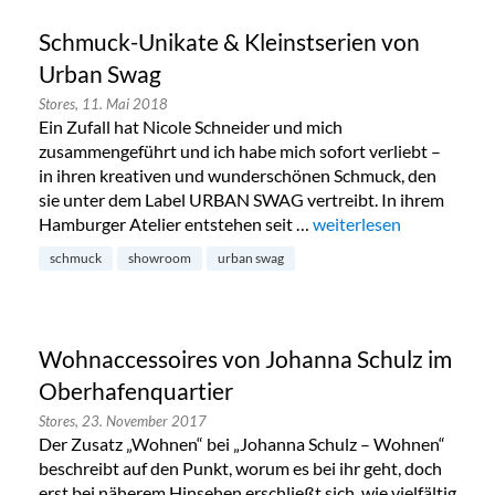
Schmuck-Unikate & Kleinstserien von
Urban Swag
Stores,
11. Mai 2018
Ein Zufall hat Nicole Schneider und mich
zusammengeführt und ich habe mich sofort verliebt –
in ihren kreativen und wunderschönen Schmuck, den
sie unter dem Label URBAN SWAG vertreibt. In ihrem
Hamburger Atelier entstehen seit …
„Schmuck-Unikate & Kle
weiterlesen
schmuck
showroom
urban swag
Wohnaccessoires von Johanna Schulz im
Oberhafenquartier
Stores,
23. November 2017
Der Zusatz „Wohnen“ bei „Johanna Schulz – Wohnen“
beschreibt auf den Punkt, worum es bei ihr geht, doch
erst bei näherem Hinsehen erschließt sich, wie vielfältig