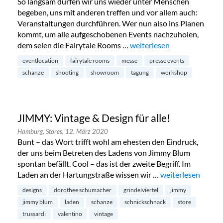
So langsam dürfen wir uns wieder unter Menschen
begeben, uns mit anderen treffen und vor allem auch:
Veranstaltungen durchführen. Wer nun also ins Planen
kommt, um alle aufgeschobenen Events nachzuholen,
dem seien die Fairytale Rooms …
„Fairytale Rooms: zauberh
weiterlesen
eventlocation
fairytale rooms
messe
presse events
schanze
shooting
showroom
tagung
workshop
JIMMY: Vintage & Design für alle!
Hamburg,
Stores,
12. März 2020
Bunt – das Wort trifft wohl am ehesten den Eindruck,
der uns beim Betreten des Ladens von Jimmy Blum
spontan befällt. Cool – das ist der zweite Begriff. Im
Laden an der Hartungstraße wissen wir …
„JIMMY: Vintage & 
weiterlesen
designs
dorothee schumacher
grindelviertel
jimmy
jimmy blum
laden
schanze
schnickschnack
store
trussardi
valentino
vintage