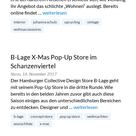
ihr Angebot das schlichte „Wohnen“ auslegt. Bereits
online findet …
„Wohnaccessoires von Johanna Schulz im Ob
weiterlesen
interior
johanna schulz
upcycling
vintage
wohnaccessoires
B-Lage X-Mas Pop-Up Store im
Schanzenviertel
Stores,
16. November 2017
Der Hamburger Collective Design Store B-Lage geht
mit seinem Pop-Up Store in die dritte Runde. Wie
bereits in den beiden Jahren zuvor gibt auch diese
Saison einiges aus den unterschiedlichsten Bereichen
zu entdecken. Designer und …
„B-Lage X-Mas Pop-Up Store 
weiterlesen
b-lage
concept store
pop up store
weihnachten
wunschliste
x-mas