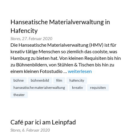
Hanseatische Materialverwaltung in
Hafencity
Stores,
27. Februar 2020
Die Hanseatische Materialverwaltung (HMV) ist für
kreativ tätige Menschen so ziemlich das coolste, was
Hamburg zu bieten hat. Von kleinen Requisiten bis hin
zu Bühnenbildern, von Stühlen & Tischen bis hin zu
einem kleinen Fotostudio …
„Hanseatische Materialverwaltu
weiterlesen
bühne
bühnenbild
film
hafencity
hanseatische materialverwaltung
kreativ
requisiten
theater
Café par ici am Leinpfad
Stores,
6. Februar 2020