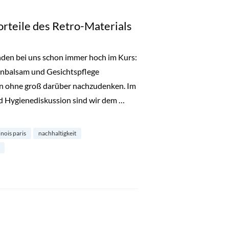
rteile des Retro-Materials
en bei uns schon immer hoch im Kurs:
enbalsam und Gesichtspflege
n ohne groß darüber nachzudenken. Im
d Hygienediskussion sind wir dem …
es Retro-Materials“
nois paris
nachhaltigkeit