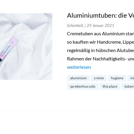
Aluminiumtuben: die Vo
Schönheit,
| 29 Januar 2021
Cremetuben aus Aluminium stand
so kauften wir Handcreme, Lipp
regelmäßig in hübschen Alutube
Rahmen der Nachhaltigkeits- un
„Aluminiumtuben: die Vorteile d
weiterlesen
aluminium
creme
hygiene
mi
sprekenhus oslo
this place
tuben