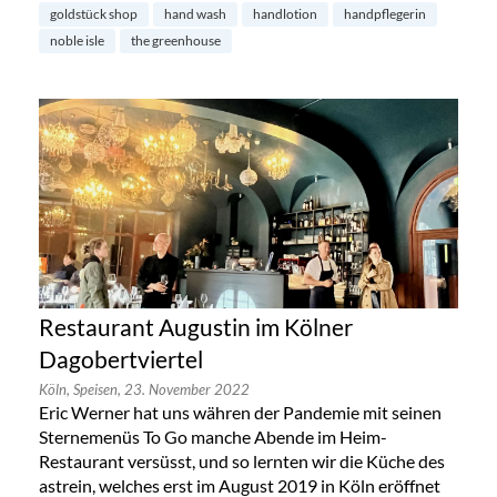
goldstück shop
hand wash
handlotion
handpflegerin
noble isle
the greenhouse
Restaurant Augustin im Kölner
Dagobertviertel
Köln,
Speisen,
23. November 2022
Eric Werner hat uns währen der Pandemie mit seinen
Sternemenüs To Go manche Abende im Heim-
Restaurant versüsst, und so lernten wir die Küche des
astrein, welches erst im August 2019 in Köln eröffnet