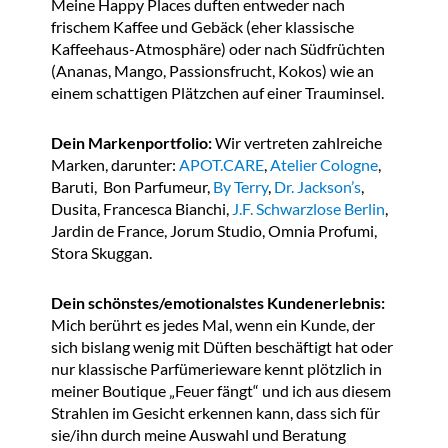
Meine Happy Places duften entweder nach
frischem Kaffee und Gebäck (eher klassische
Kaffeehaus-Atmosphäre) oder nach Südfrüchten
(Ananas, Mango, Passionsfrucht, Kokos) wie an
einem schattigen Plätzchen auf einer Trauminsel.
Dein Markenportfolio:
Wir vertreten zahlreiche
Marken, darunter:
APOT.CARE
,
Atelier Cologne
,
Baruti, Bon Parfumeur,
By Terry
,
Dr. Jackson’s
,
Dusita, Francesca Bianchi,
J.F. Schwarzlose Berlin
,
Jardin de France, Jorum Studio, Omnia Profumi,
Stora Skuggan.
Dein schönstes/emotionalstes Kundenerlebnis:
Mich berührt es jedes Mal, wenn ein Kunde, der
sich bislang wenig mit Düften beschäftigt hat oder
nur klassische Parfümerieware kennt plötzlich in
meiner Boutique „Feuer fängt“ und ich aus diesem
Strahlen im Gesicht erkennen kann, dass sich für
sie/ihn durch meine Auswahl und Beratung