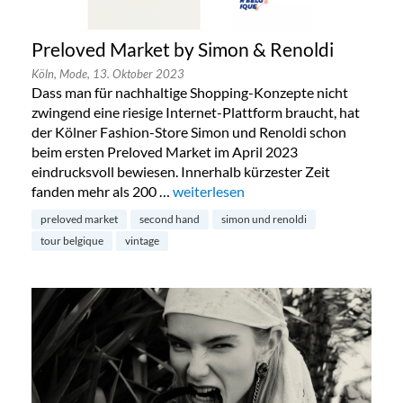
Preloved Market by Simon & Renoldi
Köln,
Mode,
13. Oktober 2023
Dass man für nachhaltige Shopping-Konzepte nicht
zwingend eine riesige Internet-Plattform braucht, hat
der Kölner Fashion-Store Simon und Renoldi schon
beim ersten Preloved Market im April 2023
eindrucksvoll bewiesen. Innerhalb kürzester Zeit
fanden mehr als 200 …
„Preloved Market by Simon & Renold
weiterlesen
preloved market
second hand
simon und renoldi
tour belgique
vintage