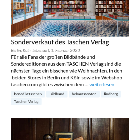
Sonderverkauf des Taschen Verlag
Berlin,
Köln,
Lebensart,
1. Februar 2023
Für alle Fans der großen Bildbände und
Sondereditionen aus dem TASCHEN Verlag sind die
nächsten Tage ein bisschen wie Weihnachten. In den
beiden Stores in Berlin und Köln sowie im Webshop
taschen.com gibt es zwischen dem …
„Sonderverkauf des Tas
weiterlesen
benedikt taschen
Bildband
helmut newton
lindberg
Taschen Verlag