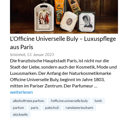
L’Officine Universelle Buly – Luxuspflege
aus Paris
Schönheit,
13. Januar 2023
Die französische Hauptstadt Paris, ist nicht nur die
Stadt der Liebe, sondern auch der Kosmetik, Mode und
Luxusmarken. Der Anfang der Naturkosmetikmarke
Officine Universelle Buly, beginnt im Jahre 1803,
mitten im Pariser Zentrum. Der Parfumeur …
„L’Officine Universelle Buly – Luxuspflege aus Paris“
weiterlesen
alkoholfreies parfum
l'officine universelle buly
lvmh
parfum
paris
patschuli
ramdame touhami
stückseife