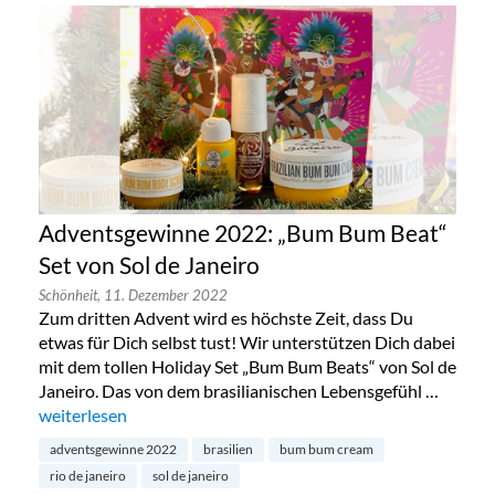
Adventsgewinne 2022: „Bum Bum Beat“
Set von Sol de Janeiro
Schönheit,
11. Dezember 2022
Zum dritten Advent wird es höchste Zeit, dass Du
etwas für Dich selbst tust! Wir unterstützen Dich dabei
mit dem tollen Holiday Set „Bum Bum Beats“ von Sol de
Janeiro. Das von dem brasilianischen Lebensgefühl …
„Adventsgewinne 2022: „Bum Bum Beat“ Set von Sol de Jane
weiterlesen
adventsgewinne 2022
brasilien
bum bum cream
rio de janeiro
sol de janeiro