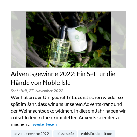
Adventsgewinne 2022: Ein Set für die
Hände von Noble Isle
Schönheit,
27. November 2022
Wer hat an der Uhr gedreht? Ja, es ist schon wieder so
spät im Jahr, dass wir uns unserem Adventskranz und
der Weihnachtsdeko widmen. In diesem Jahr haben wir
entschieden, keinen kompletten Adventskalender zu
machen …
„Adventsgewinne 2022: Ein Set für die Hände von 
weiterlesen
adventsgewinne 2022
flüssigseife
goldstück boutique