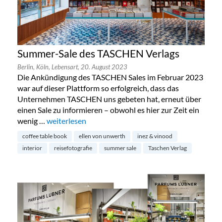
Summer-Sale des TASCHEN Verlags
Berlin,
Köln,
Lebensart,
20. August 2023
Die Ankündigung des TASCHEN Sales im Februar 2023
war auf dieser Plattform so erfolgreich, dass das
Unternehmen TASCHEN uns gebeten hat, erneut über
einen Sale zu informieren – obwohl es hier zur Zeit ein
wenig …
„Summer-Sale des TASCHEN Verlags“
weiterlesen
coffee table book
ellen von unwerth
inez & vinood
interior
reisefotografie
summer sale
Taschen Verlag