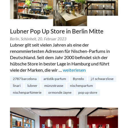
Lubner Pop Up Store in Berlin Mitte
Berlin,
Schönheit,
20. Februar 2023
Lubner gilt seit vielen Jahren als eine der
renommiertesten Adressen für Nischen-Parfums in
Deutschland. Seit dem Jahr 2000 befindet sich der
hübsche Store in bester Lage in Hamburg und führt
viele der Marken, die wir …
„Lubner Pop Up Store in Berlin M
weiterlesen
2787 barcelona
artistik-parfum
Byredo
j.f. schwarzlose
linari
lubner
münzstrasse
nischenparfum
nischenparfümerie
ormonde Jayne
pop up store