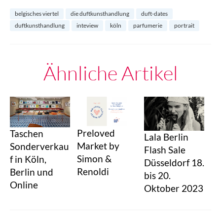
belgisches viertel
die duftkunsthandlung
duft-dates
duftkunsthandlung
inteview
köln
parfumerie
portrait
Ähnliche Artikel
Preloved
Taschen
Lala Berlin
Market by
Sonderverkau
Flash Sale
Simon &
f in Köln,
Düsseldorf 18.
Renoldi
Berlin und
bis 20.
Online
Oktober 2023