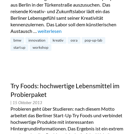
aus Berlin in der Türkenstraße auszusuchen. Das
reisende Kreativ- und Zukunftslabor lädt ein das
Berliner Lebensgefühl samt seiner Kreativität
kennenzulernen. Das Labor soll dem künstlerischen
Austausch …
„Pop-Up-Lab gastiert in der Maxvorstadt“
weiterlesen
bmw
innovation
kreativ
osra
pop-up-lab
start up
workshop
Try Foods: hochwertige Lebensmittel im
Probierpaket
| 15 Oktober 2013
Probieren geht über Studieren: nach diesem Motto
arbeitet das Berliner Start-Up Try Foods und verbindet
hochwertige Produkte mit interessanten
Hintergrundinformationen. Das Ergebnis ist ein extrem