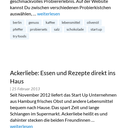
geschmackvolles Probiererlebnis. Auf der Website
kannst Du zwischen verschiedenen Probierkistchen
auswählen, …
„Try Foods: hochwertige Lebensmittel im Prob
weiterlesen
berlin
genuss
kaffee
lebensmittel
olivenöl
pfeffer
probiersets
salz
schokolade
start up
try foods
Ackerliebe: Essen und Rezepte direkt ins
Haus
| 25 Februar 2013
Seit November 2012 liefert das Start Up Unternehmen
aus Hamburg frisches Obst und andere Lebensmittel
bequem nach Hause. Das spart Zeit und lange
Schlangen im Supermarkt. Ackerliebe heißt es und
dahinter stecken die beiden Freundinnen …
„Ackerliebe: Essen und Rezepte direkt ins Haus“
weiterlesen