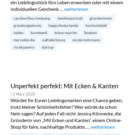
ein Lieblingsstück fürs Leben erworben oder mit einem
individuellen Geschenk …
„Happy Funky Family – individuell
weiterlesen
caroline filou-heukamp
familienportrait
gründerinnen
gründungsstories
happy funky family
hochzeitsbild
indien
kunstwerk
le bon marche
lissabon
mercedes she
nathalie boscq
nicole mohrmann
rio de janeiro
start up
Unperfekt perfekt: Mit Ecken & Kanten
| 5 März 2020
Würdet Ihr Euren Lieblingsmarken eine Chance geben,
trotz kleiner Schönheitsfehler? Wer würde da schon
Nein sagen? Auf jeden Fall nicht Jessica Könnecke, die
Gründerin von „Mit Ecken und Kanten“, einem Online-
Shop für faire, nachhaltige Produkte, …
„Unperfekt perfekt: 
weiterlesen