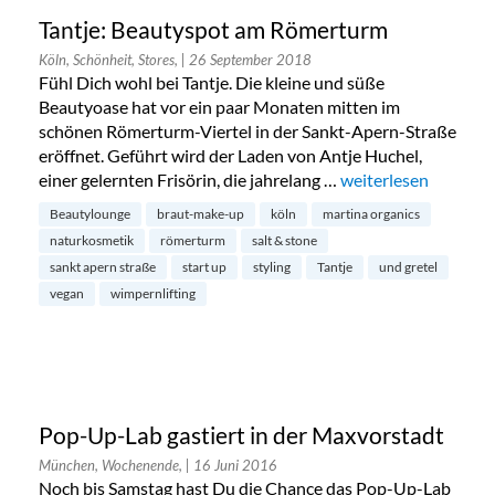
Tantje: Beautyspot am Römerturm
Köln, Schönheit, Stores,
| 26 September 2018
Fühl Dich wohl bei Tantje. Die kleine und süße
Beautyoase hat vor ein paar Monaten mitten im
schönen Römerturm-Viertel in der Sankt-Apern-Straße
eröffnet. Geführt wird der Laden von Antje Huchel,
einer gelernten Frisörin, die jahrelang …
„Tantje: Beautyspo
weiterlesen
Beautylounge
braut-make-up
köln
martina organics
naturkosmetik
römerturm
salt & stone
sankt apern straße
start up
styling
Tantje
und gretel
vegan
wimpernlifting
Pop-Up-Lab gastiert in der Maxvorstadt
München, Wochenende,
| 16 Juni 2016
Noch bis Samstag hast Du die Chance das Pop-Up-Lab