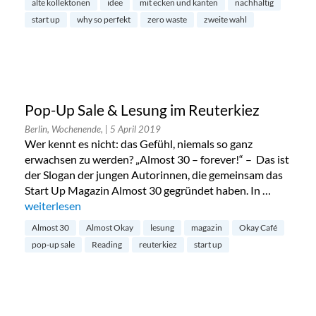
alte kollektonen
idee
mit ecken und kanten
nachhaltig
start up
why so perfekt
zero waste
zweite wahl
Pop-Up Sale & Lesung im Reuterkiez
Berlin, Wochenende,
| 5 April 2019
Wer kennt es nicht: das Gefühl, niemals so ganz
erwachsen zu werden? „Almost 30 – forever!“ – Das ist
der Slogan der jungen Autorinnen, die gemeinsam das
Start Up Magazin Almost 30 gegründet haben. In …
„Pop-Up Sale & Lesung im Reuterkiez“
weiterlesen
Almost 30
Almost Okay
lesung
magazin
Okay Café
pop-up sale
Reading
reuterkiez
start up