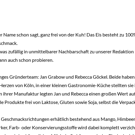
 Name schon sagt, ganz frei von der Kuh! Das Eis besteht zu 100%
eschmack.
as zufällig in unmittelbarer Nachbarschaft zu unserer Redaktion s
dann auch schon probieren.
ges Gründerteam: Jan Grabow und Rebecca Göckel. Beide haben 
rzen von Köln, in einer kleinen Gastronomie-Küche stellten sie ih
n ihrer Manufaktur legten Jan und Rebecca einen großen Wert auf
le Produkte frei von Laktose, Gluten sowie Soja, selbst die Verpa
nen Geschmacksrichtungen erhätlich bestehend aus Mango, Himbee
r, Farb- oder Konservierungsstoffe wird dabei komplett verzicht