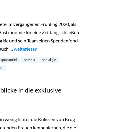
ete im vergangenen Frühling 2020, als
astronomie für eine Zeitlang schließen
arkic und sein Team einen Spendenfond
 auch …
„Quarantini Gin Black Edition: sauberes Trinkwasser in Sa
weiterlesen
quarantini
sambia
social gin
ul
licke in die exklusive
ein wenig hinter die Kulissen von Krug
ierenden Frauen kennenlernen, die die