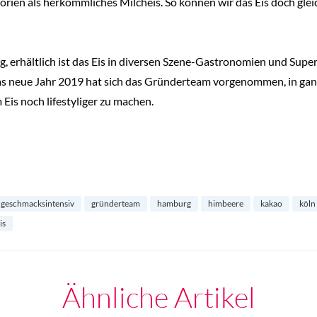
orien als herkömmliches Milcheis. So können wir das Eis doch gle
g, erhältlich ist das Eis in diversen Szene-Gastronomien und Sup
s neue Jahr 2019 hat sich das Gründerteam vorgenommen, in gan
is noch lifestyliger zu machen.
geschmacksintensiv
gründerteam
hamburg
himbeere
kakao
köln
is
Ähnliche Artikel