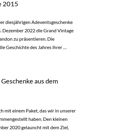
e 2015
er diesjährigen Adeventsgeschenke
24. Dezember 2022 die Grand Vintage
ndon zu präsentieren. Die
e Geschichte des Jahres ihrer …
asche Moet & Chandon Grand Vintage 2015“
 Geschenke aus dem
h mit einem Paket, das wir in unserer
mmengestellt haben. Den kleinen
ber 2020 gelauncht mit dem Ziel,