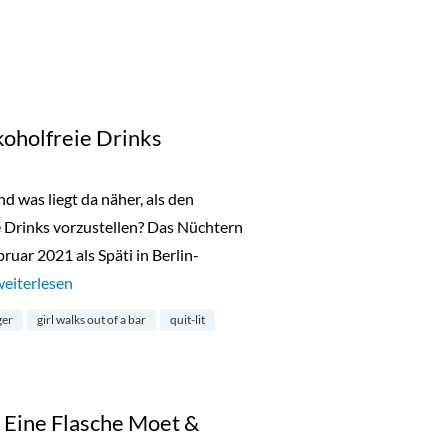
koholfreie Drinks
nd was liegt da näher, als den
e Drinks vorzustellen? Das Nüchtern
ruar 2021 als Späti in Berlin-
Der Online-Shop für alkoholfreie Drinks“
weiterlesen
ger
girl walks out of a bar
quit-lit
Eine Flasche Moet &