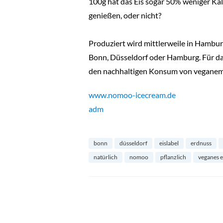
100g hat das Eis sogar 50% weniger Kal
genießen, oder nicht?
Produziert wird mittlerweile in Hambur
Bonn, Düsseldorf oder Hamburg. Für da
den nachhaltigen Konsum von veganem E
www.nomoo-icecream.de
adm
bonn
düsseldorf
eislabel
erdnuss
natürlich
nomoo
pflanzlich
veganes e