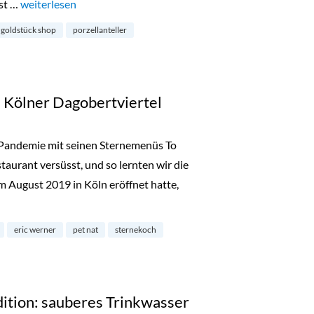
st …
„Adventsgewinne 2022: Geschenke aus dem Goldstück Shop
weiterlesen
goldstück shop
porzellanteller
 Kölner Dagobertviertel
 Pandemie mit seinen Sternemenüs To
urant versüsst, und so lernten wir die
im August 2019 in Köln eröffnet hatte,
ölner Dagobertviertel“
eric werner
pet nat
sternekoch
dition: sauberes Trinkwasser