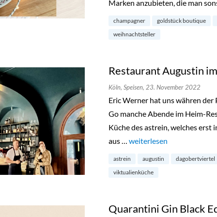
Marken anzubieten, die man son
champagner
goldstück boutique
weihnachtsteller
Restaurant Augustin im
Köln,
Speisen,
23. November 2022
Eric Werner hat uns währen der
Go manche Abende im Heim-Resta
Küche des astrein, welches erst 
aus …
„Restaurant Augustin im K
weiterlesen
astrein
augustin
dagobertviertel
viktualienküche
Quarantini Gin Black E