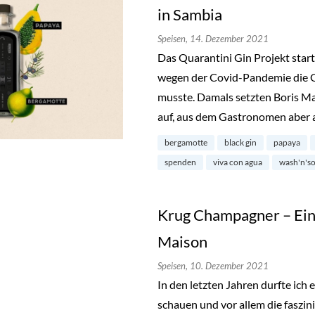
in Sambia
Speisen,
14. Dezember 2021
Das Quarantini Gin Projekt start
wegen der Covid-Pandemie die G
musste. Damals setzten Boris M
auf, aus dem Gastronomen aber
bergamotte
black gin
papaya
spenden
viva con agua
wash'n'so
Krug Champagner – Einb
Maison
Speisen,
10. Dezember 2021
In den letzten Jahren durfte ich 
schauen und vor allem die faszin