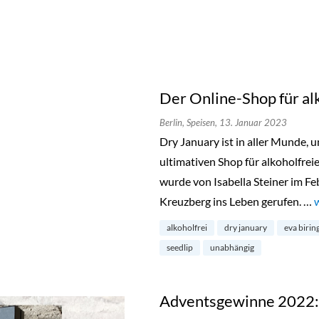
Der Online-Shop für al
Berlin,
Speisen,
13. Januar 2023
Dry January ist in aller Munde, u
ultimativen Shop für alkoholfrei
wurde von Isabella Steiner im Feb
Kreuzberg ins Leben gerufen. …
„
alkoholfrei
dry january
eva birin
seedlip
unabhängig
Adventsgewinne 2022: 