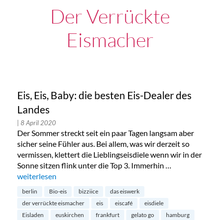
Der Verrückte
Eismacher
Eis, Eis, Baby: die besten Eis-Dealer des
Landes
| 8 April 2020
Der Sommer streckt seit ein paar Tagen langsam aber
sicher seine Fühler aus. Bei allem, was wir derzeit so
vermissen, klettert die Lieblingseisdiele wenn wir in der
Sonne sitzen flink unter die Top 3. Immerhin …
„Eis, Eis, Baby: die besten Eis-Dealer des Landes“
weiterlesen
berlin
Bio-eis
bizziice
das eiswerk
der verrückte eismacher
eis
eiscafé
eisdiele
Eisladen
euskirchen
frankfurt
gelato go
hamburg