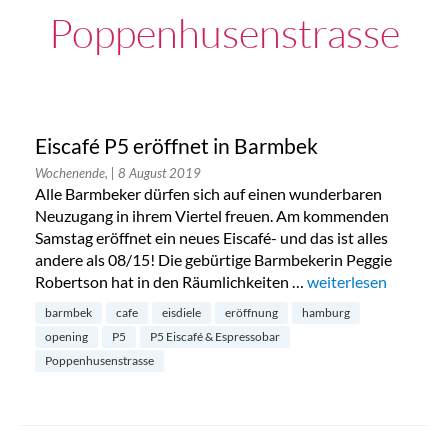
Poppenhusenstrasse
Eiscafé P5 eröffnet in Barmbek
Wochenende,
| 8 August 2019
Alle Barmbeker dürfen sich auf einen wunderbaren
Neuzugang in ihrem Viertel freuen. Am kommenden
Samstag eröffnet ein neues Eiscafé- und das ist alles
andere als 08/15! Die gebürtige Barmbekerin Peggie
Robertson hat in den Räumlichkeiten …
„Eiscafé P5 eröffnet
weiterlesen
barmbek
cafe
eisdiele
eröffnung
hamburg
opening
P5
P5 Eiscafé & Espressobar
Poppenhusenstrasse