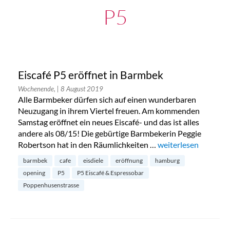
P5
Eiscafé P5 eröffnet in Barmbek
Wochenende,
| 8 August 2019
Alle Barmbeker dürfen sich auf einen wunderbaren
Neuzugang in ihrem Viertel freuen. Am kommenden
Samstag eröffnet ein neues Eiscafé- und das ist alles
andere als 08/15! Die gebürtige Barmbekerin Peggie
Robertson hat in den Räumlichkeiten …
„Eiscafé P5 eröffnet
weiterlesen
barmbek
cafe
eisdiele
eröffnung
hamburg
opening
P5
P5 Eiscafé & Espressobar
Poppenhusenstrasse