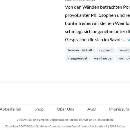
Von den Wänden betrachten Portr
provokanter Philosophen und re
bunte Treiben im kleinen Weinlo
schmiegt sich angenehm unter di
Gespräche, die sich im Savoir …
„
w
besenwirtschaft
reinwein
severin
vringsveedel
weinkneipe
weinlok
Abbestellen
Shop
Über Uns
AGB
Impressum
Alle Artikel sind Empfehlungen unserer Redaktion. Wir sind nicht käuflich
Copyright 2007-2026 - Goldstück Communication GmbH | Linnicher Straße 47 | 50933 Köln