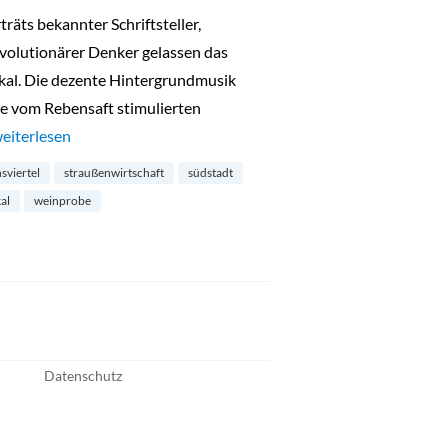
äts bekannter Schriftsteller,
volutionärer Denker gelassen das
kal. Die dezente Hintergrundmusik
e vom Rebensaft stimulierten
Weinstube Reinwein im Severinsviertel“
eiterlesen
sviertel
straußenwirtschaft
südstadt
al
weinprobe
Datenschutz