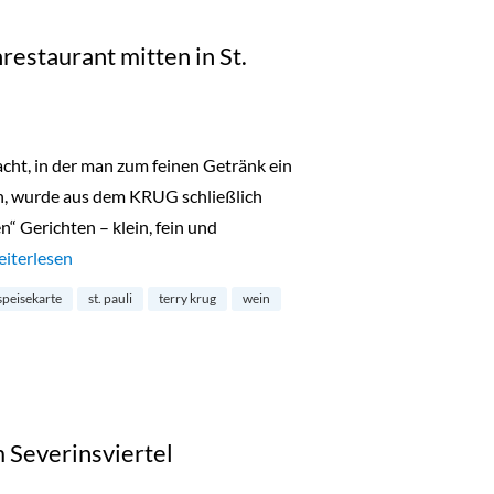
estaurant mitten in St.
cht, in der man zum feinen Getränk ein
nn, wurde aus dem KRUG schließlich
n“ Gerichten – klein, fein und
rug: verstecktes Weinrestaurant mitten in St. Pauli“
eiterlesen
speisekarte
st. pauli
terry krug
wein
 Severinsviertel