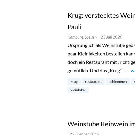
Krug: verstecktes Weinr
Pauli
Hamburg, Speisen,
| 23 Juli 2020
Ursprünglich als Weinstube geda
paar Kleinigkeiten bestellen ka
doch ein Restaurant mit „richtige
gemütlich. Und das „Krug“ – …
„K
w
krug
restaurant
schlemmen
weinlokal
Weinstube Reinwein im
| 22 Oktober 2012