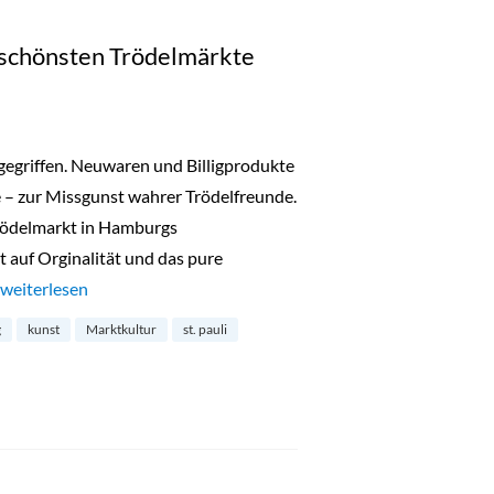
 schönsten Trödelmärkte
ngegriffen. Neuwaren und Billigprodukte
– zur Missgunst wahrer Trödelfreunde.
Trödelmarkt in Hamburgs
 auf Orginalität und das pure
„Flohschanze: einer der schönsten Trödelmärkte Hamburgs“
weiterlesen
g
kunst
Marktkultur
st. pauli