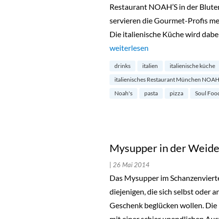
Restaurant NOAH’S in der Blute
servieren die Gourmet-Profis med
Die italienische Küche wird dabe
„Restaurant NOAH’S in Neuhau
weiterlesen
drinks
italien
italienische küche
italienisches Restaurant München NOAH
Noah's
pasta
pizza
Soul Foo
Mysupper in der Weide
| 26 Mai 2014
Das Mysupper im Schanzenviertel 
diejenigen, die sich selbst oder 
Geschenk beglücken wollen. Die 
mit einer schier unendlichen Au