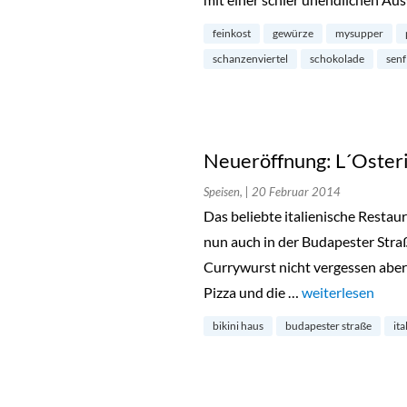
feinkost
gewürze
mysupper
schanzenviertel
schokolade
senf
Neueröffnung: L´Osteri
Speisen,
| 20 Februar 2014
Das beliebte italienische Restau
nun auch in der Budapester Straße
Currywurst nicht vergessen aber e
Pizza und die …
„Neueröffnung: L
weiterlesen
bikini haus
budapester straße
ita