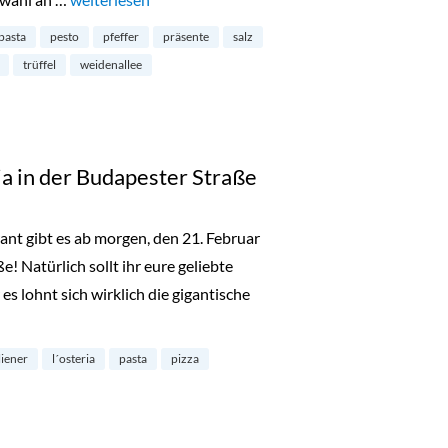
pasta
pesto
pfeffer
präsente
salz
trüffel
weidenallee
a in der Budapester Straße
rant gibt es ab morgen, den 21. Februar
! Natürlich sollt ihr eure geliebte
s lohnt sich wirklich die gigantische
´Osteria in der Budapester Straße“
liener
l´osteria
pasta
pizza