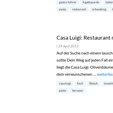
gastro führer
il gattopardo
itali
pasta
restaurant
schwabing
Casa Luigi: Restaurant 
| 29 April 2013
Auf der Suche nach einem lausc
sollte Dein Weg auf jeden Fall e
liegt die Casa Luigi. Olivenbäum
dem verwunschenen …
„Casa Lui
weiterle
casa luigi
fisch
fleisch
innenh
pasta
terrasse