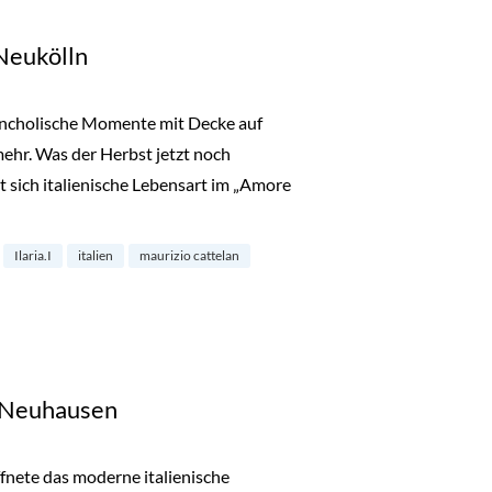
Neukölln
ancholische Momente mit Decke auf
ehr. Was der Herbst jetzt noch
t sich italienische Lebensart im „Amore
e in Berlin-Neukölln“
Ilaria.I
italien
maurizio cattelan
 Neuhausen
ffnete das moderne italienische