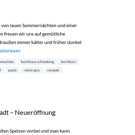
te von lauen Sommernächten und einer
en freuen wir uns auf gemütliche
raußen immer kälter und früher dunkel
Kochhaus in Schwabing“
eiterlesen
emachtes
kochhaus schwabing
kochkurs
l
pasta
ramin goo
rezepte
tadt – Neueröffnung
 kalten Speisen vorbei und man kann