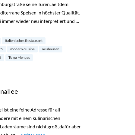
nburgstraße seine Türen. Seitdem
iterrane Speisen in höchster Qualität.
i immer wieder neu interpretiert und …
sen“
Italienisches Restaurant
'S
modern cuisine
neuhausen
d
Tolga Menges
nallee
ist eine feine Adresse für all
andere mit einem kulinarischen
Ladenräume sind nicht groß, dafür aber
swahl an …
„Mysupper in der Weidenallee“
weiterlesen