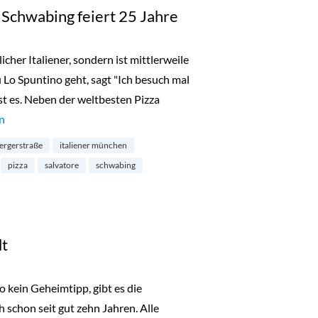
n Schwabing feiert 25 Jahre
cher Italiener, sondern ist mittlerweile
 Lo Spuntino geht, sagt "Ich besuch mal
st es. Neben der weltbesten Pizza
no: Pizzeria in Schwabing feiert 25 Jahre“
n
pergerstraße
italiener münchen
pizza
salvatore
schwabing
dt
 kein Geheimtipp, gibt es die
h schon seit gut zehn Jahren. Alle