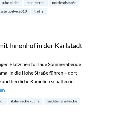
enische küche
mediterran
nordendstraße
taste twelve 2013
trüffel
mit Innenhof in der Karlstadt
higen Plätzchen für laue Sommerabende
inmal in die Hohe Straße führen – dort
e und herrliche Kamelien schaffen in
gi: Restaurant mit Innenhof in der Karlstadt“
sen
of
italienische küche
mediterrane küche