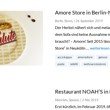
Amore Store in Berlin-
Berlin, Stores,
| 26 September 2019
Der Herbst nähert sich und mel
dem Sofa sind keine Ausnahme m
braucht? – Amore! Seit 2015 läss
Store“ in Neukölln …
„Amore Stor
weiterlesen
acca kappa
amorestore
genuss
pasta
seletti
wohnaccessiores
Restaurant NOAH’S in
München, Speisen,
| 2 Mai 2019
Erst kürzlich, im Februar 2019, ö