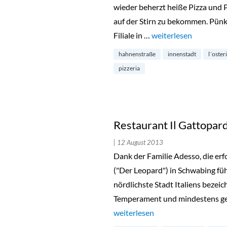
wieder beherzt heiße Pizza und
auf der Stirn zu bekommen. Pünkt
Filiale in …
„L’Osteria in der Inn
weiterlesen
hahnenstraße
innenstadt
l´oster
pizzeria
Restaurant Il Gattopar
| 12 August 2013
Dank der Familie Adesso, die erf
("Der Leopard") in Schwabing fü
nördlichste Stadt Italiens beze
Temperament und mindestens gen
„Restaurant Il Gattopardo in Sc
weiterlesen