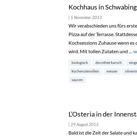
Kochhaus in Schwabing
| 5 November 2013
Wir verabschieden uns fürs ers
Pizza auf der Terrasse. Stattdess
Kochsessions Zuhause wenn es d
wird. Mit tollen Zutaten und …
„
w
biologisch
dorothée karsch
eing
küchenutensilien
messer
olivenö
saucen
L’Osteria in der Innens
| 29 August 2013
Bald ist die Zeit der Salate und