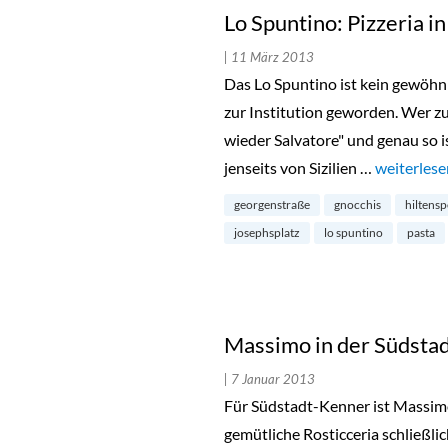
Lo Spuntino: Pizzeria i
| 11 März 2013
Das Lo Spuntino ist kein gewöhnli
zur Institution geworden. Wer zu
wieder Salvatore" und genau so i
jenseits von Sizilien …
„Lo Spunti
weiterlese
georgenstraße
gnocchis
hiltens
josephsplatz
lo spuntino
pasta
Massimo in der Südsta
| 7 Januar 2013
Für Südstadt-Kenner ist Massimo
gemütliche Rosticceria schließlic