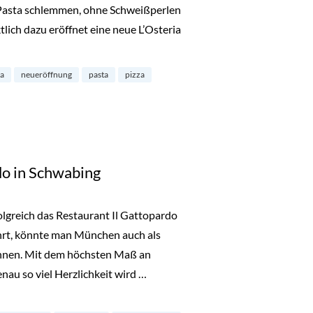
 Pasta schlemmen, ohne Schweißperlen
lich dazu eröffnet eine neue L’Osteria
enstadt – Neueröffnung“
ia
neueröffnung
pasta
pizza
do in Schwabing
olgreich das Restaurant Il Gattopardo
hrt, könnte man München auch als
ichnen. Mit dem höchsten Maß an
au so viel Herzlichkeit wird …
hwabing“