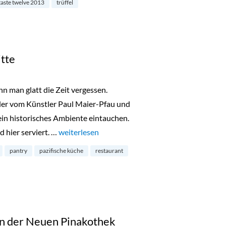
taste twelve 2013
trüffel
itte
n man glatt die Zeit vergessen.
der vom Künstler Paul Maier-Pfau und
 ein historisches Ambiente eintauchen.
d hier serviert. …
„Restaurant Pantry in Mitte“
weiterlesen
pantry
pazifische küche
restaurant
in der Neuen Pinakothek