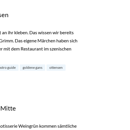
sen
t an ihr kleben. Das wissen wir bereits
Grimm. Das eigene Märchen haben sich
r mit dem Restaurant im szenischen
en“
astro guide
goldene gans
ottensen
 Mitte
Rotisserie Weingrün kommen sämtliche