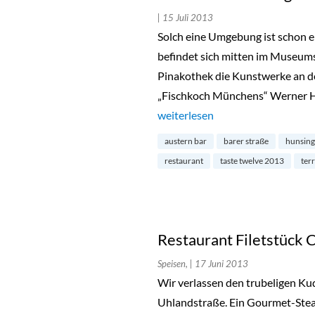
| 15 Juli 2013
Solch eine Umgebung ist schon e
befindet sich mitten im Museum
Pinakothek die Kunstwerke an de
„Fischkoch Münchens“ Werner Hun
„Restaurant Hunsinger in der N
weiterlesen
austern bar
barer straße
hunsing
restaurant
taste twelve 2013
ter
Restaurant Filetstück
Speisen,
| 17 Juni 2013
Wir verlassen den trubeligen K
Uhlandstraße. Ein Gourmet-Steak