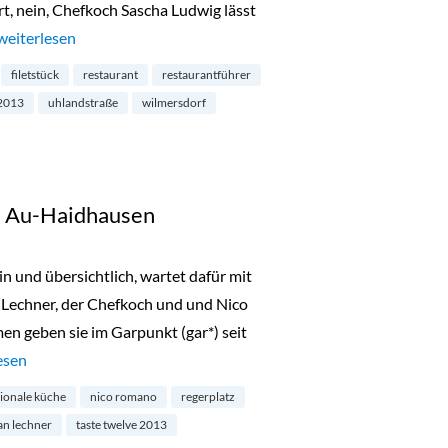
ort, nein, Chefkoch Sascha Ludwig lässt
„Restaurant Filetstück Charlottenburg-Wilmersdorf“
weiterlesen
filetstück
restaurant
restaurantführer
 2013
uhlandstraße
wilmersdorf
n Au-Haidhausen
in und übersichtlich, wartet dafür mit
n Lechner, der Chefkoch und und Nico
n geben sie im Garpunkt (gar*) seit
rant Garpunkt in Au-Haidhausen“
esen
tionale küche
nico romano
regerplatz
an lechner
taste twelve 2013