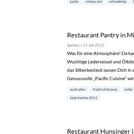
pasta
restaurant
schwabing
Restaurant Pantry in M
Speisen,
| 15 Juli 2013
Was für eine Atmosphäre! Da kan
Wuchtige Ledersessel und Ölbil
das Silberbesteck lassen Dich in
Genussvolle „Pacific Cuisine“ wir
australien
friedrichstrasse
mitte
taste twelve 2013
Restaurant Hunsinger 