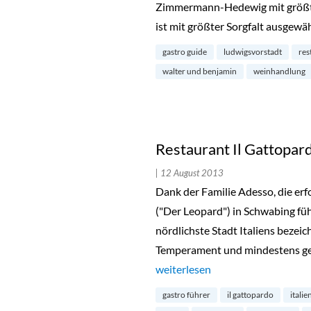
Zimmermann-Hedewig mit größter
ist mit größter Sorgfalt ausgewä
gastro guide
ludwigsvorstadt
res
walter und benjamin
weinhandlung
Restaurant Il Gattopar
| 12 August 2013
Dank der Familie Adesso, die erf
("Der Leopard") in Schwabing fü
nördlichste Stadt Italiens beze
Temperament und mindestens gen
„Restaurant Il Gattopardo in Sc
weiterlesen
gastro führer
il gattopardo
itali