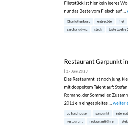
Filetstück ist hier kein leeres W
nur das Beste vom Fleisch auf …
Charlottenburg
entrecôte
filet
sascha ludwig
steak
taste twelve
Restaurant Garpunkt i
| 17 Juni 2013
Das Restaurant ist noch jung, kle
mit doppeltem Talent auf: Stefa
Romano, der Sommelier. Zusamme
2011 ein eingespieltes …
„Restau
weiterl
au haidhausen
garpunkt
interna
restaurant
restaurantführer
stef