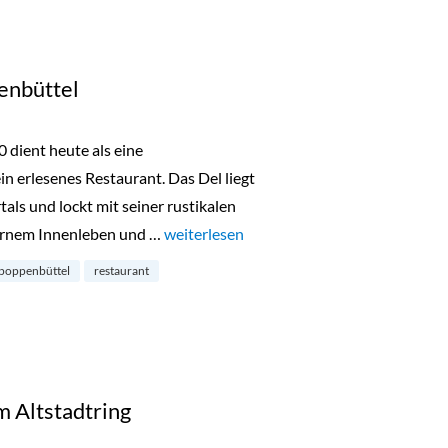
enbüttel
 dient heute als eine
n erlesenes Restaurant. Das Del liegt
tals und lockt mit seiner rustikalen
ernem Innenleben und …
„Restaurant Del in Poppenbüttel“
weiterlesen
poppenbüttel
restaurant
m Altstadtring