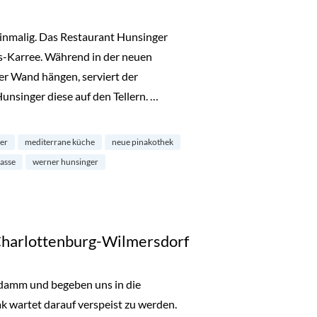
inmalig. Das Restaurant Hunsinger
s-Karree. Während in der neuen
r Wand hängen, serviert der
singer diese auf den Tellern. …
euen Pinakothek“
er
mediterrane küche
neue pinakothek
rasse
werner hunsinger
 Charlottenburg-Wilmersdorf
udamm und begeben uns in die
 wartet darauf verspeist zu werden.