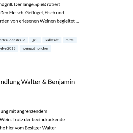
rill. Der lange Spieß rotiert
en Fleisch, Geflügel, Fisch und
rden von erlesenen Weinen begleitet …
ertraudenstraße
grill
kallstadt
mitte
welve 2013
weingut horcher
ndlung Walter & Benjamin
dlung mit angrenzendem
 Wein. Trotz der beeindruckende
he hier vom Besitzer Walter