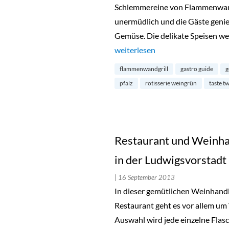
Schlemmereine von Flammenwandg
unermüdlich und die Gäste genieß
Gemüse. Die delikate Speisen we
„Rotisserie Weingrün in Mitte“
weiterlesen
flammenwandgrill
gastro guide
g
pfalz
rotisserie weingrün
taste t
Restaurant und Weinha
in der Ludwigsvorstadt
| 16 September 2013
In dieser gemütlichen Weinhan
Restaurant geht es vor allem um
Auswahl wird jede einzelne Flasc