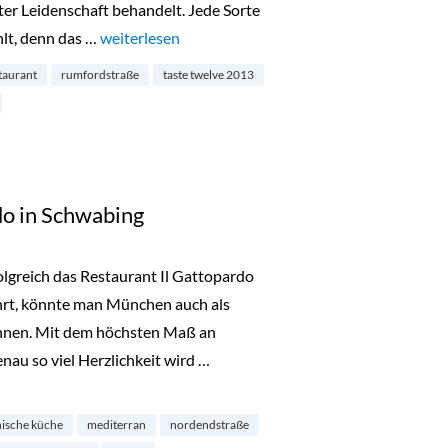
 Leidenschaft behandelt. Jede Sorte
hlt, denn das …
„Restaurant und Weinhandlung Walter & Benjamin 
weiterlesen
taurant
rumfordstraße
taste twelve 2013
do in Schwabing
olgreich das Restaurant Il Gattopardo
hrt, könnte man München auch als
ichnen. Mit dem höchsten Maß an
au so viel Herzlichkeit wird …
hwabing“
enische küche
mediterran
nordendstraße