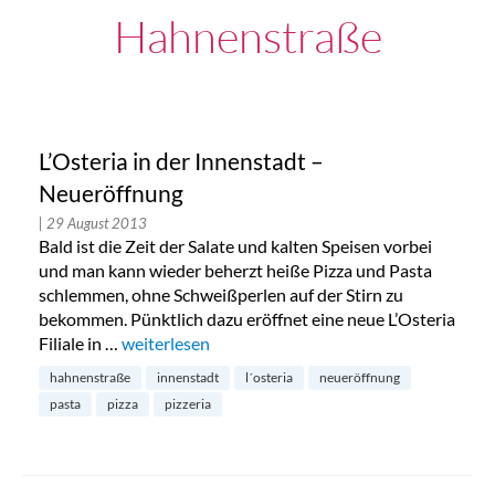
Hahnenstraße
L’Osteria in der Innenstadt –
Neueröffnung
| 29 August 2013
Bald ist die Zeit der Salate und kalten Speisen vorbei
und man kann wieder beherzt heiße Pizza und Pasta
schlemmen, ohne Schweißperlen auf der Stirn zu
bekommen. Pünktlich dazu eröffnet eine neue L’Osteria
Filiale in …
„L’Osteria in der Innenstadt – Neueröffnung“
weiterlesen
hahnenstraße
innenstadt
l´osteria
neueröffnung
pasta
pizza
pizzeria