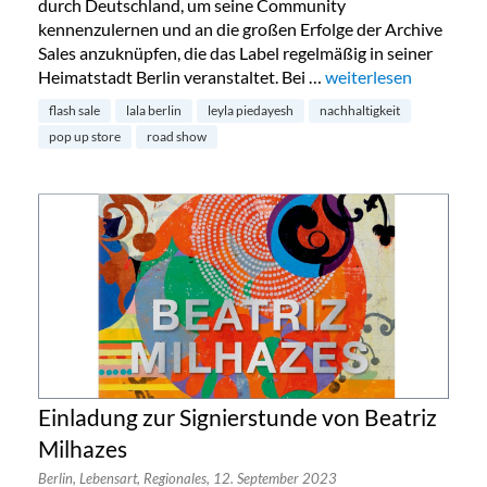
durch Deutschland, um seine Community
kennenzulernen und an die großen Erfolge der Archive
Sales anzuknüpfen, die das Label regelmäßig in seiner
Heimatstadt Berlin veranstaltet. Bei …
„lala Berlin begibt sic
weiterlesen
flash sale
lala berlin
leyla piedayesh
nachhaltigkeit
pop up store
road show
Einladung zur Signierstunde von Beatriz
Milhazes
Berlin,
Lebensart,
Regionales,
12. September 2023