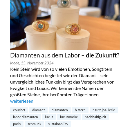
Diamanten aus dem Labor – die Zukunft?
Mode,
15. November 2024
Kein Stein wird von so vielen Emotionen, Songtiteln
und Geschichten begleitet wie der Diamant – sein
unvergleichliches Funkeln birgt das Versprechen von
Ewigkeit und Luxus. Wir kennen die Namen der
größten Steine, ihre berühmten Träger:innen …
„Diamanten aus dem Labor – die Zukunft?“
weiterlesen
courbet
diamant
diamanten
h.stern
haute joaillerie
labor diamanten
luxus
luxusmarke
nachhaltigkeit
paris
schmuck
sustainability