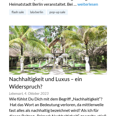
Heimatstadt Berlin veranstaltet. Bei …
„Lala Berlin Flash Sa
weiterlesen
flash sale
lala berlin
pop-up sale
Nachhaltigkeit und Luxus – ein
Widerspruch?
Lebensart,
4. Oktober 2023
Wie fühlst Du Dich mit dem Begriff „Nachhaltigkeit“?
Hat das Wort an Bedeutung verloren, da mittlerweile
fast alles als nachhaltig bezeichnet wird? Als ich für
diesen Beitrag „Primark Nachhaltigkeit“ googelte, stieß