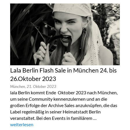
Lala Berlin Flash Sale in München 24. bis
26.Oktober 2023
München,
21. Oktober 2023
lala Berlin kommt Ende Oktober 2023 nach München,
um seine Community kennenzulernen und an die
großen Erfolge der Archive Sales anzuknüpfen, die das
Label regelmäßig in seiner Heimatstadt Berlin
veranstaltet. Bei den Events in familiärem …
„Lala Berlin Flash Sale in München 24. bis 26.Oktober 2023“
weiterlesen