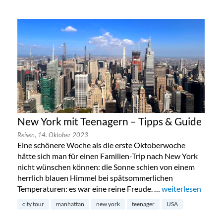
New York mit Teenagern – Tipps & Guide
Reisen,
14. Oktober 2023
Eine schönere Woche als die erste Oktoberwoche
hätte sich man für einen Familien-Trip nach New York
nicht wünschen können: die Sonne schien von einem
herrlich blauen Himmel bei spätsommerlichen
Temperaturen: es war eine reine Freude. …
„New York mit Te
weiterlesen
city tour
manhattan
new york
teenager
USA