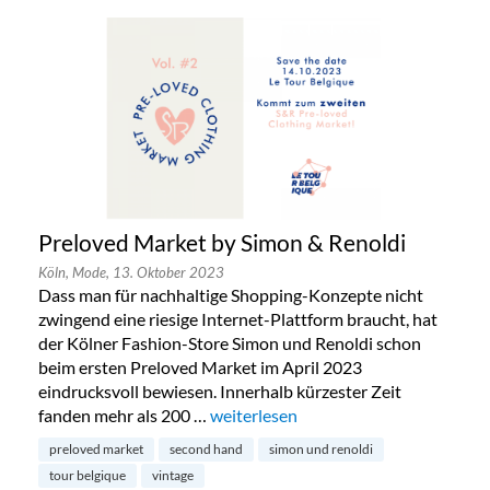
Preloved Market by Simon & Renoldi
Köln,
Mode,
13. Oktober 2023
Dass man für nachhaltige Shopping-Konzepte nicht
zwingend eine riesige Internet-Plattform braucht, hat
der Kölner Fashion-Store Simon und Renoldi schon
beim ersten Preloved Market im April 2023
eindrucksvoll bewiesen. Innerhalb kürzester Zeit
fanden mehr als 200 …
„Preloved Market by Simon & Renold
weiterlesen
preloved market
second hand
simon und renoldi
tour belgique
vintage