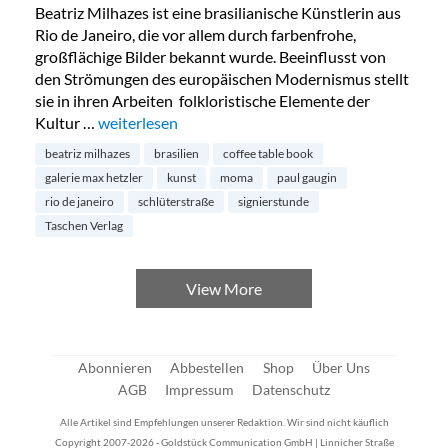
Beatriz Milhazes ist eine brasilianische Künstlerin aus
Rio de Janeiro, die vor allem durch farbenfrohe,
großflächige Bilder bekannt wurde. Beeinflusst von
den Strömungen des europäischen Modernismus stellt
sie in ihren Arbeiten folkloristische Elemente der
Kultur …
„Einladung zur Signierstunde von Beatriz Milhazes“
weiterlesen
beatriz milhazes
brasilien
coffee table book
galerie max hetzler
kunst
moma
paul gaugin
rio de janeiro
schlüterstraße
signierstunde
Taschen Verlag
View More
Abonnieren
Abbestellen
Shop
Über Uns
AGB
Impressum
Datenschutz
Alle Artikel sind Empfehlungen unserer Redaktion. Wir sind nicht käuflich
Copyright 2007-2026 - Goldstück Communication GmbH | Linnicher Straße