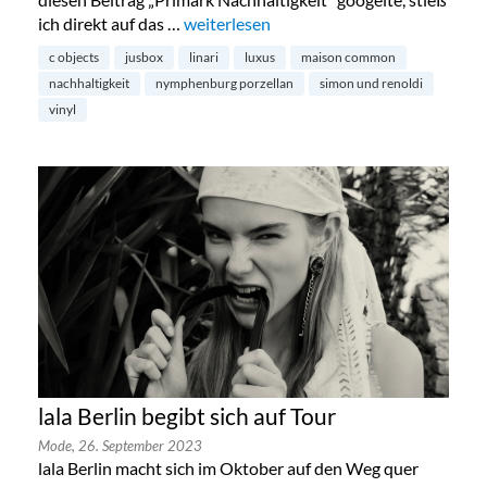
ich direkt auf das …
„Nachhaltigkeit und Luxus – ein Widers
weiterlesen
c objects
jusbox
linari
luxus
maison common
nachhaltigkeit
nymphenburg porzellan
simon und renoldi
vinyl
lala Berlin begibt sich auf Tour
Mode,
26. September 2023
lala Berlin macht sich im Oktober auf den Weg quer