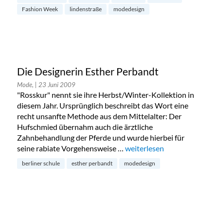
Fashion Week
lindenstraße
modedesign
Die Designerin Esther Perbandt
Mode,
| 23 Juni 2009
"Rosskur" nennt sie ihre Herbst/Winter-Kollektion in
diesem Jahr. Ursprünglich beschreibt das Wort eine
recht unsanfte Methode aus dem Mittelalter: Der
Hufschmied übernahm auch die ärztliche
Zahnbehandlung der Pferde und wurde hierbei für
seine rabiate Vorgehensweise …
„Die Designerin Esther Per
weiterlesen
berliner schule
esther perbandt
modedesign