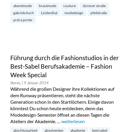
abendmode
brautmode
couture
dürener straße
gabriele koch
Lindenthal
modedesign
pfeilstraße
pret a porter
Führung durch die Fashionstudios in der
Best-Sabel Berufsakademie – Fashion
Week Special
Stores,
| 9 Januar 2014
Während die großen Designer ihre Kollektionen auf
dem Runway präsentieren, steht die nächste
Generation schon in den Startlöchern. Einige davon
könntest Du schon heute entdecken, denn das
Modedesign-Semester öffnet an diesen Tagen die
Ateliers der Akademie. …
„Führung durch die Fashionstudios
weiterlesen
abschlussarbeit
absolventen
akademie
best sabel