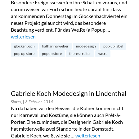
Besondere Ereignisse werfen ihre Schatten voraus, und
darum weisen wir Euch schon heute darauf hin, dass
am kommenden Donnerstag im Glockenbachviertel ein
neues Projekt gelauncht wird, das besondere
Beachtung verdient. Für das We.Re (a Popup …
„Eröffnung We.Re Pop Up Store und Kollektionslaunch“
weiterlesen
glockenbach
katharina weber
modedesign
pop up label
pop up store
popup store
theresa reiter
we.re
Gabriele Koch Modedesign in Lindenthal
Stores,
| 3 Februar 2014
Na da haben wir den Beweis: die Kölner können nicht
nur Karneval und Kostüme, sie können auch Prêt-à-
Porter. Eine zumindest, die Designerin Gabriele Koch
hat mittlerweile zwei Standorte in der Domstadt.
Gabriele Koch, weiß, wie sie …
„Gabriele Koch Modedesign in
weiterlesen