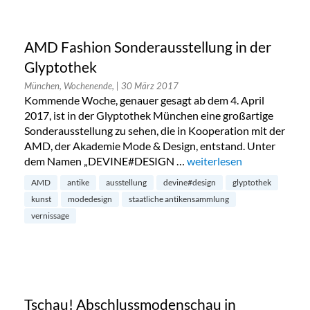
AMD Fashion Sonderausstellung in der
Glyptothek
München, Wochenende,
| 30 März 2017
Kommende Woche, genauer gesagt ab dem 4. April
2017, ist in der Glyptothek München eine großartige
Sonderausstellung zu sehen, die in Kooperation mit der
AMD, der Akademie Mode & Design, entstand. Unter
dem Namen „DEVINE#DESIGN …
„AMD Fashion Sonderausst
weiterlesen
AMD
antike
ausstellung
devine#design
glyptothek
kunst
modedesign
staatliche antikensammlung
vernissage
Tschau! Abschlussmodenschau in