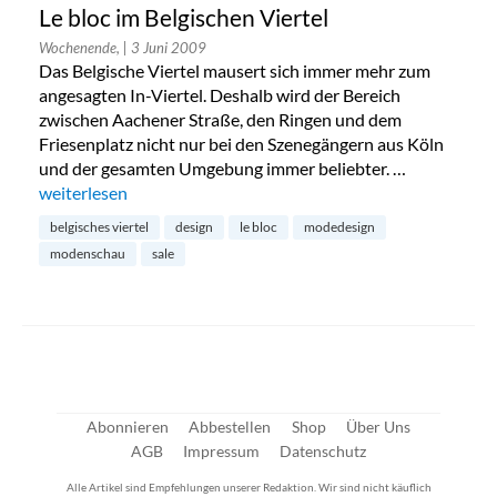
Le bloc im Belgischen Viertel
Wochenende,
| 3 Juni 2009
Das Belgische Viertel mausert sich immer mehr zum
angesagten In-Viertel. Deshalb wird der Bereich
zwischen Aachener Straße, den Ringen und dem
Friesenplatz nicht nur bei den Szenegängern aus Köln
und der gesamten Umgebung immer beliebter. …
„Le bloc im Belgischen Viertel“
weiterlesen
belgisches viertel
design
le bloc
modedesign
modenschau
sale
Abonnieren
Abbestellen
Shop
Über Uns
AGB
Impressum
Datenschutz
Alle Artikel sind Empfehlungen unserer Redaktion. Wir sind nicht käuflich