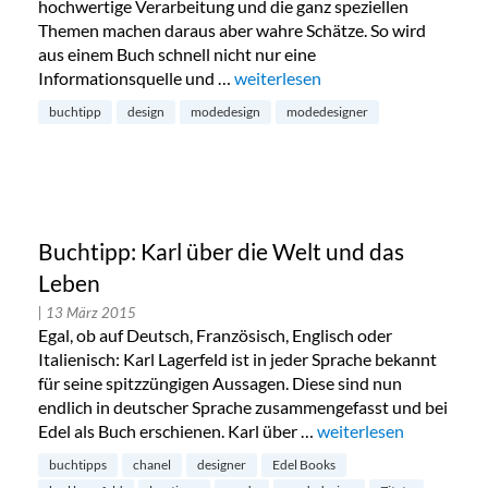
hochwertige Verarbeitung und die ganz speziellen
Themen machen daraus aber wahre Schätze. So wird
aus einem Buch schnell nicht nur eine
Informationsquelle und …
„Buchtipp: Fashion Designers A-Z
weiterlesen
buchtipp
design
modedesign
modedesigner
Buchtipp: Karl über die Welt und das
Leben
| 13 März 2015
Egal, ob auf Deutsch, Französisch, Englisch oder
Italienisch: Karl Lagerfeld ist in jeder Sprache bekannt
für seine spitzzüngigen Aussagen. Diese sind nun
endlich in deutscher Sprache zusammengefasst und bei
Edel als Buch erschienen. Karl über …
„Buchtipp: Karl über d
weiterlesen
buchtipps
chanel
designer
Edel Books