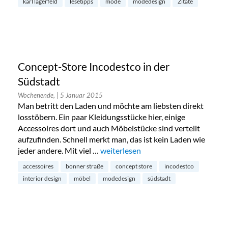
karl lagerfeld
lesetipps
mode
modedesign
Zitate
Concept-Store Incodestco in der
Südstadt
Wochenende,
| 5 Januar 2015
Man betritt den Laden und möchte am liebsten direkt
losstöbern. Ein paar Kleidungsstücke hier, einige
Accessoires dort und auch Möbelstücke sind verteilt
aufzufinden. Schnell merkt man, das ist kein Laden wie
jeder andere. Mit viel …
„Concept-Store Incodestco in der Sü
weiterlesen
accessoires
bonner straße
concept store
incodestco
interior design
möbel
modedesign
südstadt