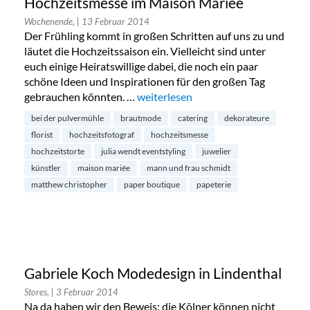
Hochzeitsmesse im Maison Mariée
Wochenende,
| 13 Februar 2014
Der Frühling kommt in großen Schritten auf uns zu und
läutet die Hochzeitssaison ein. Vielleicht sind unter
euch einige Heiratswillige dabei, die noch ein paar
schöne Ideen und Inspirationen für den großen Tag
gebrauchen könnten. …
„Hochzeitsmesse im Maison Mariée“
weiterlesen
bei der pulvermühle
brautmode
catering
dekorateure
florist
hochzeitsfotograf
hochzeitsmesse
hochzeitstorte
julia wendt eventstyling
juwelier
künstler
maison mariée
mann und frau schmidt
matthew christopher
paper boutique
papeterie
Gabriele Koch Modedesign in Lindenthal
Stores,
| 3 Februar 2014
Na da haben wir den Beweis: die Kölner können nicht