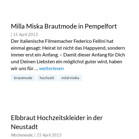
Milla Miska Brautmode in Pempelfort
| 15 April 2013
Der italienische Filmemacher Federico Fellini hat
einmal gesagt: Heirat ist nicht das Happyend, sondern
immer erst ein Anfang. – Damit dieser Anfang für Dich
und Deinen Liebsten ein möglichst guter wird, haben
wir uns für …
„Milla Miska Brautmode in Pempelfort“
weiterlesen
brautmode
hochzeit
milal miska
Elbbraut Hochzeitskleider in der
Neustadt
Wochenende,
| 15 April 2013