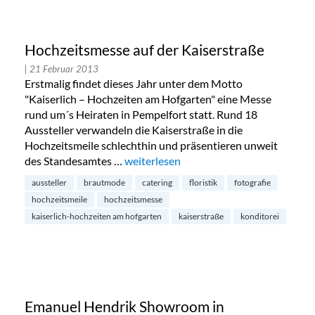
Hochzeitsmesse auf der Kaiserstraße
| 21 Februar 2013
Erstmalig findet dieses Jahr unter dem Motto
"Kaiserlich – Hochzeiten am Hofgarten" eine Messe
rund um´s Heiraten in Pempelfort statt. Rund 18
Aussteller verwandeln die Kaiserstraße in die
Hochzeitsmeile schlechthin und präsentieren unweit
des Standesamtes …
„Hochzeitsmesse auf der Kaiserstraße“
weiterlesen
aussteller
brautmode
catering
floristik
fotografie
hochzeitsmeile
hochzeitsmesse
kaiserlich-hochzeiten am hofgarten
kaiserstraße
konditorei
Emanuel Hendrik Showroom in