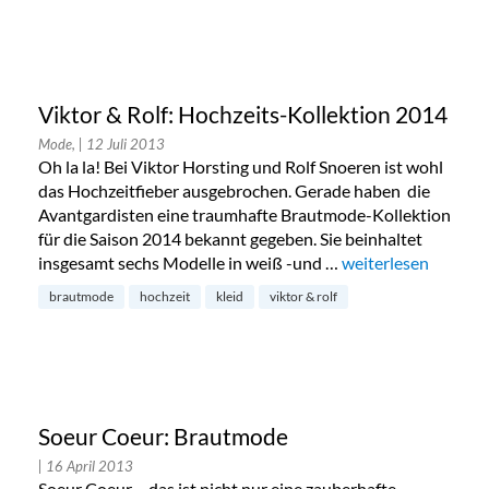
Viktor & Rolf: Hochzeits-Kollektion 2014
Mode,
| 12 Juli 2013
Oh la la! Bei Viktor Horsting und Rolf Snoeren ist wohl
das Hochzeitfieber ausgebrochen. Gerade haben die
Avantgardisten eine traumhafte Brautmode-Kollektion
für die Saison 2014 bekannt gegeben. Sie beinhaltet
insgesamt sechs Modelle in weiß -und …
„Viktor & Rolf: Hoc
weiterlesen
brautmode
hochzeit
kleid
viktor & rolf
Soeur Coeur: Brautmode
| 16 April 2013
Soeur Coeur – das ist nicht nur eine zauberhafte,