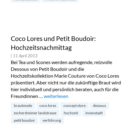
Coco Lores und Petit Boudoir:
Hochzeitsnachmittag
| 11 April 2013
Bei Tea und Scones werden aufregende, reizvolle
Dessous von Petit Boudoir und die
Hochzeitskollektion Marie Couture von Coco Lores
präsentiert. Aber nicht nur die zukünftige Braut wird
hier individuell und persönlich beraten, auch für die
Freundinnen …
„Coco Lores und Petit Boudoir: Hochzeitsna
weiterlesen
brautmode
coco lores
concept store
dessous
eschersheimer landstrasse
hochzeit
innenstadt
petit boudoir
verführung