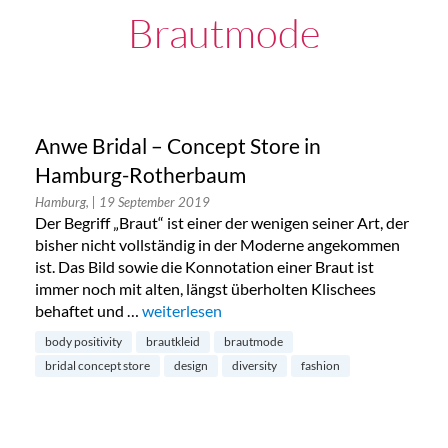
Brautmode
Anwe Bridal – Concept Store in
Hamburg-Rotherbaum
Hamburg,
| 19 September 2019
Der Begriff „Braut“ ist einer der wenigen seiner Art, der
bisher nicht vollständig in der Moderne angekommen
ist. Das Bild sowie die Konnotation einer Braut ist
immer noch mit alten, längst überholten Klischees
behaftet und …
„Anwe Bridal – Concept Store in Hamburg-
weiterlesen
body positivity
brautkleid
brautmode
bridal concept store
design
diversity
fashion