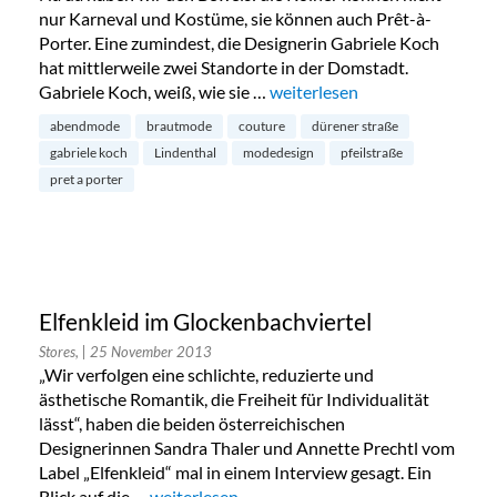
nur Karneval und Kostüme, sie können auch Prêt-à-
Porter. Eine zumindest, die Designerin Gabriele Koch
hat mittlerweile zwei Standorte in der Domstadt.
Gabriele Koch, weiß, wie sie …
„Gabriele Koch Modedesign in
weiterlesen
abendmode
brautmode
couture
dürener straße
gabriele koch
Lindenthal
modedesign
pfeilstraße
pret a porter
Elfenkleid im Glockenbachviertel
Stores,
| 25 November 2013
„Wir verfolgen eine schlichte, reduzierte und
ästhetische Romantik, die Freiheit für Individualität
lässt“, haben die beiden österreichischen
Designerinnen Sandra Thaler und Annette Prechtl vom
Label „Elfenkleid“ mal in einem Interview gesagt. Ein
Blick auf die …
„Elfenkleid im Glockenbachviertel“
weiterlesen