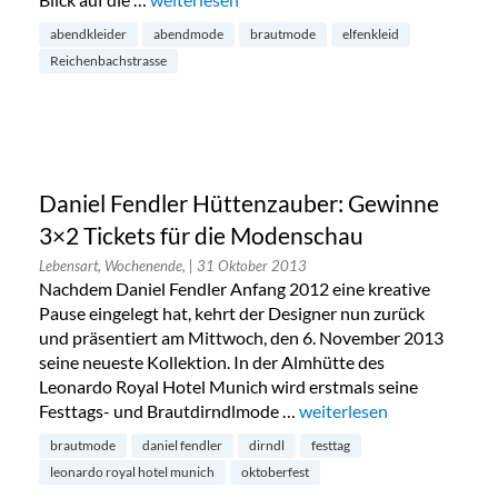
abendkleider
abendmode
brautmode
elfenkleid
Reichenbachstrasse
Daniel Fendler Hüttenzauber: Gewinne
3×2 Tickets für die Modenschau
Lebensart, Wochenende,
| 31 Oktober 2013
Nachdem Daniel Fendler Anfang 2012 eine kreative
Pause eingelegt hat, kehrt der Designer nun zurück
und präsentiert am Mittwoch, den 6. November 2013
seine neueste Kollektion. In der Almhütte des
Leonardo Royal Hotel Munich wird erstmals seine
Festtags- und Brautdirndlmode …
„Daniel Fendler Hüttenza
weiterlesen
brautmode
daniel fendler
dirndl
festtag
leonardo royal hotel munich
oktoberfest