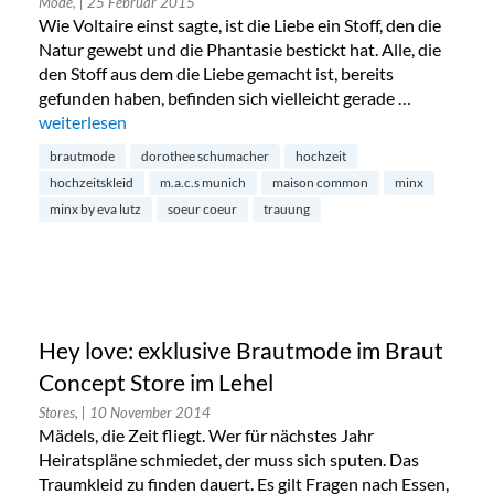
Mode,
| 25 Februar 2015
Wie Voltaire einst sagte, ist die Liebe ein Stoff, den die
Natur gewebt und die Phantasie bestickt hat. Alle, die
den Stoff aus dem die Liebe gemacht ist, bereits
gefunden haben, befinden sich vielleicht gerade …
„Die schönsten Kleider für die standesamtliche Trauung“
weiterlesen
brautmode
dorothee schumacher
hochzeit
hochzeitskleid
m.a.c.s munich
maison common
minx
minx by eva lutz
soeur coeur
trauung
Hey love: exklusive Brautmode im Braut
Concept Store im Lehel
Stores,
| 10 November 2014
Mädels, die Zeit fliegt. Wer für nächstes Jahr
Heiratspläne schmiedet, der muss sich sputen. Das
Traumkleid zu finden dauert. Es gilt Fragen nach Essen,