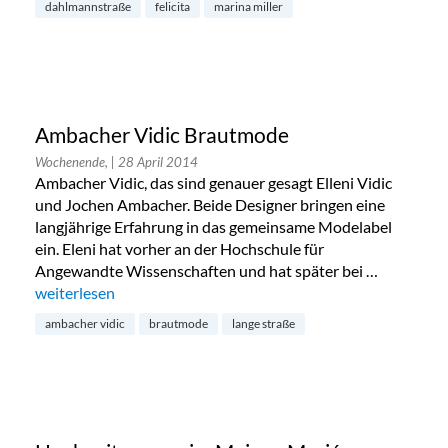
dahlmannstraße
felicita
marina miller
Ambacher Vidic Brautmode
Wochenende,
| 28 April 2014
Ambacher Vidic, das sind genauer gesagt Elleni Vidic
und Jochen Ambacher. Beide Designer bringen eine
langjährige Erfahrung in das gemeinsame Modelabel
ein. Eleni hat vorher an der Hochschule für
Angewandte Wissenschaften und hat später bei …
„Ambacher Vidic Brautmode“
weiterlesen
ambacher vidic
brautmode
lange straße