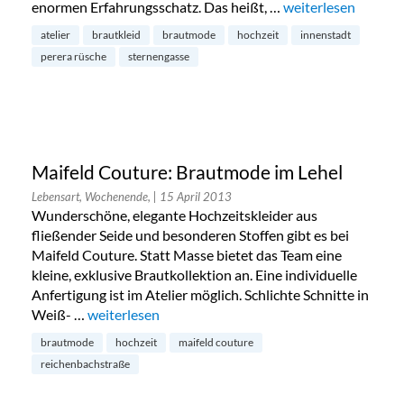
enormen Erfahrungsschatz. Das heißt, …
„Perera Rüsche Bra
weiterlesen
atelier
brautkleid
brautmode
hochzeit
innenstadt
perera rüsche
sternengasse
Maifeld Couture: Brautmode im Lehel
Lebensart, Wochenende,
| 15 April 2013
Wunderschöne, elegante Hochzeitskleider aus
fließender Seide und besonderen Stoffen gibt es bei
Maifeld Couture. Statt Masse bietet das Team eine
kleine, exklusive Brautkollektion an. Eine individuelle
Anfertigung ist im Atelier möglich. Schlichte Schnitte in
Weiß- …
„Maifeld Couture: Brautmode im Lehel“
weiterlesen
brautmode
hochzeit
maifeld couture
reichenbachstraße