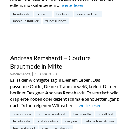
edlem, mokkafarbenem …
„Siödam Couture: exklusive Braut
weiterlesen
brautmode
heiraten
hochzeit
jenny packham
monique lhuillier
talbot runhof
Andreas Remshardt – Couture
Brautmode in Mitte
Wochenende,
| 15 April 2013
Es ist der wichtigste Tag in Deinem Leben. Das
passende Outfit, Deinen Traum in weiß, kreiert Dir der
berliner Designer Andreas Remshardt. Exzentrisch wild
drapierte Roben oder dezent schmale Silhouetten, ganz
nach Deinen eigenen Wünschen …
„Andreas Remshardt – Co
weiterlesen
abendmode
andreas remshardt
berlin mitte
brautkleid
brautmode
bridal couture
designer
fehrbelliner strasse
hochzeitskleid
vivienne westwood