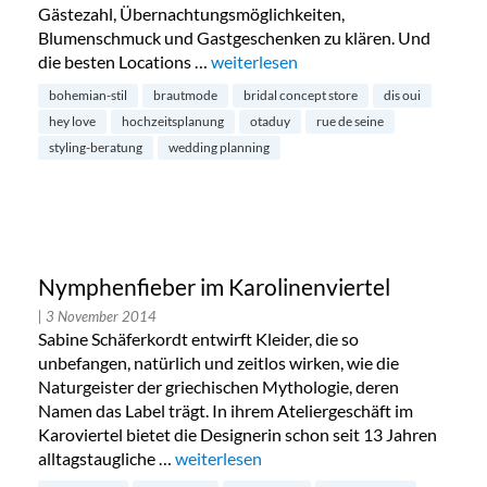
Gästezahl, Übernachtungsmöglichkeiten,
Blumenschmuck und Gastgeschenken zu klären. Und
die besten Locations …
„Hey love: exklusive Brautmode im B
weiterlesen
bohemian-stil
brautmode
bridal concept store
dis oui
hey love
hochzeitsplanung
otaduy
rue de seine
styling-beratung
wedding planning
Nymphenfieber im Karolinenviertel
| 3 November 2014
Sabine Schäferkordt entwirft Kleider, die so
unbefangen, natürlich und zeitlos wirken, wie die
Naturgeister der griechischen Mythologie, deren
Namen das Label trägt. In ihrem Ateliergeschäft im
Karoviertel bietet die Designerin schon seit 13 Jahren
alltagstaugliche …
„Nymphenfieber im Karolinenviertel“
weiterlesen