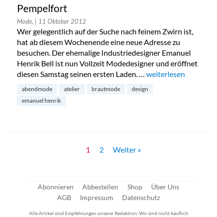
Pempelfort
Mode,
| 11 Oktober 2012
Wer gelegentlich auf der Suche nach feinem Zwirn ist,
hat ab diesem Wochenende eine neue Adresse zu
besuchen. Der ehemalige Industriedesigner Emanuel
Henrik Bell ist nun Vollzeit Modedesigner und eröffnet
diesen Samstag seinen ersten Laden. …
„Emanuel Hendrik Sh
weiterlesen
abendmode
atelier
brautmode
design
emanuel henrik
1
2
Weiter »
Abonnieren
Abbestellen
Shop
Über Uns
AGB
Impressum
Datenschutz
Alle Artikel sind Empfehlungen unserer Redaktion. Wir sind nicht käuflich