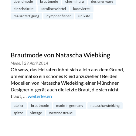
abendmode
brautmode
chie mihara
designer ware
einzelstücke
karolinenviertel
karoviertel
maßanfertigung
nymphenfieber
unikate
Brautmode von Natascha Wiebking
Mode,
| 29 April 2014
Oh wow, das Heiraten lohnt sich allein aus dem Grund,
um einmal so ein schönes Kleid anzuziehen! Bei den
Modellen von Natascha Wiedeking, einer Münchner
Designerin, gerät auch die letzte Braut, die sich nicht
traut, …
„Brautmode von Natascha Wiebking“
weiterlesen
atelier
brautmode
made in germany
natascha wiebking
spitze
vintage
westendstraße