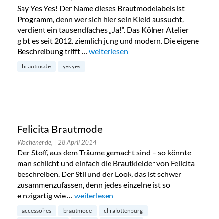
Say Yes Yes! Der Name dieses Brautmodelabels ist
Programm, denn wer sich hier sein Kleid aussucht,
verdient ein tausendfaches „Ja!“. Das Kölner Atelier
gibt es seit 2012, ziemlich jung und modern. Die eigene
Beschreibung trifft …
„Say Yes Yes Brautmode“
weiterlesen
brautmode
yes yes
Felicita Brautmode
Wochenende,
| 28 April 2014
Der Stoff, aus dem Träume gemacht sind – so könnte
man schlicht und einfach die Brautkleider von Felicita
beschreiben. Der Stil und der Look, das ist schwer
zusammenzufassen, denn jedes einzelne ist so
einzigartig wie …
„Felicita Brautmode“
weiterlesen
accessoires
brautmode
chralottenburg