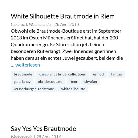
White Silhouette Brautmode in Riem
Lebensart, Wochenende,
| 28 April 2014
Obwohl die Brautmode-Boutique erst im September
2013 im Osten Münchens eröffnet hat, hat der 200
Quadratmeter große Store schon jetzt einen
besonderen Ruf erlangt. Zwei Innendesignerinnen
haben daraus ein echtes Juwel gezaubert, bei dem die
…
„White Silhouette Brautmode in Riem“
weiterlesen
brautmode
casablanca bridal collections
esmod
fan xia
galia lahav
obride couture
riem
shyafan
wasserburger landstraße
white silhoutte
Say Yes Yes Brautmode
Wochenende,
| 28 April 2014