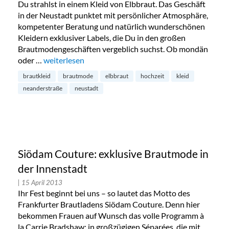
Du strahlst in einem Kleid von Elbbraut. Das Geschäft
in der Neustadt punktet mit persönlicher Atmosphäre,
kompetenter Beratung und natürlich wunderschönen
Kleidern exklusiver Labels, die Du in den großen
Brautmodengeschäften vergeblich suchst. Ob mondän
oder …
„Elbbraut Hochzeitskleider in der Neustadt“
weiterlesen
brautkleid
brautmode
elbbraut
hochzeit
kleid
neanderstraße
neustadt
Siödam Couture: exklusive Brautmode in
der Innenstadt
| 15 April 2013
Ihr Fest beginnt bei uns – so lautet das Motto des
Frankfurter Brautladens Siödam Couture. Denn hier
bekommen Frauen auf Wunsch das volle Programm à
la Carrie Bradshaw: in großzügigen Séparées, die mit