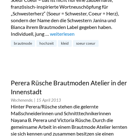
französisch-inspirierte Wortneuschöpfung für
„Schwesterherz“ (Soeur = Schwester, Coeur = Herz),
sondern der Name den die Schwestern Janina und
Bianca ihrem Brautmoden Label gegeben haben.
Individuell, jung …
„Soeur Coeur: Brautmode“
weiterlesen
brautmode
hochzeit
kleid
soeur coeur
Perera Rüsche Brautmoden Atelier in der
Innenstadt
Wochenende,
| 15 April 2013
Hinter Perera/Rüsche stehen die gelernte
Maßschneiderinnen und Schnitttechnikerinnen
Nayana B. Perera und Victoria Rüsche. Durch die
gemeinsame Arbeit in einem Brautmode Atelier lernten
sie sich kennen und zusammen besitzen sie einen