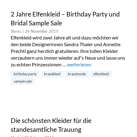
2 Jahre Elfenkleid – Birthday Party und
Bridal Sample Sale
Stores,
| 26 November 2015
Elfenkleid wird zwei Jahre alt und dazu möchten wir
den beide Designerinnen Sandra Thaler und Annette
Prechtl ganz herzlich gratulieren. Ihre tollen Kleider
verzaubern uns immer wieder auf’s Neue und lasse uns
zu echten Prinzessinnen …
„2 Jahre Elfenkleid – Birthday Pa
weiterlesen
birthday party
brautkleid
brautmode
elfenkleid
sample sale
Die schönsten Kleider für die
standesamtliche Trauung