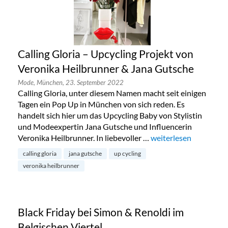
Calling Gloria – Upcycling Projekt von
Veronika Heilbrunner & Jana Gutsche
Mode,
München,
23. September 2022
Calling Gloria, unter diesem Namen macht seit einigen
Tagen ein Pop Up in München von sich reden. Es
handelt sich hier um das Upcycling Baby von Stylistin
und Modeexpertin Jana Gutsche und Influencerin
Veronika Heilbrunner. In liebevoller …
„Calling Gloria – Upc
weiterlesen
calling gloria
jana gutsche
up cycling
veronika heilbrunner
Black Friday bei Simon & Renoldi im
Belgischen Viertel