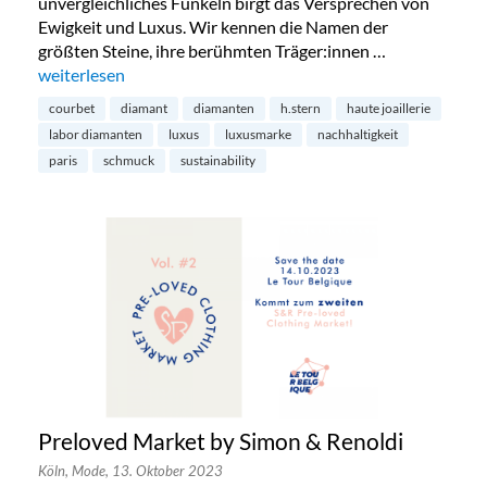
unvergleichliches Funkeln birgt das Versprechen von
Ewigkeit und Luxus. Wir kennen die Namen der
größten Steine, ihre berühmten Träger:innen …
„Diamanten aus dem Labor – die Zukunft?“
weiterlesen
courbet
diamant
diamanten
h.stern
haute joaillerie
labor diamanten
luxus
luxusmarke
nachhaltigkeit
paris
schmuck
sustainability
Preloved Market by Simon & Renoldi
Köln,
Mode,
13. Oktober 2023