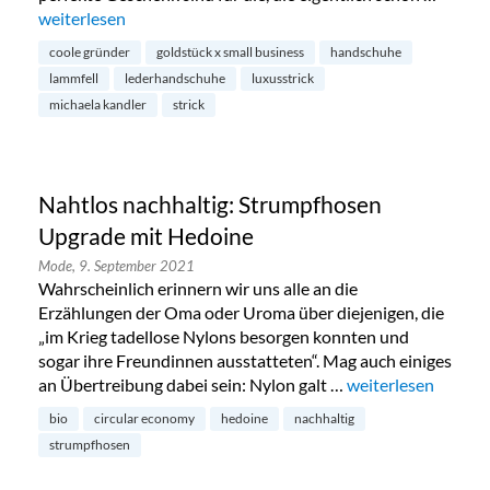
„Handgemachte Lammfell-Handschuhe von Michaela Kandl
weiterlesen
coole gründer
goldstück x small business
handschuhe
lammfell
lederhandschuhe
luxusstrick
michaela kandler
strick
Nahtlos nachhaltig: Strumpfhosen
Upgrade mit Hedoine
Mode,
9. September 2021
Wahrscheinlich erinnern wir uns alle an die
Erzählungen der Oma oder Uroma über diejenigen, die
„im Krieg tadellose Nylons besorgen konnten und
sogar ihre Freundinnen ausstatteten“. Mag auch einiges
an Übertreibung dabei sein: Nylon galt …
„Nahtlos nachhalt
weiterlesen
bio
circular economy
hedoine
nachhaltig
strumpfhosen