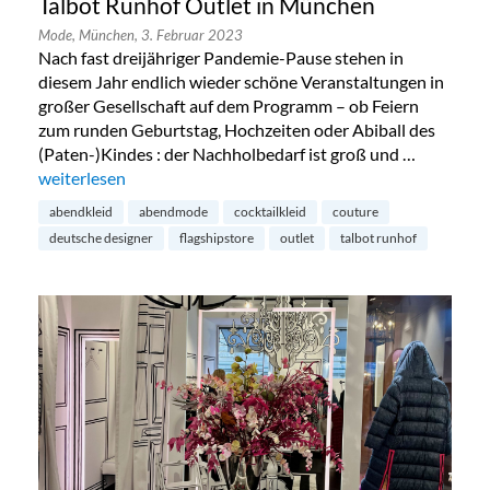
Talbot Runhof Outlet in München
Mode,
München,
3. Februar 2023
Nach fast dreijähriger Pandemie-Pause stehen in
diesem Jahr endlich wieder schöne Veranstaltungen in
großer Gesellschaft auf dem Programm – ob Feiern
zum runden Geburtstag, Hochzeiten oder Abiball des
(Paten-)Kindes : der Nachholbedarf ist groß und …
„Talbot Runhof Outlet in München“
weiterlesen
abendkleid
abendmode
cocktailkleid
couture
deutsche designer
flagshipstore
outlet
talbot runhof