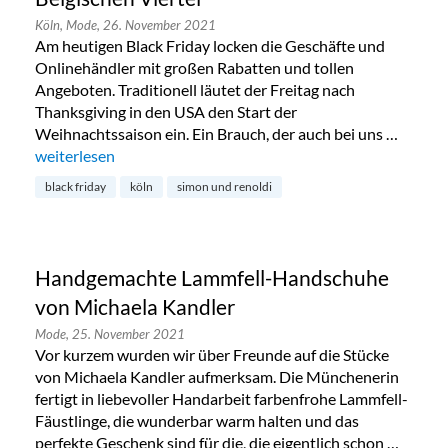
Köln,
Mode,
26. November 2021
Am heutigen Black Friday locken die Geschäfte und
Onlinehändler mit großen Rabatten und tollen
Angeboten. Traditionell läutet der Freitag nach
Thanksgiving in den USA den Start der
Weihnachtssaison ein. Ein Brauch, der auch bei uns …
„Black Friday bei Simon & Renoldi im Belgischen Viertel“
weiterlesen
black friday
köln
simon und renoldi
Handgemachte Lammfell-Handschuhe
von Michaela Kandler
Mode,
25. November 2021
Vor kurzem wurden wir über Freunde auf die Stücke
von Michaela Kandler aufmerksam. Die Münchenerin
fertigt in liebevoller Handarbeit farbenfrohe Lammfell-
Fäustlinge, die wunderbar warm halten und das
perfekte Geschenk sind für die, die eigentlich schon …