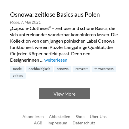
Osnowa: zeitlose Basics aus Polen
Mode,
7. Mai 2021
„Capsule-Clotheset“ – zeitlose und schöne Basics, die
sich untereinander wunderbar kombinieren lassen. Die
Kollektion von dem jungen polnischen Label Osnowa
funktioniert wie ein Puzzle. Langjährige Qualität, die
für jeden Körper perfekt passt. Denn den
Designerinnen …
„Osnowa: zeitlose Basics aus Polen“
weiterlesen
mode
nachhaltigkeit
osnowa
recycelt
thewearness
zeitlos
View More
Abonnieren
Abbestellen
Shop
Über Uns
AGB
Impressum
Datenschutz