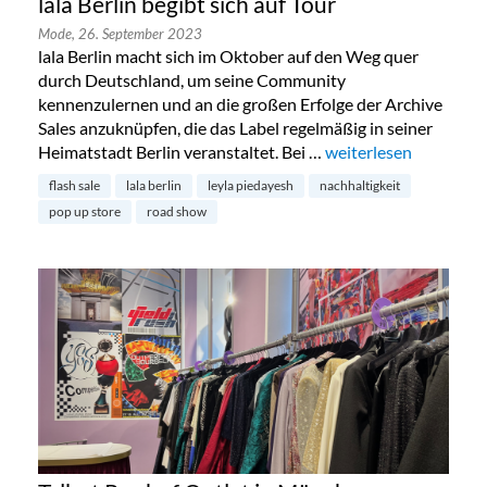
lala Berlin begibt sich auf Tour
Mode,
26. September 2023
lala Berlin macht sich im Oktober auf den Weg quer
durch Deutschland, um seine Community
kennenzulernen und an die großen Erfolge der Archive
Sales anzuknüpfen, die das Label regelmäßig in seiner
Heimatstadt Berlin veranstaltet. Bei …
„lala Berlin begibt sic
weiterlesen
flash sale
lala berlin
leyla piedayesh
nachhaltigkeit
pop up store
road show