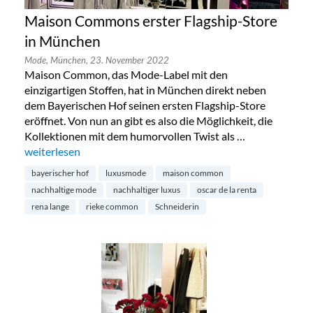
Maison Commons erster Flagship-Store
in München
Mode,
München,
23. November 2022
Maison Common, das Mode-Label mit den
einzigartigen Stoffen, hat in München direkt neben
dem Bayerischen Hof seinen ersten Flagship-Store
eröffnet. Von nun an gibt es also die Möglichkeit, die
Kollektionen mit dem humorvollen Twist als …
„Maison Commons erster Flagship-Store in München“
weiterlesen
bayerischer hof
luxusmode
maison common
nachhaltige mode
nachhaltiger luxus
oscar de la renta
rena lange
rieke common
Schneiderin