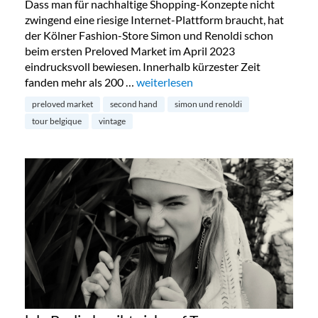
Dass man für nachhaltige Shopping-Konzepte nicht
zwingend eine riesige Internet-Plattform braucht, hat
der Kölner Fashion-Store Simon und Renoldi schon
beim ersten Preloved Market im April 2023
eindrucksvoll bewiesen. Innerhalb kürzester Zeit
fanden mehr als 200 …
„Preloved Market by Simon & Renold
weiterlesen
preloved market
second hand
simon und renoldi
tour belgique
vintage