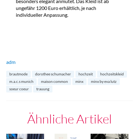
besonders elegant anmutet. Das Kleid ist ab
ungefähr 1200 Euro erhältlich, je nach
individueller Anpassung.
adm
brautmode
dorothee schumacher
hochzeit
hochzeitskleid
m.a.c.s munich
maison common
minx
minx by eva lutz
soeur coeur
trauung
Ähnliche Artikel