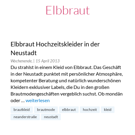
Elbbraut
Elbbraut Hochzeitskleider in der
Neustadt
Wochenende,
| 15 April 2013
Du strahlst in einem Kleid von Elbbraut. Das Geschäft
in der Neustadt punktet mit persönlicher Atmosphäre,
kompetenter Beratung und natürlich wunderschönen
Kleidern exklusiver Labels, die Du in den großen
Brautmodengeschäften vergeblich suchst. Ob mondän
oder …
„Elbbraut Hochzeitskleider in der Neustadt“
weiterlesen
brautkleid
brautmode
elbbraut
hochzeit
kleid
neanderstraße
neustadt