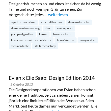
Designerbäumchen an und eines ist sicher, da ist wenig
Tanne und noch weniger Grün zu sehen. Zur
Vorgeschichte: jedes …
„Les Sapins de Noël des Créateurs: W
weiterlesen
agent provocateur
chantal thomass
damien darocha
diane von furstenberg
dior
emilio pucci
jean paul gaultier
kenzo
laurence torno
les sapins de noël des créateurs
Louis Vuitton
sonya rykiel
stella cadente
stella mccartney
Evian x Elie Saab: Design Edition 2014
| 5 Oktober 2013
Die Designerkooperationen von Evian haben schon
eine kleine Tradition. Seit ca. sieben Jahren kommt
jährlich eine limitierte Edition des Wassers auf den
Markt. Seit heute darf es nun verkündet werden: Elie