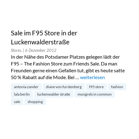
Sale im F95 Store in der
Luckenwalderstraße
Stores,
| 6 Dezember 2012
In der Nähe des Potsdamer Platzes gelegen lädt der
F95 – The Fashion Store zum Friends Sale. Da man
Freunden gerne einen Gefallen tut, gibt es heute satte
50 % Rabatt auf die Mode. Bei …
„Sale im F95 Store in der L
weiterlesen
antonia zander
diane von furstenberg
f95 store
fashion
lala berlin
luckenwalder straße
mongrels in common
sale
shopping