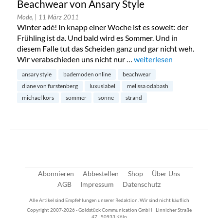
Beachwear von Ansary Style
Mode,
| 11 März 2011
Winter adé! In knapp einer Woche ist es soweit: der
Frühling ist da. Und bald wird es Sommer. Und in
diesem Falle tut das Scheiden ganz und gar nicht weh.
Wir verabschieden uns nicht nur …
„Beachwear von Ansary S
weiterlesen
ansary style
bademoden online
beachwear
diane von furstenberg
luxuslabel
melissa odabash
michael kors
sommer
sonne
strand
Abonnieren
Abbestellen
Shop
Über Uns
AGB
Impressum
Datenschutz
Alle Artikel sind Empfehlungen unserer Redaktion. Wir sind nicht käuflich
Copyright 2007-2026 - Goldstück Communication GmbH | Linnicher Straße
47 | 50933 Köln