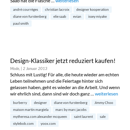
Saab hat die Flasche …
„Evian x Elie Saab: Design Edition 20
weiterlesen
andré courrèges
christian lacroix
designer kooperation
diane von furstenberg
elie saab
evian
issey miyake
paul smith
Design-Klassiker jetzt reduziert kaufen!
Mode,
| 2 Januar 2013
Schluss mit Lustig! Für alle, die heute wieder am echten
Leben teilnehmen und die Feiertage hinter sich
gelassen haben, geht es wieder an die Arbeit. Und wenn
wir ehrlich sind, dann sind wir doch ganz …
„Design-Klassiker
weiterlesen
burberry
designer
diane von furstenberg
Jimmy Choo
maison martin margiela
marc by marc jacobs
mytheresa.com alexander mcqueen
saint laurent
sale
stylebob.com
yoox.com