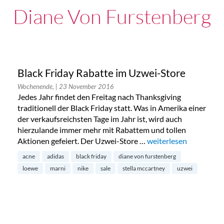
Diane Von Furstenberg
Black Friday Rabatte im Uzwei-Store
Wochenende,
| 23 November 2016
Jedes Jahr findet den Freitag nach Thanksgiving
traditionell der Black Friday statt. Was in Amerika einer
der verkaufsreichsten Tage im Jahr ist, wird auch
hierzulande immer mehr mit Rabattem und tollen
Aktionen gefeiert. Der Uzwei-Store …
„Black Friday Rabatte
weiterlesen
acne
adidas
black friday
diane von furstenberg
loewe
marni
nike
sale
stella mccartney
uzwei