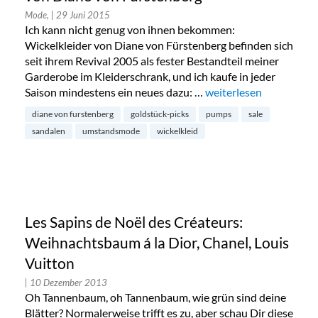
Mode,
| 29 Juni 2015
Ich kann nicht genug von ihnen bekommen:
Wickelkleider von Diane von Fürstenberg befinden sich
seit ihrem Revival 2005 als fester Bestandteil meiner
Garderobe im Kleiderschrank, und ich kaufe in jeder
Saison mindestens ein neues dazu: …
„Andreas Sales-Favorit
weiterlesen
diane von furstenberg
goldstück-picks
pumps
sale
sandalen
umstandsmode
wickelkleid
Les Sapins de Noël des Créateurs:
Weihnachtsbaum á la Dior, Chanel, Louis
Vuitton
| 10 Dezember 2013
Oh Tannenbaum, oh Tannenbaum, wie grün sind deine
Blätter? Normalerweise trifft es zu, aber schau Dir diese