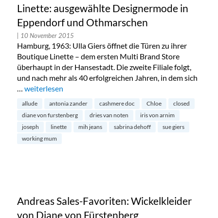
Linette: ausgewählte Designermode in
Eppendorf und Othmarschen
| 10 November 2015
Hamburg, 1963: Ulla Giers öffnet die Türen zu ihrer
Boutique Linette – dem ersten Multi Brand Store
überhaupt in der Hansestadt. Die zweite Filiale folgt,
und nach mehr als 40 erfolgreichen Jahren, in dem sich
…
„Linette: ausgewählte Designermode in Eppendorf und O
weiterlesen
allude
antonia zander
cashmere doc
Chloe
closed
diane von furstenberg
dries van noten
iris von arnim
joseph
linette
mih jeans
sabrina dehoff
sue giers
working mum
Andreas Sales-Favoriten: Wickelkleider
von Diane von Fürstenberg