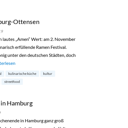
burg-Ottensen
19
n lautes „Amen“ Wert: am 2. November
inarisch erfüllende Ramen Festival.
nig unter den deutschen Städten, doch
men Festival in Hamburg-Ottensen“
terlesen
al
kulinarische küche
kultur
streetfood
s in Hamburg
9
chenende in Hamburg ganz groß