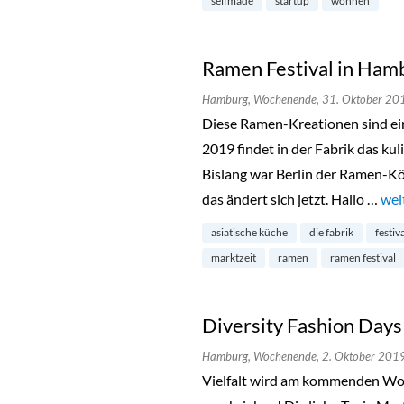
selfmade
startup
wohnen
Ramen Festival in Ham
Hamburg,
Wochenende,
31. Oktober 20
Diese Ramen-Kreationen sind ei
2019 findet in der Fabrik das kul
Bislang war Berlin der Ramen-Kö
das ändert sich jetzt. Hallo …
„Ra
wei
asiatische küche
die fabrik
festiv
marktzeit
ramen
ramen festival
Diversity Fashion Day
Hamburg,
Wochenende,
2. Oktober 201
Vielfalt wird am kommenden Wo