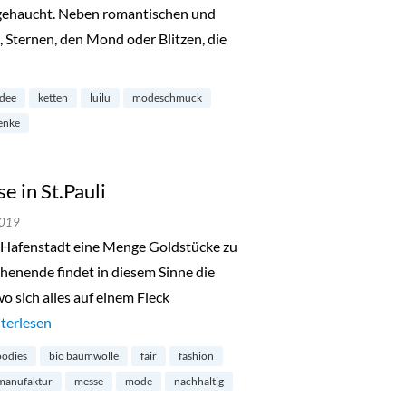
ngehaucht. Neben romantischen und
Sternen, den Mond oder Blitzen, die
mburg-Neustadt“
idee
ketten
luilu
modeschmuck
enke
 in St.Pauli
2019
ie Hafenstadt eine Menge Goldstücke zu
nende findet in diesem Sinne die
 sich alles auf einem Fleck
de in Hamburg-Messe in St.Pauli“
terlesen
odies
bio baumwolle
fair
fashion
manufaktur
messe
mode
nachhaltig