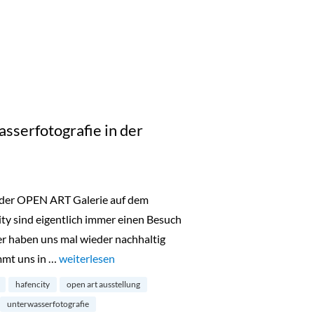
sserfotografie in der
 der OPEN ART Galerie auf dem
ty sind eigentlich immer einen Besuch
er haben uns mal wieder nachhaltig
mmt uns in …
„Below Surface: Unterwasserfotografie in der Hafenci
weiterlesen
hafencity
open art ausstellung
unterwasserfotografie