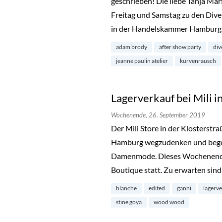
geschrieben! Die liebe Tanja Mar
Freitag und Samstag zu den Dive
in der Handelskammer Hamburg 
adam brody
after show party
div
jeanne paulin atelier
kurvenrausch
Lagerverkauf bei Mili i
Wochenende,
26. September 2019
Der Mili Store in der Klosterstra
Hamburg wegzudenken und begeis
Damenmode. Dieses Wochenende 
Boutique statt. Zu erwarten sin
blanche
edited
ganni
lagerv
stine goya
wood wood