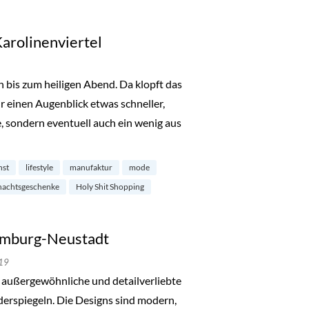
Karolinenviertel
 bis zum heiligen Abend. Da klopft das
 einen Augenblick etwas schneller,
, sondern eventuell auch ein wenig aus
ping im Karolinenviertel“
nst
lifestyle
manufaktur
mode
nachtsgeschenke
Holy Shit Shopping
Hamburg-Neustadt
19
r außergewöhnliche und detailverliebte
iderspiegeln. Die Designs sind modern,