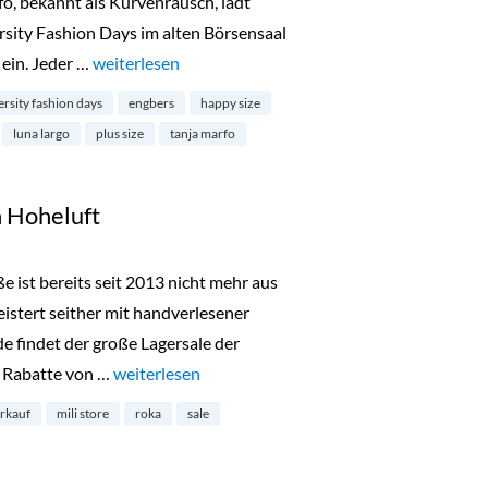
fo, bekannt als Kurvenrausch, lädt
rsity Fashion Days im alten Börsensaal
ein. Jeder …
„Diversity Fashion Days in Hamburg“
weiterlesen
ersity fashion days
engbers
happy size
luna largo
plus size
tanja marfo
n Hoheluft
ße ist bereits seit 2013 nicht mehr aus
tert seither mit handverlesener
findet der große Lagersale der
d Rabatte von …
„Lagerverkauf bei Mili in Hoheluft“
weiterlesen
erkauf
mili store
roka
sale