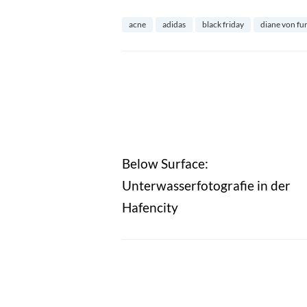
acne
adidas
black friday
diane von fu
Below Surface:
Unterwasserfotografie in der
Hafencity