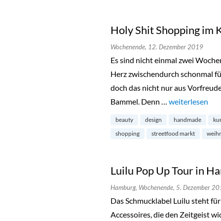
Holy Shit Shopping im 
Wochenende,
12. Dezember 2019
Es sind nicht einmal zwei Wochen
Herz zwischendurch schonmal für
doch das nicht nur aus Vorfreude
Bammel. Denn …
„Holy Shit Shop
weiterlesen
beauty
design
handmade
ku
shopping
streetfood markt
weih
Luilu Pop Up Tour in 
Hamburg,
Wochenende,
5. Dezember 20
Das Schmucklabel Luilu steht fü
Accessoires, die den Zeitgeist w