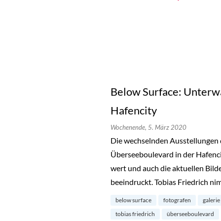
Below Surface: Unterwa
Hafencity
Wochenende,
5. März 2020
Die wechselnden Ausstellungen
Überseeboulevard in der Hafenci
wert und auch die aktuellen Bild
beeindruckt. Tobias Friedrich ni
below surface
fotografen
galerie
tobias friedrich
überseeboulevard