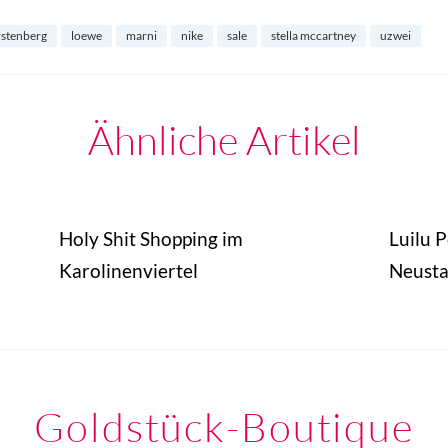
rstenberg
loewe
marni
nike
sale
stella mccartney
uzwei
Ähnliche Artikel
Holy Shit Shopping im
Luilu 
Karolinenviertel
Neusta
Goldstück-Boutique