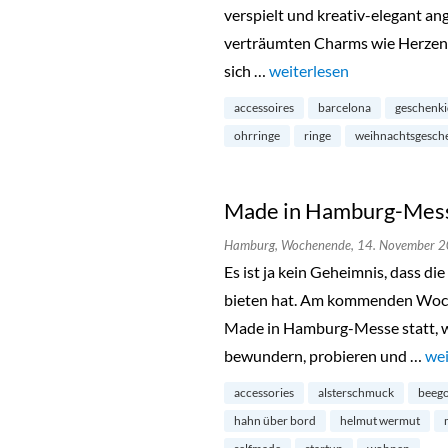
verspielt und kreativ-elegant a
verträumten Charms wie Herzen, 
sich …
„Luilu Pop Up Tour in Ha
weiterlesen
accessoires
barcelona
geschenk
ohrringe
ringe
weihnachtsgesch
Made in Hamburg-Messe
Hamburg,
Wochenende,
14. November 
Es ist ja kein Geheimnis, dass d
bieten hat. Am kommenden Woche
Made in Hamburg-Messe statt, wo
bewundern, probieren und …
„Ma
wei
accessories
alsterschmuck
beego
hahn über bord
helmut wermut