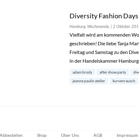
Diversity Fashion Day
Hamburg, Wochenende,
| 2 Oktober 20
Vielfalt wird am kommenden Wo
geschrieben! Die liebe Tanja Mar
Freitag und Samstag zu den Dive
in der Handelskammer Hamburg 
adam brody
after show party
div
jeanne paulin atelier
kurvenrausch
Abbestellen
Shop
Über Uns
AGB
Impressum