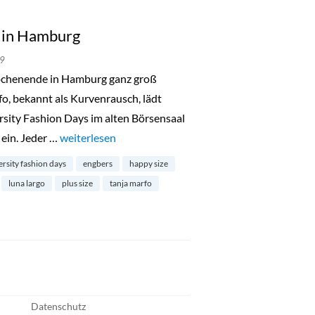
s in Hamburg
19
chenende in Hamburg ganz groß
fo, bekannt als Kurvenrausch, lädt
rsity Fashion Days im alten Börsensaal
ein. Jeder …
„Diversity Fashion Days in Hamburg“
weiterlesen
ersity fashion days
engbers
happy size
luna largo
plus size
tanja marfo
Datenschutz