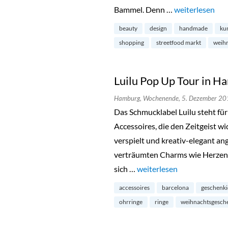
Bammel. Denn …
„Holy Shit Shop
weiterlesen
beauty
design
handmade
ku
shopping
streetfood markt
weih
Luilu Pop Up Tour in 
Hamburg,
Wochenende,
5. Dezember 20
Das Schmucklabel Luilu steht fü
Accessoires, die den Zeitgeist w
verspielt und kreativ-elegant a
verträumten Charms wie Herzen, 
sich …
„Luilu Pop Up Tour in Ha
weiterlesen
accessoires
barcelona
geschenk
ohrringe
ringe
weihnachtsgesch