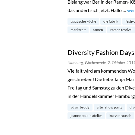
Bislang war Berlin der Ramen-Kö
das ändert sich jetzt. Hallo …
„Ra
wei
asiatische küche
die fabrik
festiv
marktzeit
ramen
ramen festival
Diversity Fashion Day
Hamburg,
Wochenende,
2. Oktober 201
Vielfalt wird am kommenden Wo
geschrieben! Die liebe Tanja Mar
Freitag und Samstag zu den Dive
in der Handelskammer Hamburg 
adam brody
after show party
div
jeanne paulin atelier
kurvenrausch