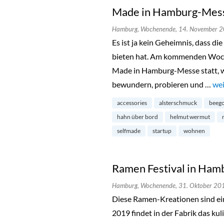
Made in Hamburg-Messe
Hamburg,
Wochenende,
14. November 
Es ist ja kein Geheimnis, dass d
bieten hat. Am kommenden Woche
Made in Hamburg-Messe statt, wo
bewundern, probieren und …
„Ma
wei
accessories
alsterschmuck
beego
hahn über bord
helmut wermut
selfmade
startup
wohnen
Ramen Festival in Ham
Hamburg,
Wochenende,
31. Oktober 20
Diese Ramen-Kreationen sind ei
2019 findet in der Fabrik das kul