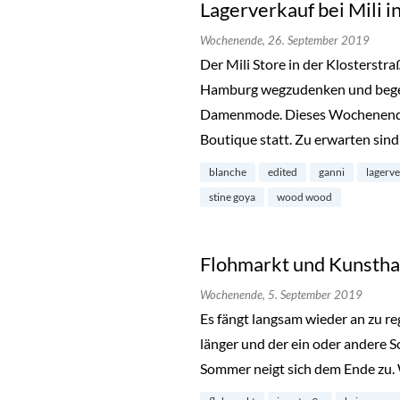
Lagerverkauf bei Mili i
Wochenende,
26. September 2019
Der Mili Store in der Klosterstra
Hamburg wegzudenken und begeis
Damenmode. Dieses Wochenende 
Boutique statt. Zu erwarten sin
blanche
edited
ganni
lagerv
stine goya
wood wood
Flohmarkt und Kunstha
Wochenende,
5. September 2019
Es fängt langsam wieder an zu r
länger und der ein oder andere S
Sommer neigt sich dem Ende zu. 