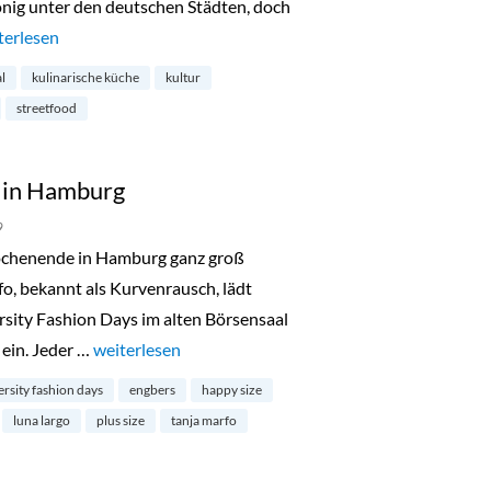
nig unter den deutschen Städten, doch
men Festival in Hamburg-Ottensen“
terlesen
al
kulinarische küche
kultur
streetfood
s in Hamburg
9
chenende in Hamburg ganz groß
fo, bekannt als Kurvenrausch, lädt
rsity Fashion Days im alten Börsensaal
ein. Jeder …
„Diversity Fashion Days in Hamburg“
weiterlesen
ersity fashion days
engbers
happy size
luna largo
plus size
tanja marfo