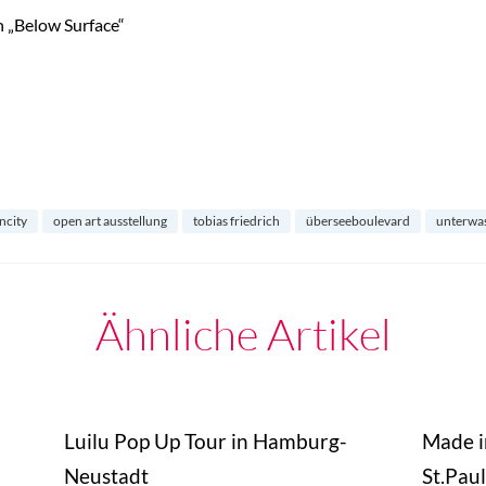
 „Below Surface“
ncity
open art ausstellung
tobias friedrich
überseeboulevard
unterwas
Ähnliche Artikel
Luilu Pop Up Tour in Hamburg-
Made i
Neustadt
St.Paul