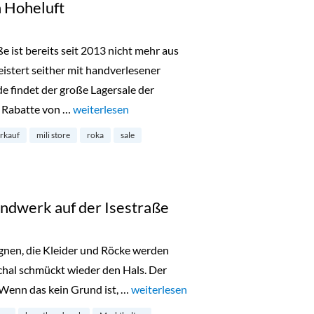
n Hoheluft
ße ist bereits seit 2013 nicht mehr aus
tert seither mit handverlesener
findet der große Lagersale der
d Rabatte von …
„Lagerverkauf bei Mili in Hoheluft“
weiterlesen
erkauf
mili store
roka
sale
ndwerk auf der Isestraße
egnen, die Kleider und Röcke werden
chal schmückt wieder den Hals. Der
Wenn das kein Grund ist, …
„Flohmarkt und Kunsthandwerk auf de
weiterlesen