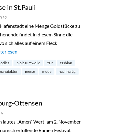
 in St.Pauli
2019
ie Hafenstadt eine Menge Goldstücke zu
nende findet in diesem Sinne die
 sich alles auf einem Fleck
de in Hamburg-Messe in St.Pauli“
terlesen
odies
bio baumwolle
fair
fashion
manufaktur
messe
mode
nachhaltig
burg-Ottensen
19
n lautes „Amen“ Wert: am 2. November
inarisch erfüllende Ramen Festival.