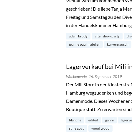
Vielfalt wird am kommenden Wo
geschrieben! Die liebe Tanja Mar
Freitag und Samstag zu den Dive
in der Handelskammer Hamburg 
adam brody
after show party
div
jeanne paulin atelier
kurvenrausch
Lagerverkauf bei Mili i
Wochenende,
26. September 2019
Der Mili Store in der Klosterstra
Hamburg wegzudenken und begeis
Damenmode. Dieses Wochenende 
Boutique statt. Zu erwarten sin
blanche
edited
ganni
lagerv
stine goya
wood wood