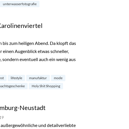
unterwasserfotografie
Karolinenviertel
 bis zum heiligen Abend. Da klopft das
 einen Augenblick etwas schneller,
, sondern eventuell auch ein wenig aus
ping im Karolinenviertel“
nst
lifestyle
manufaktur
mode
nachtsgeschenke
Holy Shit Shopping
Hamburg-Neustadt
19
r außergewöhnliche und detailverliebte