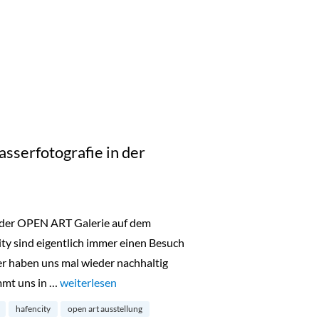
sserfotografie in der
 der OPEN ART Galerie auf dem
ty sind eigentlich immer einen Besuch
er haben uns mal wieder nachhaltig
mmt uns in …
„Below Surface: Unterwasserfotografie in der Hafenci
weiterlesen
hafencity
open art ausstellung