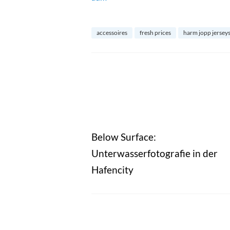
accessoires
fresh prices
harm jopp jersey
Below Surface:
Unterwasserfotografie in der
Hafencity