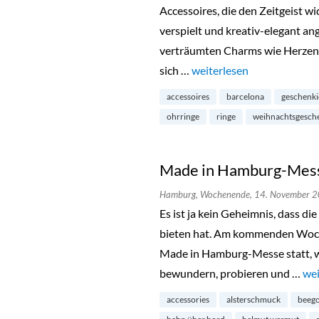
Accessoires, die den Zeitgeist w
verspielt und kreativ-elegant a
verträumten Charms wie Herzen, 
sich …
„Luilu Pop Up Tour in Ha
weiterlesen
accessoires
barcelona
geschenk
ohrringe
ringe
weihnachtsgesch
Made in Hamburg-Messe
Hamburg,
Wochenende,
14. November 
Es ist ja kein Geheimnis, dass d
bieten hat. Am kommenden Woche
Made in Hamburg-Messe statt, wo
bewundern, probieren und …
„Ma
wei
accessories
alsterschmuck
beego