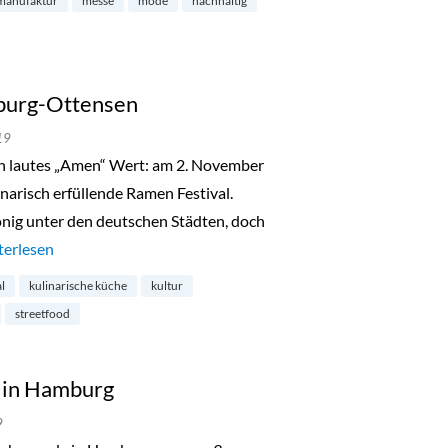
manufaktur
messe
mode
nachhaltig
burg-Ottensen
19
n lautes „Amen“ Wert: am 2. November
inarisch erfüllende Ramen Festival.
nig unter den deutschen Städten, doch
men Festival in Hamburg-Ottensen“
terlesen
al
kulinarische küche
kultur
streetfood
s in Hamburg
9