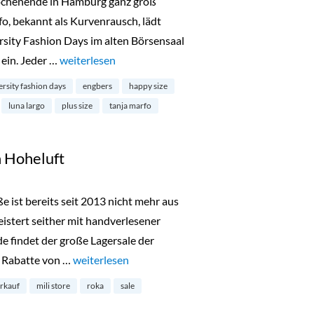
chenende in Hamburg ganz groß
fo, bekannt als Kurvenrausch, lädt
rsity Fashion Days im alten Börsensaal
ein. Jeder …
„Diversity Fashion Days in Hamburg“
weiterlesen
ersity fashion days
engbers
happy size
luna largo
plus size
tanja marfo
n Hoheluft
ße ist bereits seit 2013 nicht mehr aus
tert seither mit handverlesener
findet der große Lagersale der
d Rabatte von …
„Lagerverkauf bei Mili in Hoheluft“
weiterlesen
erkauf
mili store
roka
sale