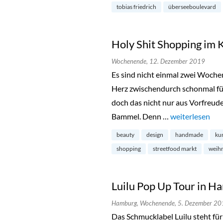
tobias friedrich
überseeboulevard
Holy Shit Shopping im 
Wochenende,
12. Dezember 2019
Es sind nicht einmal zwei Wochen
Herz zwischendurch schonmal für
doch das nicht nur aus Vorfreude
Bammel. Denn …
„Holy Shit Shop
weiterlesen
beauty
design
handmade
ku
shopping
streetfood markt
weih
Luilu Pop Up Tour in 
Hamburg,
Wochenende,
5. Dezember 20
Das Schmucklabel Luilu steht fü