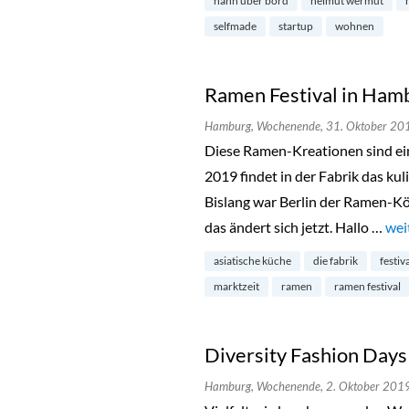
hahn über bord
helmut wermut
selfmade
startup
wohnen
Ramen Festival in Ham
Hamburg,
Wochenende,
31. Oktober 20
Diese Ramen-Kreationen sind ei
2019 findet in der Fabrik das kul
Bislang war Berlin der Ramen-Kö
das ändert sich jetzt. Hallo …
„Ra
wei
asiatische küche
die fabrik
festiv
marktzeit
ramen
ramen festival
Diversity Fashion Day
Hamburg,
Wochenende,
2. Oktober 201