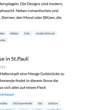
iderspiegeln. Die Designs sind modern,
ngehaucht. Neben romantischen und
Sternen, den Mond oder Blitzen, die
mburg-Neustadt“
idee
ketten
luilu
modeschmuck
enke
 in St.Pauli
2019
ie Hafenstadt eine Menge Goldstücke zu
nende findet in diesem Sinne die
 sich alles auf einem Fleck
de in Hamburg-Messe in St.Pauli“
terlesen
odies
bio baumwolle
fair
fashion