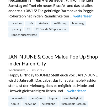
Neuzugang in ihrem Viertel freuen. Am kommenden
Samstag eröffnet ein neues Eiscafé- und das ist alles
andere als 08/15! Die gebürtige Barmbekerin Peggie
Robertson hat in den Räumlichkeiten …
„Eiscafé P5 eröffnet
weiterlesen
barmbek
cafe
eisdiele
eröffnung
hamburg
opening
P5
P5 Eiscafé & Espressobar
Poppenhusenstrasse
JAN ‚N JUNE & Coco Malou Pop Up Shop
in der Hafen-City
Wochenende,
25. Juli 2019
Happy Birthday to JUNE! Stellt euch vor: JAN ‚N JUNE
wird 5 Jahre alt! Das Label, das für sustainable Fashion
steht, ist der Meinung, dass es möglich ist, Mode und
Umwelt gleichzeitig zu lieben und …
„JAN ‚N JUNE & Coco Ma
weiterlesen
coco malue
jan'n'june
lingerie
nachhaltigkeit
popup
recycling
selbstliebe
Sustainable Fashion