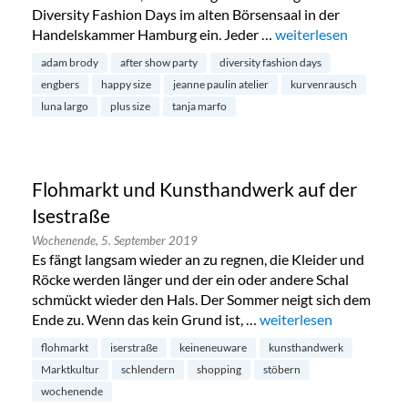
Diversity Fashion Days im alten Börsensaal in der
Handelskammer Hamburg ein. Jeder …
„Diversity Fashion D
weiterlesen
adam brody
after show party
diversity fashion days
engbers
happy size
jeanne paulin atelier
kurvenrausch
luna largo
plus size
tanja marfo
Flohmarkt und Kunsthandwerk auf der
Isestraße
Wochenende,
5. September 2019
Es fängt langsam wieder an zu regnen, die Kleider und
Röcke werden länger und der ein oder andere Schal
schmückt wieder den Hals. Der Sommer neigt sich dem
Ende zu. Wenn das kein Grund ist, …
„Flohmarkt und Kunstha
weiterlesen
flohmarkt
iserstraße
keineneuware
kunsthandwerk
Marktkultur
schlendern
shopping
stöbern
wochenende