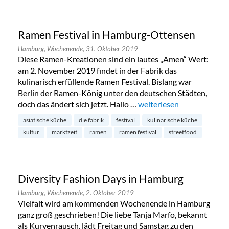
Ramen Festival in Hamburg-Ottensen
Hamburg,
Wochenende,
31. Oktober 2019
Diese Ramen-Kreationen sind ein lautes „Amen“ Wert:
am 2. November 2019 findet in der Fabrik das
kulinarisch erfüllende Ramen Festival. Bislang war
Berlin der Ramen-König unter den deutschen Städten,
doch das ändert sich jetzt. Hallo …
„Ramen Festival in Hamb
weiterlesen
asiatische küche
die fabrik
festival
kulinarische küche
kultur
marktzeit
ramen
ramen festival
streetfood
Diversity Fashion Days in Hamburg
Hamburg,
Wochenende,
2. Oktober 2019
Vielfalt wird am kommenden Wochenende in Hamburg
ganz groß geschrieben! Die liebe Tanja Marfo, bekannt
als Kurvenrausch, lädt Freitag und Samstag zu den