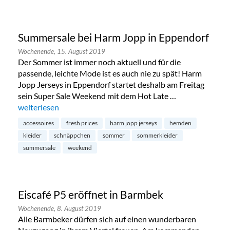
Summersale bei Harm Jopp in Eppendorf
Wochenende,
15. August 2019
Der Sommer ist immer noch aktuell und für die
passende, leichte Mode ist es auch nie zu spät! Harm
Jopp Jerseys in Eppendorf startet deshalb am Freitag
sein Super Sale Weekend mit dem Hot Late …
„Summersale bei Harm Jopp in Eppendorf“
weiterlesen
accessoires
fresh prices
harm jopp jerseys
hemden
kleider
schnäppchen
sommer
sommerkleider
summersale
weekend
Eiscafé P5 eröffnet in Barmbek
Wochenende,
8. August 2019
Alle Barmbeker dürfen sich auf einen wunderbaren