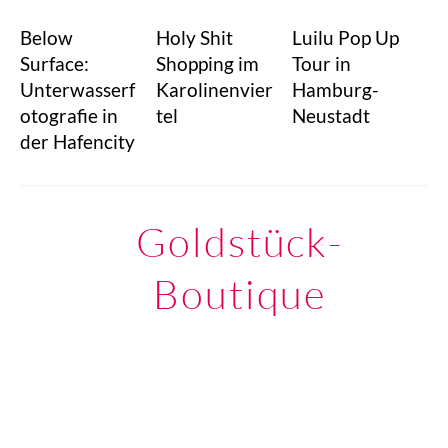
Below
Holy Shit
Luilu Pop Up
Surface:
Shopping im
Tour in
Unterwasserf
Karolinenvier
Hamburg-
otografie in
tel
Neustadt
der Hafencity
Goldstück-
Boutique