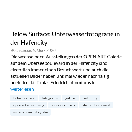
Below Surface: Unterwasserfotografie in
der Hafencity
Wochenende,
5. März 2020
Die wechselnden Ausstellungen der OPEN ART Galerie
auf dem Überseeboulevard in der Hafencity sind
eigentlich immer einen Besuch wert und auch die
aktuellen Bilder haben uns mal wieder nachhaltig
beeindruckt. Tobias Friedrich nimmt uns in …
„Below Surface: Unterwasserfotografie in der Hafencity“
weiterlesen
below surface
fotografen
galerie
hafencity
open art ausstellung
tobias friedrich
überseeboulevard
unterwasserfotografie