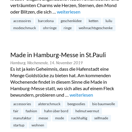
verträumten Charms wie Herzen, Sternen, den Mond
oder Blitzen, die sich …
„Luilu Pop Up Tour in Hamburg-Neus
weiterlesen
accessoires
barcelona
geschenkidee
ketten
luilu
modeschmuck
ohrringe
ringe
weihnachtsgeschenke
Made in Hamburg-Messe in St.Pauli
Hamburg,
Wochenende,
14. November 2019
Es ist ja kein Geheimnis, dass die Hafenstadt eine
Menge Goldstücke zu bieten hat. Am kommenden
Wochenende findet in diesem Sinne die Made in
Hamburg-Messe statt, wo sich alles auf einem Fleck
bewundern, probieren und …
„Made in Hamburg-Messe in St
weiterlesen
accessories
alsterschmuck
beegoodies
bio baumwolle
fair
fashion
hahn über bord
helmut wermut
manufaktur
messe
mode
nachhaltig
selfmade
startup
wohnen