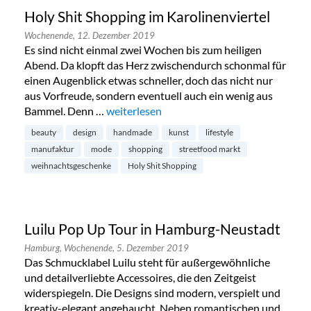
Holy Shit Shopping im Karolinenviertel
Wochenende,
12. Dezember 2019
Es sind nicht einmal zwei Wochen bis zum heiligen
Abend. Da klopft das Herz zwischendurch schonmal für
einen Augenblick etwas schneller, doch das nicht nur
aus Vorfreude, sondern eventuell auch ein wenig aus
Bammel. Denn …
„Holy Shit Shopping im Karolinenviertel“
weiterlesen
beauty
design
handmade
kunst
lifestyle
manufaktur
mode
shopping
streetfood markt
weihnachtsgeschenke
Holy Shit Shopping
Luilu Pop Up Tour in Hamburg-Neustadt
Hamburg,
Wochenende,
5. Dezember 2019
Das Schmucklabel Luilu steht für außergewöhnliche
und detailverliebte Accessoires, die den Zeitgeist
widerspiegeln. Die Designs sind modern, verspielt und
kreativ-elegant angehaucht. Neben romantischen und