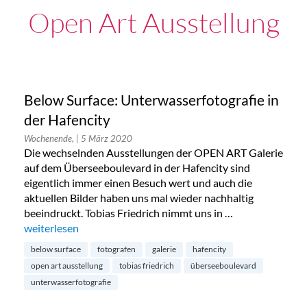
Open Art Ausstellung
Below Surface: Unterwasserfotografie in
der Hafencity
Wochenende,
| 5 März 2020
Die wechselnden Ausstellungen der OPEN ART Galerie
auf dem Überseeboulevard in der Hafencity sind
eigentlich immer einen Besuch wert und auch die
aktuellen Bilder haben uns mal wieder nachhaltig
beeindruckt. Tobias Friedrich nimmt uns in …
„Below Surface: Unterwasserfotografie in der Hafencity“
weiterlesen
below surface
fotografen
galerie
hafencity
open art ausstellung
tobias friedrich
überseeboulevard
unterwasserfotografie