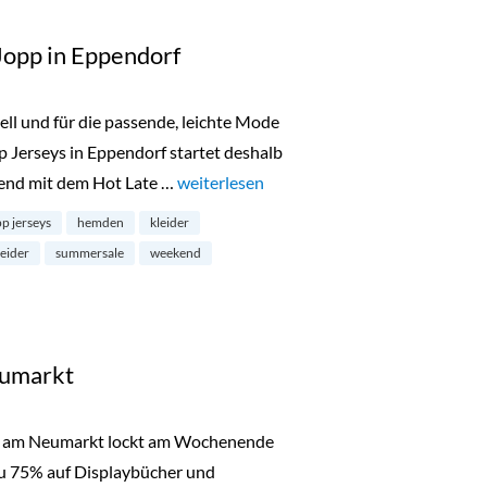
opp in Eppendorf
ll und für die passende, leichte Mode
pp Jerseys in Eppendorf startet deshalb
kend mit dem Hot Late …
„Summersale bei Harm Jopp in Eppendorf
weiterlesen
p jerseys
hemden
kleider
eider
summersale
weekend
umarkt
e am Neumarkt lockt am Wochenende
zu 75% auf Displaybücher und