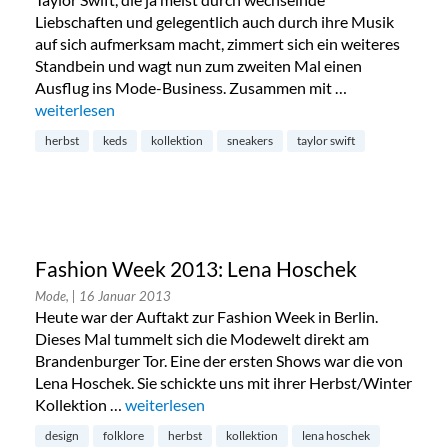
Liebschaften und gelegentlich auch durch ihre Musik
auf sich aufmerksam macht, zimmert sich ein weiteres
Standbein und wagt nun zum zweiten Mal einen
Ausflug ins Mode-Business. Zusammen mit …
„Taylor Swift entwirft zweite Keds Kollektion“
weiterlesen
herbst
keds
kollektion
sneakers
taylor swift
Fashion Week 2013: Lena Hoschek
Mode,
| 16 Januar 2013
Heute war der Auftakt zur Fashion Week in Berlin.
Dieses Mal tummelt sich die Modewelt direkt am
Brandenburger Tor. Eine der ersten Shows war die von
Lena Hoschek. Sie schickte uns mit ihrer Herbst/Winter
Kollektion …
„Fashion Week 2013: Lena Hoschek“
weiterlesen
design
folklore
herbst
kollektion
lena hoschek