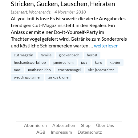
Stricken, Gucken, Lauschen, Heiraten
Lebensart, Wochenende,
| 4 November 2010
All you knit is love Es ist soweit: die vierte Ausgabe des
trendigen Cut-Magazins steht in den Regalen. Ein
Anlass der mit einer Do-It-Yourself-Party im
Trachtenvogel gefeiert wird. Getränke zum Sonderpreis
und köstliche Schlemmereien warten …
„Stricken, Gucken, L
weiterlesen
cut magazin
familie
glockenbach
herbst
hochzeitsworkshop
jamie cullum
jazz
karo
klavier
mäc
mathäser kino
trachtenvogel
vier jahreszeiten
wedding planner
zirkus krone
Abonnieren
Abbestellen
Shop
Über Uns
AGB
Impressum
Datenschutz