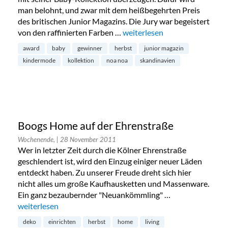
man belohnt, und zwar mit dem heißbegehrten Preis
des britischen Junior Magazins. Die Jury war begeistert
von den raffinierten Farben …
„Noa Noa gewinnt Junior Fas
weiterlesen
award
baby
gewinner
herbst
junior magazin
kindermode
kollektion
noa noa
skandinavien
Boogs Home auf der Ehrenstraße
Wochenende,
| 28 November 2011
Wer in letzter Zeit durch die Kölner Ehrenstraße
geschlendert ist, wird den Einzug einiger neuer Läden
entdeckt haben. Zu unserer Freude dreht sich hier
nicht alles um große Kaufhausketten und Massenware.
Ein ganz bezaubernder "Neuankömmling" …
„Boogs Home auf der Ehrenstraße“
weiterlesen
deko
einrichten
herbst
home
living