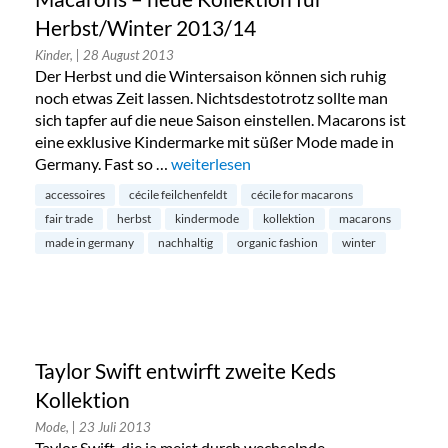
Herbst/Winter 2013/14
Kinder,
| 28 August 2013
Der Herbst und die Wintersaison können sich ruhig
noch etwas Zeit lassen. Nichtsdestotrotz sollte man
sich tapfer auf die neue Saison einstellen. Macarons ist
eine exklusive Kindermarke mit süßer Mode made in
Germany. Fast so …
„Macarons – neue Kollektion für Herbs
weiterlesen
accessoires
cécile feilchenfeldt
cécile for macarons
fair trade
herbst
kindermode
kollektion
macarons
made in germany
nachhaltig
organic fashion
winter
Taylor Swift entwirft zweite Keds
Kollektion
Mode,
| 23 Juli 2013
Taylor Swift, die ja meist durch wechselnde