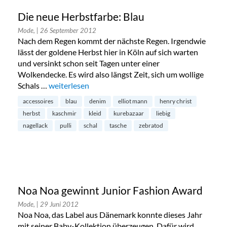
Die neue Herbstfarbe: Blau
Mode,
| 26 September 2012
Nach dem Regen kommt der nächste Regen. Irgendwie
lässt der goldene Herbst hier in Köln auf sich warten
und versinkt schon seit Tagen unter einer
Wolkendecke. Es wird also längst Zeit, sich um wollige
Schals …
„Die neue Herbstfarbe: Blau“
weiterlesen
accessoires
blau
denim
elliot mann
henry christ
herbst
kaschmir
kleid
kurebazaar
liebig
nagellack
pulli
schal
tasche
zebratod
Noa Noa gewinnt Junior Fashion Award
Mode,
| 29 Juni 2012
Noa Noa, das Label aus Dänemark konnte dieses Jahr
mit seiner Baby-Kollektion überzeugen. Dafür wird