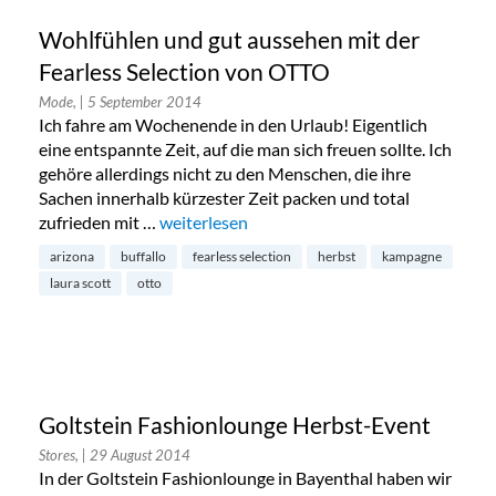
Wohlfühlen und gut aussehen mit der
Fearless Selection von OTTO
Mode,
| 5 September 2014
Ich fahre am Wochenende in den Urlaub! Eigentlich
eine entspannte Zeit, auf die man sich freuen sollte. Ich
gehöre allerdings nicht zu den Menschen, die ihre
Sachen innerhalb kürzester Zeit packen und total
zufrieden mit …
„Wohlfühlen und gut aussehen mit der Fearl
weiterlesen
arizona
buffallo
fearless selection
herbst
kampagne
laura scott
otto
Goltstein Fashionlounge Herbst-Event
Stores,
| 29 August 2014
In der Goltstein Fashionlounge in Bayenthal haben wir