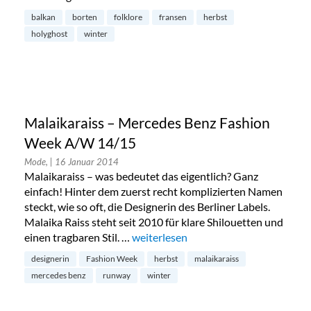
balkan
borten
folklore
fransen
herbst
holyghost
winter
Malaikaraiss – Mercedes Benz Fashion
Week A/W 14/15
Mode,
| 16 Januar 2014
Malaikaraiss – was bedeutet das eigentlich? Ganz
einfach! Hinter dem zuerst recht komplizierten Namen
steckt, wie so oft, die Designerin des Berliner Labels.
Malaika Raiss steht seit 2010 für klare Shilouetten und
einen tragbaren Stil. …
„Malaikaraiss – Mercedes Benz Fash
weiterlesen
designerin
Fashion Week
herbst
malaikaraiss
mercedes benz
runway
winter