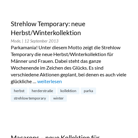
Strehlow Temporary: neue
Herbst/Winterkollektion
Mode,
| 12 September 2013
Parkamania! Unter diesem Motto zeigt die Strehlow
Temporary die neue Herbst/Winterkollektion für
Männer und Frauen. Dabei steht das ganze
Wochenende im Zeichen des Glücks. Es sind
verschiedene Aktionen geplant, bei denen es auch viele
glückliche …
„Strehlow Temporary: neue Herbst/Winterkolle
weiterlesen
herbst
herderstraße
kollektion
parka
strehlow temporary
winter
Macarons – neue Kollektion für