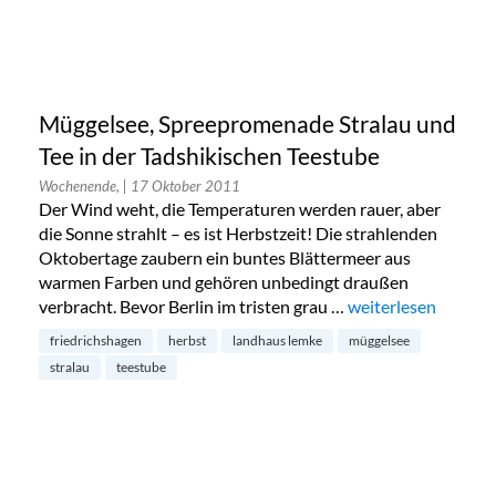
Müggelsee, Spreepromenade Stralau und
Tee in der Tadshikischen Teestube
Wochenende,
| 17 Oktober 2011
Der Wind weht, die Temperaturen werden rauer, aber
die Sonne strahlt – es ist Herbstzeit! Die strahlenden
Oktobertage zaubern ein buntes Blättermeer aus
warmen Farben und gehören unbedingt draußen
verbracht. Bevor Berlin im tristen grau …
„Müggelsee, Spreep
weiterlesen
friedrichshagen
herbst
landhaus lemke
müggelsee
stralau
teestube