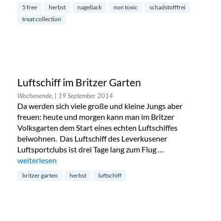
5 free
herbst
nagellack
non toxic
schadstofffrei
treat collection
Luftschiff im Britzer Garten
Wochenende,
| 19 September 2014
Da werden sich viele große und kleine Jungs aber
freuen: heute und morgen kann man im Britzer
Volksgarten dem Start eines echten Luftschiffes
beiwohnen. Das Luftschiff des Leverkusener
Luftsportclubs ist drei Tage lang zum Flug …
„Luftschiff im Britzer Garten“
weiterlesen
britzer garten
herbst
luftschiff