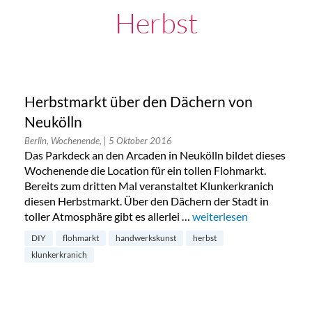
Herbst
Herbstmarkt über den Dächern von
Neukölln
Berlin, Wochenende,
| 5 Oktober 2016
Das Parkdeck an den Arcaden in Neukölln bildet dieses
Wochenende die Location für ein tollen Flohmarkt.
Bereits zum dritten Mal veranstaltet Klunkerkranich
diesen Herbstmarkt. Über den Dächern der Stadt in
toller Atmosphäre gibt es allerlei …
„Herbstmarkt über den D
weiterlesen
DIY
flohmarkt
handwerkskunst
herbst
klunkerkranich