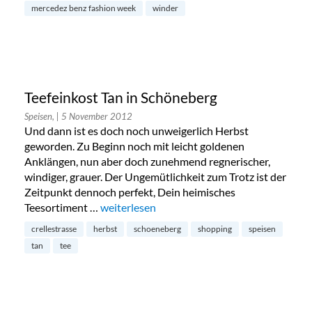
mercedez benz fashion week
winder
Teefeinkost Tan in Schöneberg
Speisen,
| 5 November 2012
Und dann ist es doch noch unweigerlich Herbst
geworden. Zu Beginn noch mit leicht goldenen
Anklängen, nun aber doch zunehmend regnerischer,
windiger, grauer. Der Ungemütlichkeit zum Trotz ist der
Zeitpunkt dennoch perfekt, Dein heimisches
Teesortiment …
„Teefeinkost Tan in Schöneberg“
weiterlesen
crellestrasse
herbst
schoeneberg
shopping
speisen
tan
tee