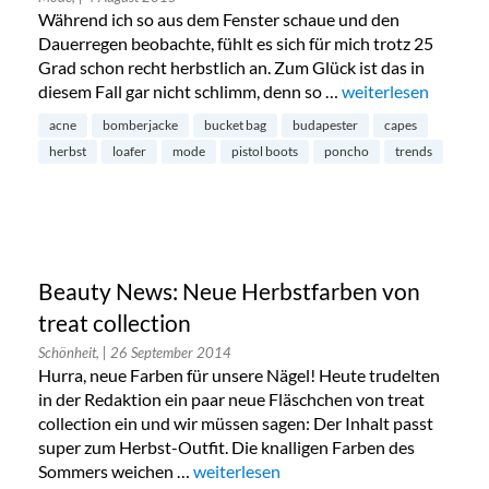
Während ich so aus dem Fenster schaue und den
Dauerregen beobachte, fühlt es sich für mich trotz 25
Grad schon recht herbstlich an. Zum Glück ist das in
diesem Fall gar nicht schlimm, denn so …
„Unsere Shopping-L
weiterlesen
acne
bomberjacke
bucket bag
budapester
capes
herbst
loafer
mode
pistol boots
poncho
trends
Beauty News: Neue Herbstfarben von
treat collection
Schönheit,
| 26 September 2014
Hurra, neue Farben für unsere Nägel! Heute trudelten
in der Redaktion ein paar neue Fläschchen von treat
collection ein und wir müssen sagen: Der Inhalt passt
super zum Herbst-Outfit. Die knalligen Farben des
Sommers weichen …
„Beauty News: Neue Herbstfarben von t
weiterlesen