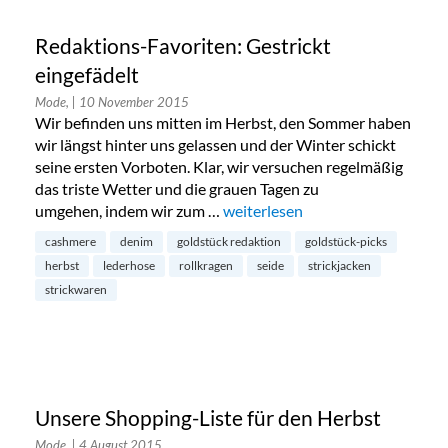
Redaktions-Favoriten: Gestrickt
eingefädelt
Mode,
| 10 November 2015
Wir befinden uns mitten im Herbst, den Sommer haben
wir längst hinter uns gelassen und der Winter schickt
seine ersten Vorboten. Klar, wir versuchen regelmäßig
das triste Wetter und die grauen Tagen zu
umgehen, indem wir zum …
„Redaktions-Favoriten: Gestrickt
weiterlesen
cashmere
denim
goldstück redaktion
goldstück-picks
herbst
lederhose
rollkragen
seide
strickjacken
strickwaren
Unsere Shopping-Liste für den Herbst
Mode,
| 4 August 2015