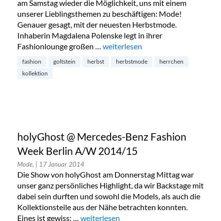
am Samstag wieder die Möglichkeit, uns mit einem
unserer Lieblingsthemen zu beschäftigen: Mode!
Genauer gesagt, mit der neuesten Herbstmode.
Inhaberin Magdalena Polenske legt in ihrer
Fashionlounge großen …
„Goltstein Fashionlounge Herbst-
weiterlesen
fashion
goltstein
herbst
herbstmode
herrchen
kollektion
holyGhost @ Mercedes-Benz Fashion
Week Berlin A/W 2014/15
Mode,
| 17 Januar 2014
Die Show von holyGhost am Donnerstag Mittag war
unser ganz persönliches Highlight, da wir Backstage mit
dabei sein durften und sowohl die Models, als auch die
Kollektionsteile aus der Nähe betrachten konnten.
Eines ist gewiss: …
„holyGhost @ Mercedes-Benz Fashion W
weiterlesen