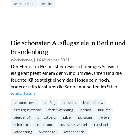
weihnachten
winter
Die schönsten Ausflugsziele in Berlin und
Brandenburg
Wochenende,
| 14 November 2011
Der Herbst in Berlin ist ein zweischneidiges Schwert-
eisig kalt pfeift einem der Wind um die Ohren und die
feuchte Kälte steigt einem das Hosenbein hoch,
andererseits lässt uns die Sonne nur selten im Stich …
„Die schönsten Ausflugsziele in Berlin und Brandenburg“
weiterlesen
alexandrowka
ausflug
aussicht
biohof ihlow
camargue pferde
ferienwohnung
herbst
kräuter
pferdehof
pfingstberg
pilze
potsdam
reiten
reiterhof
restaurant
russisches viertel
russland
wanderung
wesendahl
wochenende