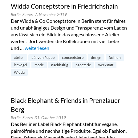
Widda Conceptstore in Friedrichshain
Berlin,
Stores,
7. November 2019
Der Widda & Co Conceptstore in Berlin steht für faires
und unabhängiges Design und Transparenz: vom Laden
aus lässt sich ein Blick in das angeschlossene Atelier
werfen. Dort werden die Kollektionen mit viel Liebe
und …
„Widda Conceptstore in Friedrichshain“
weiterlesen
atelier
bär von Pappe
conceptstore
design
fashion
icevogel
mode
nachhaltig
papeterie
werkstatt
Widda
Black Elephant & Friends in Prenzlauer
Berg
Berlin,
Stores,
31. Oktober 2019
Das Berliner Label Black Elephant steht für vegane,
palmölfreie und nachhaltige Produkte. Egal ob Fashion,
Food, Schmuck, Kosmetik oder Heimtextilien, hier