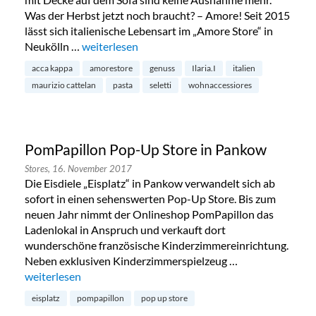
Was der Herbst jetzt noch braucht? – Amore! Seit 2015
lässt sich italienische Lebensart im „Amore Store“ in
Neukölln …
„Amore Store in Berlin-Neukölln“
weiterlesen
acca kappa
amorestore
genuss
Ilaria.I
italien
maurizio cattelan
pasta
seletti
wohnaccessiores
PomPapillon Pop-Up Store in Pankow
Stores,
16. November 2017
Die Eisdiele „Eisplatz“ in Pankow verwandelt sich ab
sofort in einen sehenswerten Pop-Up Store. Bis zum
neuen Jahr nimmt der Onlineshop PomPapillon das
Ladenlokal in Anspruch und verkauft dort
wunderschöne französische Kinderzimmereinrichtung.
Neben exklusiven Kinderzimmerspielzeug …
„PomPapillon Pop-Up Store in Pankow“
weiterlesen
eisplatz
pompapillon
pop up store