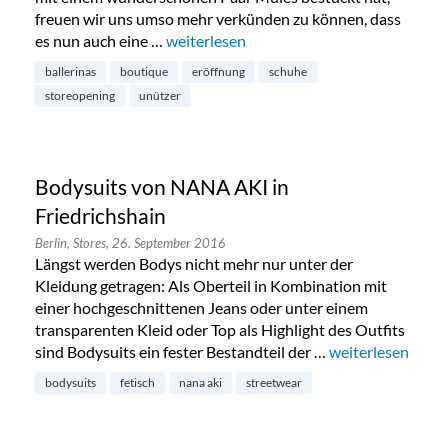
freuen wir uns umso mehr verkünden zu können, dass
es nun auch eine …
„Neue Unützer Schuhboutique für Berlin
weiterlesen
ballerinas
boutique
eröffnung
schuhe
storeopening
unützer
Bodysuits von NANA AKI in
Friedrichshain
Berlin,
Stores,
26. September 2016
Längst werden Bodys nicht mehr nur unter der
Kleidung getragen: Als Oberteil in Kombination mit
einer hochgeschnittenen Jeans oder unter einem
transparenten Kleid oder Top als Highlight des Outfits
sind Bodysuits ein fester Bestandteil der …
„Bodysuits von N
weiterlesen
bodysuits
fetisch
nana aki
streetwear