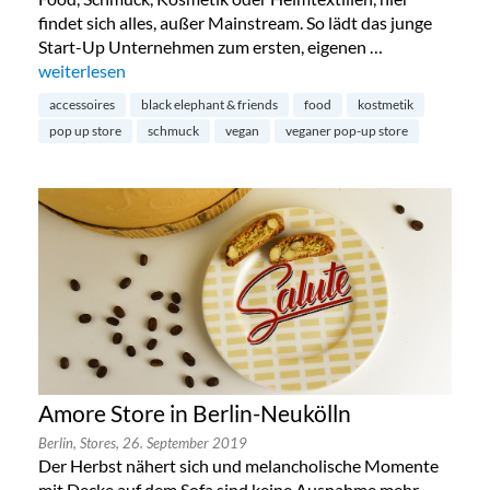
findet sich alles, außer Mainstream. So lädt das junge
Start-Up Unternehmen zum ersten, eigenen …
„Black Elephant & Friends in Prenzlauer Berg“
weiterlesen
accessoires
black elephant & friends
food
kostmetik
pop up store
schmuck
vegan
veganer pop-up store
Amore Store in Berlin-Neukölln
Berlin,
Stores,
26. September 2019
Der Herbst nähert sich und melancholische Momente
mit Decke auf dem Sofa sind keine Ausnahme mehr.