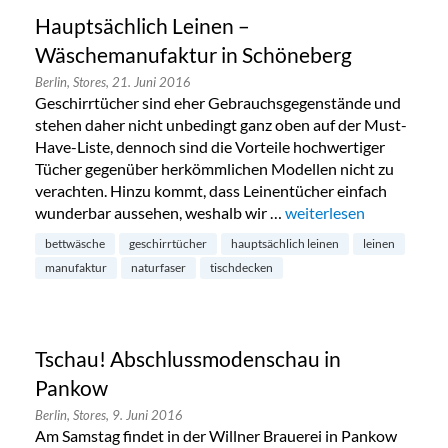
Hauptsächlich Leinen –
Wäschemanufaktur in Schöneberg
Berlin,
Stores,
21. Juni 2016
Geschirrtücher sind eher Gebrauchsgegenstände und
stehen daher nicht unbedingt ganz oben auf der Must-
Have-Liste, dennoch sind die Vorteile hochwertiger
Tücher gegenüber herkömmlichen Modellen nicht zu
verachten. Hinzu kommt, dass Leinentücher einfach
wunderbar aussehen, weshalb wir …
„Hauptsächlich Leinen
weiterlesen
bettwäsche
geschirrtücher
hauptsächlich leinen
leinen
manufaktur
naturfaser
tischdecken
Tschau! Abschlussmodenschau in
Pankow
Berlin,
Stores,
9. Juni 2016
Am Samstag findet in der Willner Brauerei in Pankow