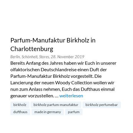
Parfum-Manufaktur Birkholz in
Charlottenburg
Berlin,
Schönheit,
Stores,
28. November 2019
Bereits Anfang des Jahres haben wir Euch in unserer
olfaktorischen Deutschlandreise einen Duft der
Parfum-Manufaktur Birkholz vorgestellt. Die
Lancierung der neuen Woody Collection wollen wir
nun zum Anlass nehmen, Euch das Dufthaus einmal
genauer vorzustellen. …
„Parfum-Manufaktur Birkholz in Ch
weiterlesen
birkholz
birkholz parfum-manufaktur
birkholz perfumebar
dufthaus
made in germany
parfum