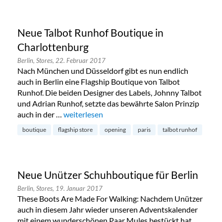
Neue Talbot Runhof Boutique in
Charlottenburg
Berlin,
Stores,
22. Februar 2017
Nach München und Düsseldorf gibt es nun endlich
auch in Berlin eine Flagship Boutique von Talbot
Runhof. Die beiden Designer des Labels, Johnny Talbot
und Adrian Runhof, setzte das bewährte Salon Prinzip
auch in der …
„Neue Talbot Runhof Boutique in Charlottenb
weiterlesen
boutique
flagship store
opening
paris
talbot runhof
Neue Unützer Schuhboutique für Berlin
Berlin,
Stores,
19. Januar 2017
These Boots Are Made For Walking: Nachdem Unützer
auch in diesem Jahr wieder unseren Adventskalender
mit einem wunderschönen Paar Mules bestückt hat,