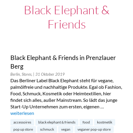
Black Elephant &
Friends
Black Elephant & Friends in Prenzlauer
Berg
Berlin, Stores,
| 31 Oktober 2019
Das Berliner Label Black Elephant steht für vegane,
palmölfreie und nachhaltige Produkte. Egal ob Fashion,
Food, Schmuck, Kosmetik oder Heimtextilien, hier
findet sich alles, außer Mainstream. So lädt das junge
Start-Up Unternehmen zum ersten, eigenen …
„Black Elephant & Friends in Prenzlauer Berg“
weiterlesen
accessoires
black elephant & friends
food
kostmetik
pop up store
schmuck
vegan
veganer pop-up store