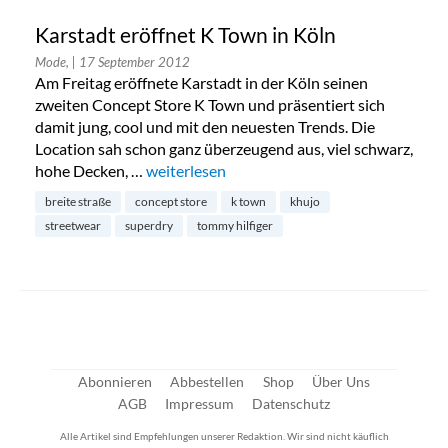
Karstadt eröffnet K Town in Köln
Mode,
| 17 September 2012
Am Freitag eröffnete Karstadt in der Köln seinen
zweiten Concept Store K Town und präsentiert sich
damit jung, cool und mit den neuesten Trends. Die
Location sah schon ganz überzeugend aus, viel schwarz,
hohe Decken, …
„Karstadt eröffnet K Town in Köln“
weiterlesen
breite straße
concept store
k town
khujo
streetwear
superdry
tommy hilfiger
Abonnieren
Abbestellen
Shop
Über Uns
AGB
Impressum
Datenschutz
Alle Artikel sind Empfehlungen unserer Redaktion. Wir sind nicht käuflich