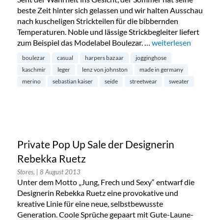
beste Zeit hinter sich gelassen und wir halten Ausschau
nach kuscheligen Strickteilen für die bibbernden
Temperaturen. Noble und lässige Strickbegleiter liefert
zum Beispiel das Modelabel Boulezar. …
„Boulezar: exklusi
weiterlesen
boulezar
casual
harpers bazaar
jogginghose
kaschmir
leger
lenz von johnston
made in germany
merino
sebastian kaiser
seide
streetwear
sweater
Private Pop Up Sale der Designerin
Rebekka Ruetz
Stores,
| 8 August 2013
Unter dem Motto „Jung, Frech und Sexy“ entwarf die
Designerin Rebekka Ruetz eine provokative und
kreative Linie für eine neue, selbstbewusste
Generation. Coole Sprüche gepaart mit Gute-Laune-