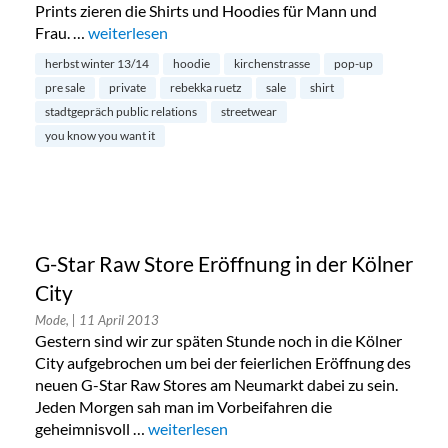
Prints zieren die Shirts und Hoodies für Mann und
Frau. …
„Private Pop Up Sale der Designerin Rebekka Ruetz“
weiterlesen
herbst winter 13/14
hoodie
kirchenstrasse
pop-up
pre sale
private
rebekka ruetz
sale
shirt
stadtgepräch public relations
streetwear
you know you want it
G-Star Raw Store Eröffnung in der Kölner
City
Mode,
| 11 April 2013
Gestern sind wir zur späten Stunde noch in die Kölner
City aufgebrochen um bei der feierlichen Eröffnung des
neuen G-Star Raw Stores am Neumarkt dabei zu sein.
Jeden Morgen sah man im Vorbeifahren die
geheimnisvoll …
„G-Star Raw Store Eröffnung in der Kölner C
weiterlesen