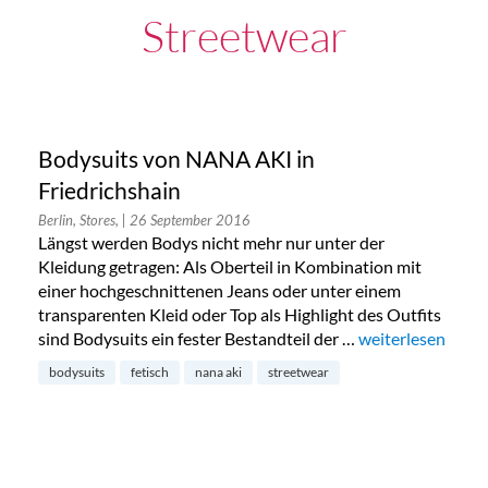
Streetwear
Bodysuits von NANA AKI in
Friedrichshain
Berlin, Stores,
| 26 September 2016
Längst werden Bodys nicht mehr nur unter der
Kleidung getragen: Als Oberteil in Kombination mit
einer hochgeschnittenen Jeans oder unter einem
transparenten Kleid oder Top als Highlight des Outfits
sind Bodysuits ein fester Bestandteil der …
„Bodysuits von N
weiterlesen
bodysuits
fetisch
nana aki
streetwear