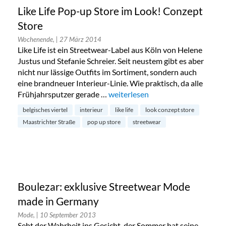
Like Life Pop-up Store im Look! Conzept
Store
Wochenende,
| 27 März 2014
Like Life ist ein Streetwear-Label aus Köln von Helene
Justus und Stefanie Schreier. Seit neustem gibt es aber
nicht nur lässige Outfits im Sortiment, sondern auch
eine brandneuer Interieur-Linie. Wie praktisch, da alle
Frühjahrsputzer gerade …
„Like Life Pop-up Store im Look! 
weiterlesen
belgisches viertel
interieur
like life
look conzept store
Maastrichter Straße
pop up store
streetwear
Boulezar: exklusive Streetwear Mode
made in Germany
Mode,
| 10 September 2013
Seht der Wahrheit ins Gesicht, der Sommer hat seine