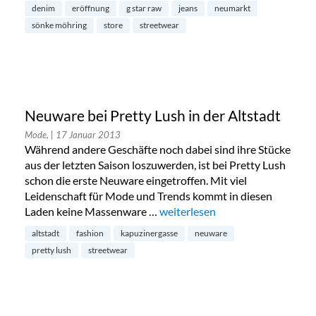
denim
eröffnung
g star raw
jeans
neumarkt
sönke möhring
store
streetwear
Neuware bei Pretty Lush in der Altstadt
Mode,
| 17 Januar 2013
Während andere Geschäfte noch dabei sind ihre Stücke
aus der letzten Saison loszuwerden, ist bei Pretty Lush
schon die erste Neuware eingetroffen. Mit viel
Leidenschaft für Mode und Trends kommt in diesen
Laden keine Massenware …
„Neuware bei Pretty Lush in der 
weiterlesen
altstadt
fashion
kapuzinergasse
neuware
pretty lush
streetwear