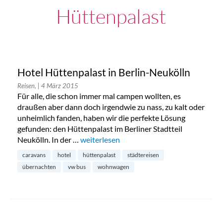
Hüttenpalast
Hotel Hüttenpalast in Berlin-Neukölln
Reisen,
| 4 März 2015
Für alle, die schon immer mal campen wollten, es
draußen aber dann doch irgendwie zu nass, zu kalt oder
unheimlich fanden, haben wir die perfekte Lösung
gefunden: den Hüttenpalast im Berliner Stadtteil
Neukölln. In der …
„Hotel Hüttenpalast in Berlin-Neukölln“
weiterlesen
caravans
hotel
hüttenpalast
städtereisen
übernachten
vw bus
wohnwagen