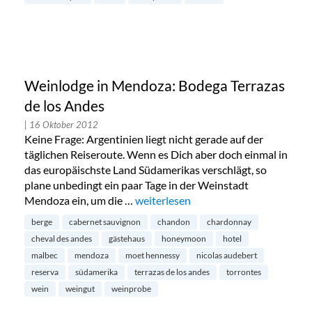
Weinlodge in Mendoza: Bodega Terrazas
de los Andes
| 16 Oktober 2012
Keine Frage: Argentinien liegt nicht gerade auf der
täglichen Reiseroute. Wenn es Dich aber doch einmal in
das europäischste Land Südamerikas verschlägt, so
plane unbedingt ein paar Tage in der Weinstadt
Mendoza ein, um die …
„Weinlodge in Mendoza: Bodega Terr
weiterlesen
berge
cabernet sauvignon
chandon
chardonnay
cheval des andes
gästehaus
honeymoon
hotel
malbec
mendoza
moet hennessy
nicolas audebert
reserva
südamerika
terrazas de los andes
torrontes
wein
weingut
weinprobe