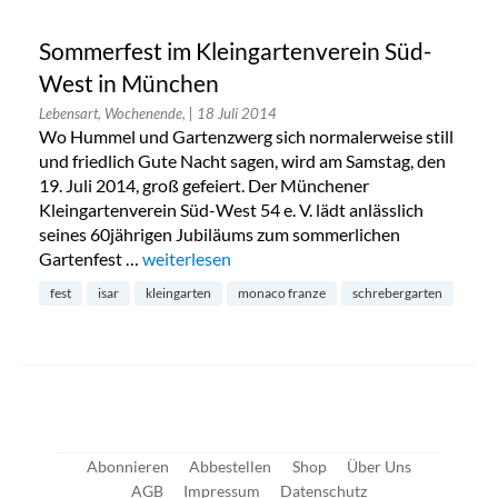
Sommerfest im Kleingartenverein Süd-
West in München
Lebensart, Wochenende,
| 18 Juli 2014
Wo Hummel und Gartenzwerg sich normalerweise still
und friedlich Gute Nacht sagen, wird am Samstag, den
19. Juli 2014, groß gefeiert. Der Münchener
Kleingartenverein Süd-West 54 e. V. lädt anlässlich
seines 60jährigen Jubiläums zum sommerlichen
Gartenfest …
„Sommerfest im Kleingartenverein Süd-West 
weiterlesen
fest
isar
kleingarten
monaco franze
schrebergarten
Abonnieren
Abbestellen
Shop
Über Uns
AGB
Impressum
Datenschutz