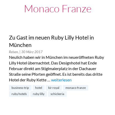
Monaco Franze
Zu Gast im neuen Ruby Lilly Hotel in
München
Reisen,
| 30 März 2017
Neulich haben wir in München im neueröffneten Ruby
Lilly Hotel übernachtet. Das Designhotel hat Ende
Februar direkt am Stiglmaierplatz in der Dachauer
Straße seine Pforten geöffnet. Es ist bereits das dritte
Hotel der Ruby Kette …
„Zu Gast im neuen Ruby Lilly Hotel
weiterlesen
business-trip
hotel
kir royal
monaco franze
ruby hotels
ruby lilly
schickeria