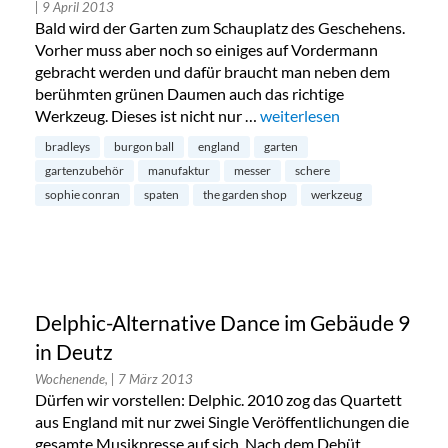
| 9 April 2013
Bald wird der Garten zum Schauplatz des Geschehens.
Vorher muss aber noch so einiges auf Vordermann
gebracht werden und dafür braucht man neben dem
berühmten grünen Daumen auch das richtige
Werkzeug. Dieses ist nicht nur …
„The Garden Shop: Gartenw
weiterlesen
bradleys
burgon ball
england
garten
gartenzubehör
manufaktur
messer
schere
sophie conran
spaten
the garden shop
werkzeug
Delphic-Alternative Dance im Gebäude 9
in Deutz
Wochenende,
| 7 März 2013
Dürfen wir vorstellen: Delphic. 2010 zog das Quartett
aus England mit nur zwei Single Veröffentlichungen die
gesamte Musikpresse auf sich. Nach dem Debüt