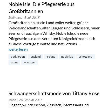
Noble Isle: Die Pflegeserie aus
Großbritannien
Schönheit,
| 8 Juli 2015
Großbritannien ist ein Land voller weiter, grüner
Weidelandschaften, alten Burgen und Schlössern, rauer
Seen und rauchigem Whisky. Noble Isle, die neue
Pflegeserie aus dem vereinten Königreich macht sich
all diese Vorzüge zunutze und hat Lotions …
„Noble Isle: Die Pflegeserie aus Großbritannien“
weiterlesen
bodylotion
england
ireland
noble isle
schottland
wales
waschgel
Schwangerschaftsmode von Tiffany Rose
Mode,
| 26 Februar 2014
Elegant, wunderschön, klassisch, interessant und