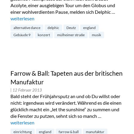
Acolyte, einer ausgiebigen Tour um den Globus und
einer wohlverdienten Pause, melden sich Delphic …
„Delphic-Alternative Dance im Gebäude 9 in Deutz“
weiterlesen
alternative dance
delphic
Deutz
england
Gebäude 9
konzert
mülheimer straße
musik
Farrow & Ball: Tapeten aus der britischen
Manufaktur
| 12 Februar 2013
Bald steht der Frühjahrsputz an und ob Du willst oder
nicht: irgendwas wird verändert. Während es die einen
glücklich macht ein „let the sunshine“ zu summen und
die Fenster zu putzen, sehnt sich so manch …
„Farrow & Ball: Tapeten aus der britischen Manufaktur“
weiterlesen
einrichtung
england
farrow & ball
manufaktur