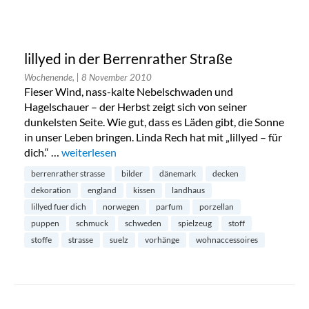
lillyed in der Berrenrather Straße
Wochenende,
| 8 November 2010
Fieser Wind, nass-kalte Nebelschwaden und
Hagelschauer – der Herbst zeigt sich von seiner
dunkelsten Seite. Wie gut, dass es Läden gibt, die Sonne
in unser Leben bringen. Linda Rech hat mit „lillyed – für
dich.“ …
„lillyed in der Berrenrather Straße“
weiterlesen
berrenrather strasse
bilder
dänemark
decken
dekoration
england
kissen
landhaus
lillyed fuer dich
norwegen
parfum
porzellan
puppen
schmuck
schweden
spielzeug
stoff
stoffe
strasse
suelz
vorhänge
wohnaccessoires