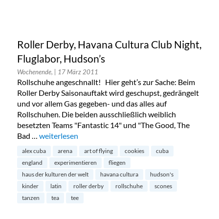
Roller Derby, Havana Cultura Club Night,
Fluglabor, Hudson’s
Wochenende,
| 17 März 2011
Rollschuhe angeschnallt! Hier geht’s zur Sache: Beim
Roller Derby Saisonauftakt wird geschupst, gedrängelt
und vor allem Gas gegeben- und das alles auf
Rollschuhen. Die beiden ausschließlich weiblich
besetzten Teams "Fantastic 14" und "The Good, The
Bad …
„Roller Derby, Havana Cultura Club Night, Fluglabor,
weiterlesen
alex cuba
arena
art of flying
cookies
cuba
england
experimentieren
fliegen
haus der kulturen der welt
havana cultura
hudson's
kinder
latin
roller derby
rollschuhe
scones
tanzen
tea
tee