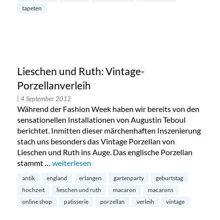
tapeten
Lieschen und Ruth: Vintage-
Porzellanverleih
| 4 September 2012
Während der Fashion Week haben wir bereits von den
sensationellen Installationen von Augustin Teboul
berichtet. Inmitten dieser märchenhaften Inszenierung
stach uns besonders das Vintage Porzellan von
Lieschen und Ruth ins Auge. Das englische Porzellan
stammt …
„Lieschen und Ruth: Vintage-Porzellanverleih“
weiterlesen
antik
england
erlangen
gartenparty
geburtstag
hochzeit
lieschen und ruth
macaron
macarons
online shop
patisserie
porzellan
verleih
vintage