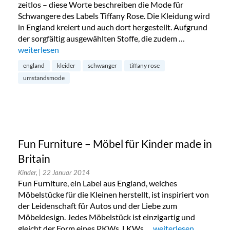
zeitlos – diese Worte beschreiben die Mode für
Schwangere des Labels Tiffany Rose. Die Kleidung wird
in England kreiert und auch dort hergestellt. Aufgrund
der sorgfältig ausgewählten Stoffe, die zudem …
„Schwangerschaftsmode von Tiffany Rose“
weiterlesen
england
kleider
schwanger
tiffany rose
umstandsmode
Fun Furniture – Möbel für Kinder made in
Britain
Kinder,
| 22 Januar 2014
Fun Furniture, ein Label aus England, welches
Möbelstücke für die Kleinen herstellt, ist inspiriert von
der Leidenschaft für Autos und der Liebe zum
Möbeldesign. Jedes Möbelstück ist einzigartig und
gleicht der Form eines PKWs, LKWs …
„Fun Furniture – Möbe
weiterlesen