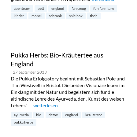
abenteuer
bett
england
fahrzeug
fun furniture
kinder
möbel
schrank
spielbox
tisch
Pukka Herbs: Bio-Kräutertee aus
England
| 27 September 2013
Die Pukka Erfolgsstory beginnt mit Sebastian Pole und
Tim Westwell in Bristol. Die beiden Visionäre leben im
Einklang mit der Natur und begeistern sich für die
altindische Lehre des Ayurveda, der „Kunst des weisen
Lebens“. …
„Pukka Herbs: Bio-Kräutertee aus England“
weiterlesen
ayurveda
bio
detox
england
kräutertee
pukka herbs