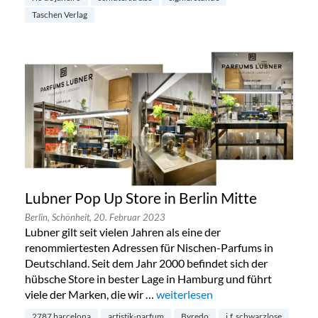
Taschen Verlag
Lubner Pop Up Store in Berlin Mitte
Berlin,
Schönheit,
20. Februar 2023
Lubner gilt seit vielen Jahren als eine der
renommiertesten Adressen für Nischen-Parfums in
Deutschland. Seit dem Jahr 2000 befindet sich der
hübsche Store in bester Lage in Hamburg und führt
viele der Marken, die wir …
„Lubner Pop Up Store in Berlin M
weiterlesen
2787 barcelona
artistik-parfum
Byredo
j.f. schwarzlose