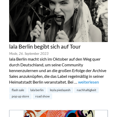
lala Berlin begibt sich auf Tour
Mode,
26. September 2023
lala Berlin macht sich im Oktober auf den Weg quer
durch Deutschland, um seine Community
kennenzulernen und an die großen Erfolge der Archive
Sales anzuknüpfen, die das Label regelmäßig in seiner
Heimatstadt Berlin veranstaltet. Bei …
„lala Berlin begibt sic
weiterlesen
flash sale
lala berlin
leyla piedayesh
nachhaltigkeit
pop up store
road show