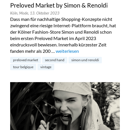
Preloved Market by Simon & Renoldi
Köln,
Mode,
13. Oktober 2023
Dass man für nachhaltige Shopping-Konzepte nicht
zwingend eine riesige Internet-Plattform braucht, hat
der Kölner Fashion-Store Simon und Renoldi schon
beim ersten Preloved Market im April 2023
eindrucksvoll bewiesen. Innerhalb kürzester Zeit
fanden mehr als 200 …
„Preloved Market by Simon & Renold
weiterlesen
preloved market
second hand
simon und renoldi
tour belgique
vintage