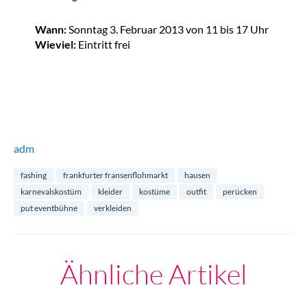
Wann:
Sonntag 3. Februar 2013 von 11 bis 17 Uhr
Wieviel:
Eintritt frei
adm
fashing
frankfurter fransenflohmarkt
hausen
karnevalskostüm
kleider
kostüme
outfit
perücken
put eventbühne
verkleiden
Ähnliche Artikel