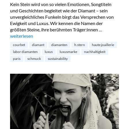
Kein Stein wird von so vielen Emotionen, Songtiteln
und Geschichten begleitet wie der Diamant – sein
unvergleichliches Funkeln birgt das Versprechen von
Ewigkeit und Luxus. Wir kennen die Namen der
größten Steine, ihre berühmten Träger:innen …
„Diamanten aus dem Labor – die Zukunft?“
weiterlesen
courbet
diamant
diamanten
h.stern
haute joaillerie
labor diamanten
luxus
luxusmarke
nachhaltigkeit
paris
schmuck
sustainability