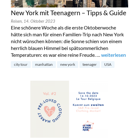
New York mit Teenagern – Tipps & Guide
Reisen,
14. Oktober 2023
Eine schönere Woche als die erste Oktoberwoche
hätte sich man für einen Familien-Trip nach New York
nicht wünschen können: die Sonne schien von einem
herrlich blauen Himmel bei spätsommerlichen
Temperaturen: es war eine reine Freude. …
„New York mit Te
weiterlesen
city tour
manhattan
new york
teenager
USA