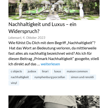
Nachhaltigkeit und Luxus – ein
Widerspruch?
Lebensart,
4. Oktober 2023
Wie fühlst Du Dich mit dem Begriff „Nachhaltigkeit“?
Hat das Wort an Bedeutung verloren, da mittlerweile
fast alles als nachhaltig bezeichnet wird? Als ich für
diesen Beitrag „Primark Nachhaltigkeit“ googelte, stieß
ich direkt auf das …
„Nachhaltigkeit und Luxus – ein Widers
weiterlesen
c objects
jusbox
linari
luxus
maison common
nachhaltigkeit
nymphenburg porzellan
simon und renoldi
vinyl