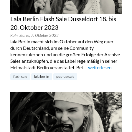
Lala Berlin Flash Sale Düsseldorf 18. bis
20. Oktober 2023
Köln,
Stores,
7. Oktober 2023
lala Berlin macht sich im Oktober auf den Weg quer
durch Deutschland, um seine Community
kennenzulernen und an die großen Erfolge der Archive
Sales anzuknüpfen, die das Label regelmäßig in seiner
Heimatstadt Berlin veranstaltet. Bei …
„Lala Berlin Flash Sal
weiterlesen
flash sale
lala berlin
pop-up sale