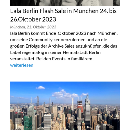
Lala Berlin Flash Sale in München 24. bis
26.Oktober 2023
München,
21. Oktober 2023
lala Berlin kommt Ende Oktober 2023 nach München,
um seine Community kennenzulernen und an die
großen Erfolge der Archive Sales anzuknüpfen, die das
Label regelmäßig in seiner Heimatstadt Berlin
veranstaltet. Bei den Events in familiärem …
„Lala Berlin Flash Sale in München 24. bis 26.Oktober 2023“
weiterlesen