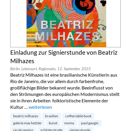
Einladung zur Signierstunde von Beatriz
Milhazes
Berlin,
Lebensart,
Regionales,
12. September 2023
Beatriz Milhazes ist eine brasilianische Künstlerin aus
Rio de Janeiro, die vor allem durch farbenfrohe,
großflächige Bilder bekannt wurde. Beeinflusst von
den Strömungen des europäischen Modernismus stellt
sie in ihren Arbeiten folkloristische Elemente der
Kultur …
„Einladung zur Signierstunde von Beatriz Milhazes“
weiterlesen
beatriz milhazes
brasilien
coffee table book
galerie max hetzler
kunst
moma
paul gaugin
rio de janeiro
schlüterstraße
signierstunde