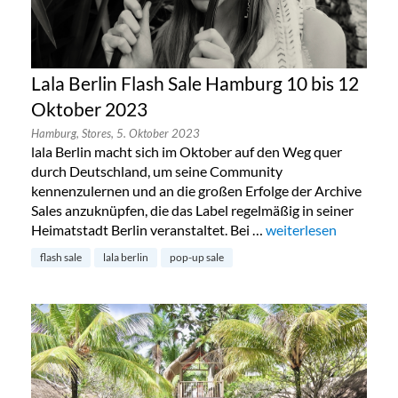
Lala Berlin Flash Sale Hamburg 10 bis 12
Oktober 2023
Hamburg,
Stores,
5. Oktober 2023
lala Berlin macht sich im Oktober auf den Weg quer
durch Deutschland, um seine Community
kennenzulernen und an die großen Erfolge der Archive
Sales anzuknüpfen, die das Label regelmäßig in seiner
Heimatstadt Berlin veranstaltet. Bei …
„Lala Berlin Flash Sa
weiterlesen
flash sale
lala berlin
pop-up sale