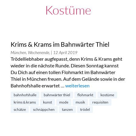
Kostüme
Krims & Krams im Bahnwärter Thiel
München, Wochenende,
| 12 April 2019
Trödelliebhaber augfepasst, denn Krims & Krams geht
wieder in die nächste Runde. Diesen Sonntag kannst
Du Dich auf einen tollen Flohmarkt im Bahnwärter
Thiel in München freuen. Auf dem Gelände sowie in der
Bahnhofshalle erwartet …
„Krims & Krams im Bahnwärter Th
weiterlesen
bahnhofshalle
bahnwärter thiel
flohmarkt
kostüme
krims & krams
kunst
mode
musik
requisiten
schätze
schnäppchen
tanzen
trödel