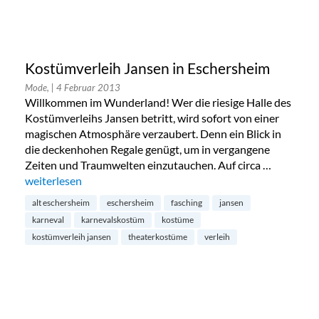
Kostümverleih Jansen in Eschersheim
Mode,
| 4 Februar 2013
Willkommen im Wunderland! Wer die riesige Halle des
Kostümverleihs Jansen betritt, wird sofort von einer
magischen Atmosphäre verzaubert. Denn ein Blick in
die deckenhohen Regale genügt, um in vergangene
Zeiten und Traumwelten einzutauchen. Auf circa …
„Kostümverleih Jansen in Eschersheim“
weiterlesen
alt eschersheim
eschersheim
fasching
jansen
karneval
karnevalskostüm
kostüme
kostümverleih jansen
theaterkostüme
verleih