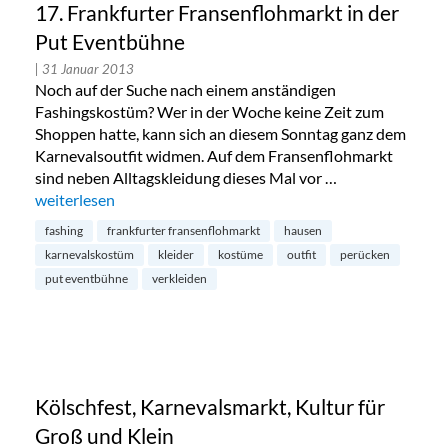
17. Frankfurter Fransenflohmarkt in der
Put Eventbühne
| 31 Januar 2013
Noch auf der Suche nach einem anständigen
Fashingskostüm? Wer in der Woche keine Zeit zum
Shoppen hatte, kann sich an diesem Sonntag ganz dem
Karnevalsoutfit widmen. Auf dem Fransenflohmarkt
sind neben Alltagskleidung dieses Mal vor …
„17. Frankfurter Fransenflohmarkt in der Put Eventbühne“
weiterlesen
fashing
frankfurter fransenflohmarkt
hausen
karnevalskostüm
kleider
kostüme
outfit
perücken
put eventbühne
verkleiden
Kölschfest, Karnevalsmarkt, Kultur für
Groß und Klein