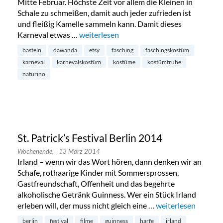
Mitte Februar. Höchste Zeit vor allem die Kleinen in
Schale zu schmeißen, damit auch jeder zufrieden ist
und fleißig Kamelle sammeln kann. Damit dieses
Karneval etwas …
„Schöne Kinder-Karnevalskostüme“
weiterlesen
basteln
dawanda
etsy
fasching
faschingskostüm
karneval
karnevalskostüm
kostüme
kostümtruhe
naturino
St. Patrick’s Festival Berlin 2014
Wochenende,
| 13 März 2014
Irland – wenn wir das Wort hören, dann denken wir an
Schafe, rothaarige Kinder mit Sommersprossen,
Gastfreundschaft, Offenheit und das begehrte
alkoholische Getränk Guinness. Wer ein Stück Irland
erleben will, der muss nicht gleich eine …
„St. Patrick’s Festiv
weiterlesen
berlin
festival
filme
guinness
harfe
irland