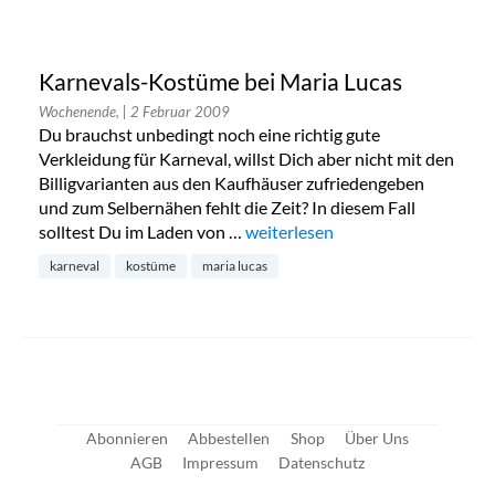
Karnevals-Kostüme bei Maria Lucas
Wochenende,
| 2 Februar 2009
Du brauchst unbedingt noch eine richtig gute
Verkleidung für Karneval, willst Dich aber nicht mit den
Billigvarianten aus den Kaufhäuser zufriedengeben
und zum Selbernähen fehlt die Zeit? In diesem Fall
solltest Du im Laden von …
„Karnevals-Kostüme bei Maria L
weiterlesen
karneval
kostüme
maria lucas
Abonnieren
Abbestellen
Shop
Über Uns
AGB
Impressum
Datenschutz