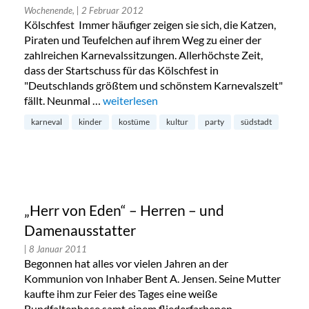
Wochenende,
| 2 Februar 2012
Kölschfest Immer häufiger zeigen sie sich, die Katzen,
Piraten und Teufelchen auf ihrem Weg zu einer der
zahlreichen Karnevalssitzungen. Allerhöchste Zeit,
dass der Startschuss für das Kölschfest in
"Deutschlands größtem und schönstem Karnevalszelt"
fällt. Neunmal …
„Kölschfest, Karnevalsmarkt, Kultur für Gr
weiterlesen
karneval
kinder
kostüme
kultur
party
südstadt
„Herr von Eden“ – Herren – und
Damenausstatter
| 8 Januar 2011
Begonnen hat alles vor vielen Jahren an der
Kommunion von Inhaber Bent A. Jensen. Seine Mutter
kaufte ihm zur Feier des Tages eine weiße
Bundfaltenhose samt einem fliederfarbenen