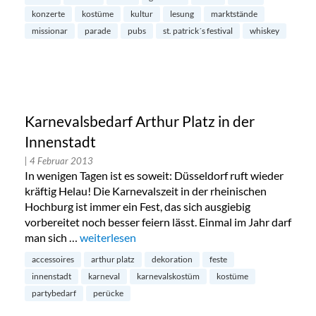
konzerte
kostüme
kultur
lesung
marktstände
missionar
parade
pubs
st. patrick´s festival
whiskey
Karnevalsbedarf Arthur Platz in der
Innenstadt
| 4 Februar 2013
In wenigen Tagen ist es soweit: Düsseldorf ruft wieder
kräftig Helau! Die Karnevalszeit in der rheinischen
Hochburg ist immer ein Fest, das sich ausgiebig
vorbereitet noch besser feiern lässt. Einmal im Jahr darf
man sich …
„Karnevalsbedarf Arthur Platz in der Innenstadt“
weiterlesen
accessoires
arthur platz
dekoration
feste
innenstadt
karneval
karnevalskostüm
kostüme
partybedarf
perücke