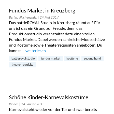
Fundus Market in Kreuzberg
Berlin, Wochenende,
| 24 Mai 2017
Das battleROYAL Studio in Kreuzberg räumt auf. Für
uns ist das ein Grund zur Freude, denn das
Produktionsstudio veranstaltet dazu einen tollen
Fundus Market. Dabei werden zahlreiche Modeschätze
und Kostüme sowie Theaterrequisiten angeboten. Du
kannst …
„Fundus Market in Kreuzberg“
weiterlesen
battleroyal studio
fundus market
kostüme
second hand
theater requisite
Schöne Kinder-Karnevalskostüme
Kinder,
| 14 Januar 2015
Karneval steht wieder vor der Tür und zwar bereits