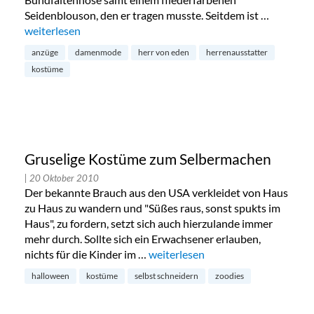
Seidenblouson, den er tragen musste. Seitdem ist …
„„Herr von Eden“ – Herren – und Damenausstatter“
weiterlesen
anzüge
damenmode
herr von eden
herrenausstatter
kostüme
Gruselige Kostüme zum Selbermachen
| 20 Oktober 2010
Der bekannte Brauch aus den USA verkleidet von Haus
zu Haus zu wandern und "Süßes raus, sonst spukts im
Haus", zu fordern, setzt sich auch hierzulande immer
mehr durch. Sollte sich ein Erwachsener erlauben,
nichts für die Kinder im …
„Gruselige Kostüme zum Selberm
weiterlesen
halloween
kostüme
selbst schneidern
zoodies