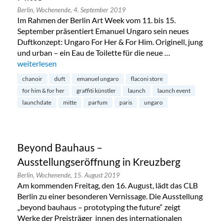
Berlin,
Wochenende,
4. September 2019
Im Rahmen der Berlin Art Week vom 11. bis 15.
September präsentiert Emanuel Ungaro sein neues
Duftkonzept: Ungaro For Her & For Him. Originell, jung
und urban – ein Eau de Toilette für die neue …
„Duftlancierung von Emanuel Ungaro in Mitte“
weiterlesen
chanoir
duft
emanuel ungaro
flaconi store
for him & for her
graffiti künstler
launch
launch event
launchdate
mitte
parfum
paris
ungaro
Beyond Bauhaus –
Ausstellungseröffnung in Kreuzberg
Berlin,
Wochenende,
15. August 2019
Am kommenden Freitag, den 16. August, lädt das CLB
Berlin zu einer besonderen Vernissage. Die Ausstellung
„beyond bauhaus – prototyping the future“ zeigt
Werke der Preisträger_innen des internationalen