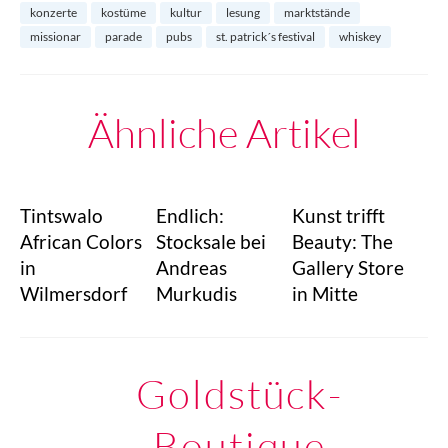
konzerte
kostüme
kultur
lesung
marktstände
missionar
parade
pubs
st. patrick´s festival
whiskey
Ähnliche Artikel
Tintswalo
Endlich:
Kunst trifft
African Colors
Stocksale bei
Beauty: The
in
Andreas
Gallery Store
Wilmersdorf
Murkudis
in Mitte
Goldstück-
Boutique