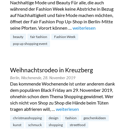
Nachhaltige Mode und Beauty Für alle, die auch
während der Fashion Week keine Abstriche in Bezug
auf Nachhaltigkeit und faire Mode machen möchten,
öffnet der Fair Fashion Pop Up-Shop in Berlin-Mitte
seine Pforten. Vorort können …
„Fair Fashion Pop Up-Shop i
weiterlesen
beauty
fair fashion
Fashion Week
pop up shopping event
Weihnachtsrodeo in Kreuzberg
Berlin,
Wochenende,
28. November 2019
Das kommende Wochenende ist unter anderem dank
dem populären Black Friday am 29. November 2019,
ohnehin schon dem Thema Shopping gewidmet. Wer
sich nicht von Shop zu Shop die Hände beim Tüten
tragen abfrieren will, …
„Weihnachtsrodeo in Kreuzberg“
weiterlesen
christmasshopping
design
fashion
geschenkideen
kunst
schmuck
shopping
streetfood