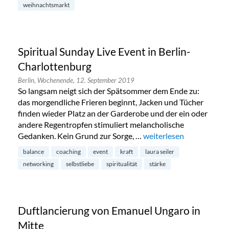
weihnachtsmarkt
Spiritual Sunday Live Event in Berlin-
Charlottenburg
Berlin,
Wochenende,
12. September 2019
So langsam neigt sich der Spätsommer dem Ende zu:
das morgendliche Frieren beginnt, Jacken und Tücher
finden wieder Platz an der Garderobe und der ein oder
andere Regentropfen stimuliert melancholische
Gedanken. Kein Grund zur Sorge, …
„Spiritual Sunday Live E
weiterlesen
balance
coaching
event
kraft
laura seiler
networking
selbstliebe
spiritualität
stärke
Duftlancierung von Emanuel Ungaro in
Mitte