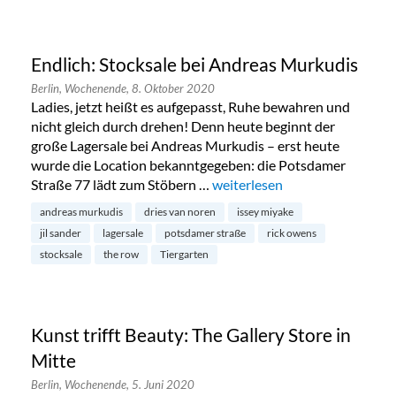
Endlich: Stocksale bei Andreas Murkudis
Berlin,
Wochenende,
8. Oktober 2020
Ladies, jetzt heißt es aufgepasst, Ruhe bewahren und
nicht gleich durch drehen! Denn heute beginnt der
große Lagersale bei Andreas Murkudis – erst heute
wurde die Location bekanntgegeben: die Potsdamer
Straße 77 lädt zum Stöbern …
„Endlich: Stocksale bei Andre
weiterlesen
andreas murkudis
dries van noren
issey miyake
jil sander
lagersale
potsdamer straße
rick owens
stocksale
the row
Tiergarten
Kunst trifft Beauty: The Gallery Store in
Mitte
Berlin,
Wochenende,
5. Juni 2020