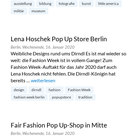
ausstellung
bildung
fotografie
kunst
little america
militär
museum
Lena Hoschek Pop Up Store Berlin
Berlin,
Wochenende,
16. Januar 2020
Weibliche Designs rund ums Dirndl Es ist mal wieder so
weit: die Fashion Week ist in vollem Gange! Zum
Fashion Week-Auftakt für das Jahr 2020 darf auch
Lena Hoschek nicht fehlen. Die Dirndl-Königin hat
bereits …
„Lena Hoschek Pop Up Store Berlin“
weiterlesen
design
dirndl
fashion
Fashion Week
fashion week berlin
popupstore
tradition
Fair Fashion Pop Up-Shop in Mitte
Berlin,
Wochenende,
16. Januar 2020