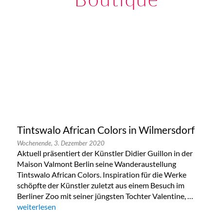
Tintswalo African Colors in Wilmersdorf
Wochenende,
3. Dezember 2020
Aktuell präsentiert der Künstler Didier Guillon in der
Maison Valmont Berlin seine Wanderaustellung
Tintswalo African Colors. Inspiration für die Werke
schöpfte der Künstler zuletzt aus einem Besuch im
Berliner Zoo mit seiner jüngsten Tochter Valentine, …
„Tintswalo African Colors in Wilmersdorf“
weiterlesen