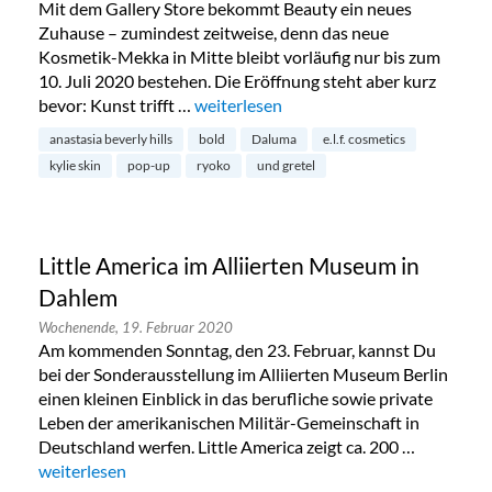
Mit dem Gallery Store bekommt Beauty ein neues
Zuhause – zumindest zeitweise, denn das neue
Kosmetik-Mekka in Mitte bleibt vorläufig nur bis zum
10. Juli 2020 bestehen. Die Eröffnung steht aber kurz
bevor: Kunst trifft …
„Kunst trifft Beauty: The Gallery Store 
weiterlesen
anastasia beverly hills
bold
Daluma
e.l.f. cosmetics
kylie skin
pop-up
ryoko
und gretel
Little America im Alliierten Museum in
Dahlem
Wochenende,
19. Februar 2020
Am kommenden Sonntag, den 23. Februar, kannst Du
bei der Sonderausstellung im Alliierten Museum Berlin
einen kleinen Einblick in das berufliche sowie private
Leben der amerikanischen Militär-Gemeinschaft in
Deutschland werfen. Little America zeigt ca. 200 …
„Little America im Alliierten Museum in Dahlem“
weiterlesen