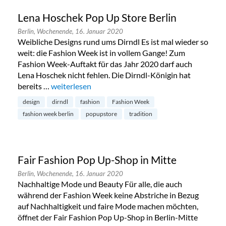
Lena Hoschek Pop Up Store Berlin
Berlin,
Wochenende,
16. Januar 2020
Weibliche Designs rund ums Dirndl Es ist mal wieder so
weit: die Fashion Week ist in vollem Gange! Zum
Fashion Week-Auftakt für das Jahr 2020 darf auch
Lena Hoschek nicht fehlen. Die Dirndl-Königin hat
bereits …
„Lena Hoschek Pop Up Store Berlin“
weiterlesen
design
dirndl
fashion
Fashion Week
fashion week berlin
popupstore
tradition
Fair Fashion Pop Up-Shop in Mitte
Berlin,
Wochenende,
16. Januar 2020
Nachhaltige Mode und Beauty Für alle, die auch
während der Fashion Week keine Abstriche in Bezug
auf Nachhaltigkeit und faire Mode machen möchten,
öffnet der Fair Fashion Pop Up-Shop in Berlin-Mitte