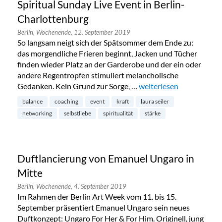
Spiritual Sunday Live Event in Berlin-
Charlottenburg
Berlin,
Wochenende,
12. September 2019
So langsam neigt sich der Spätsommer dem Ende zu:
das morgendliche Frieren beginnt, Jacken und Tücher
finden wieder Platz an der Garderobe und der ein oder
andere Regentropfen stimuliert melancholische
Gedanken. Kein Grund zur Sorge, …
„Spiritual Sunday Live E
weiterlesen
balance
coaching
event
kraft
laura seiler
networking
selbstliebe
spiritualität
stärke
Duftlancierung von Emanuel Ungaro in
Mitte
Berlin,
Wochenende,
4. September 2019
Im Rahmen der Berlin Art Week vom 11. bis 15.
September präsentiert Emanuel Ungaro sein neues
Duftkonzept: Ungaro For Her & For Him. Originell, jung