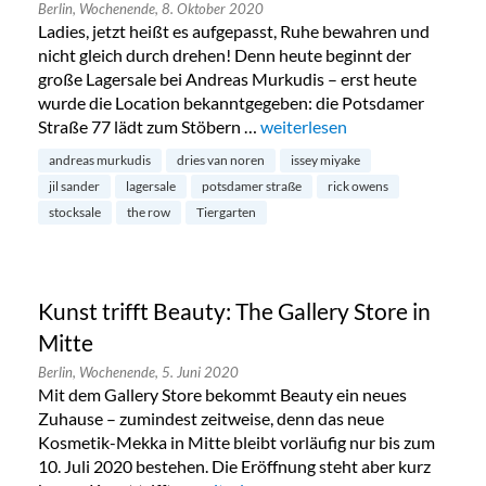
Berlin,
Wochenende,
8. Oktober 2020
Ladies, jetzt heißt es aufgepasst, Ruhe bewahren und
nicht gleich durch drehen! Denn heute beginnt der
große Lagersale bei Andreas Murkudis – erst heute
wurde die Location bekanntgegeben: die Potsdamer
Straße 77 lädt zum Stöbern …
„Endlich: Stocksale bei Andre
weiterlesen
andreas murkudis
dries van noren
issey miyake
jil sander
lagersale
potsdamer straße
rick owens
stocksale
the row
Tiergarten
Kunst trifft Beauty: The Gallery Store in
Mitte
Berlin,
Wochenende,
5. Juni 2020
Mit dem Gallery Store bekommt Beauty ein neues
Zuhause – zumindest zeitweise, denn das neue
Kosmetik-Mekka in Mitte bleibt vorläufig nur bis zum
10. Juli 2020 bestehen. Die Eröffnung steht aber kurz