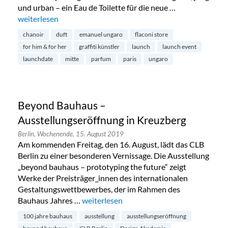
und urban – ein Eau de Toilette für die neue …
„Duftlancierung von Emanuel Ungaro in Mitte“
weiterlesen
chanoir
duft
emanuel ungaro
flaconi store
for him & for her
graffiti künstler
launch
launch event
launchdate
mitte
parfum
paris
ungaro
Beyond Bauhaus –
Ausstellungseröffnung in Kreuzberg
Berlin,
Wochenende,
15. August 2019
Am kommenden Freitag, den 16. August, lädt das CLB
Berlin zu einer besonderen Vernissage. Die Ausstellung
„beyond bauhaus – prototyping the future“ zeigt
Werke der Preisträger_innen des internationalen
Gestaltungswettbewerbes, der im Rahmen des
Bauhaus Jahres …
„Beyond Bauhaus – Ausstellungseröffnun
weiterlesen
100 jahre bauhaus
ausstellung
ausstellungseröffnung