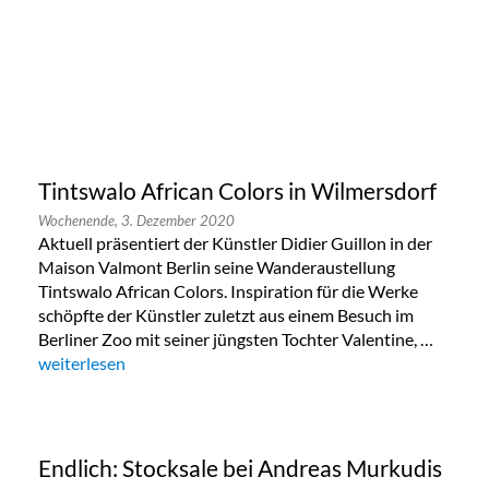
Tintswalo African Colors in Wilmersdorf
Wochenende,
3. Dezember 2020
Aktuell präsentiert der Künstler Didier Guillon in der
Maison Valmont Berlin seine Wanderaustellung
Tintswalo African Colors. Inspiration für die Werke
schöpfte der Künstler zuletzt aus einem Besuch im
Berliner Zoo mit seiner jüngsten Tochter Valentine, …
„Tintswalo African Colors in Wilmersdorf“
weiterlesen
Endlich: Stocksale bei Andreas Murkudis