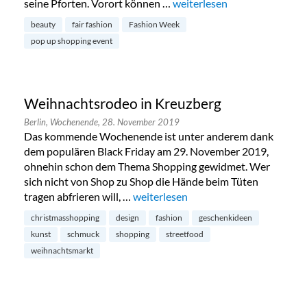
seine Pforten. Vorort können …
„Fair Fashion Pop Up-Shop i
weiterlesen
beauty
fair fashion
Fashion Week
pop up shopping event
Weihnachtsrodeo in Kreuzberg
Berlin,
Wochenende,
28. November 2019
Das kommende Wochenende ist unter anderem dank
dem populären Black Friday am 29. November 2019,
ohnehin schon dem Thema Shopping gewidmet. Wer
sich nicht von Shop zu Shop die Hände beim Tüten
tragen abfrieren will, …
„Weihnachtsrodeo in Kreuzberg“
weiterlesen
christmasshopping
design
fashion
geschenkideen
kunst
schmuck
shopping
streetfood
weihnachtsmarkt