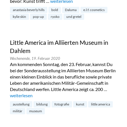
bevor: Kunst trifft …
„Kunst trifft Beauty: The Gallery Store 
weiterlesen
anastasia beverly hills
bold
Daluma
e.l.f. cosmetics
kylie skin
pop-up
ryoko
und gretel
Little America im Alliierten Museum in
Dahlem
Wochenende,
19. Februar 2020
Am kommenden Sonntag, den 23. Februar, kannst Du
bei der Sonderausstellung im Alliierten Museum Berlin
einen kleinen Einblick in das berufliche sowie private
Leben der amerikanischen Militär-Gemeinschaft in
Deutschland werfen. Little America zeigt ca. 200 …
„Little America im Alliierten Museum in Dahlem“
weiterlesen
ausstellung
bildung
fotografie
kunst
little america
militär
museum