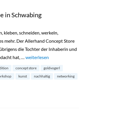
e in Schwabing
n, kleben, schneiden, werkeln,
ges mehr. Der Allerhand Concept Store
brigens die Tochter der Inhaberin und
edacht hat, …
„Allerhand Concept Store in Schwabing“
weiterlesen
dition
concept store
goldvogerl
orkshop
kunst
nachhaltig
networking