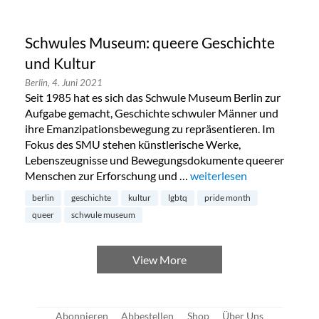
Schwules Museum: queere Geschichte
und Kultur
Berlin,
4. Juni 2021
Seit 1985 hat es sich das Schwule Museum Berlin zur
Aufgabe gemacht, Geschichte schwuler Männer und
ihre Emanzipationsbewegung zu repräsentieren. Im
Fokus des SMU stehen künstlerische Werke,
Lebenszeugnisse und Bewegungsdokumente queerer
Menschen zur Erforschung und …
„Schwules Museum: queere
weiterlesen
berlin
geschichte
kultur
lgbtq
pride month
queer
schwule museum
View More
Abonnieren
Abbestellen
Shop
Über Uns