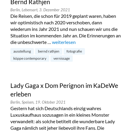
Bernd Rathjen
Berlin,
Lebensart,
3. Dezember 2021
Die Reisen, die schon für 2019 geplant waren, haben
wir optimistisch nach 2020 verschoben, dann
wiederum ins Jahr 2021 und nun schauen wir uns die
Situation im kommenden Jahr an. Die Erinnerungen an
die unbeschwerte …
„City Moments: eine Ausstellung von B
weiterlesen
ausstellung
bernd rathjen
fotografie
köppe contemporary
vernissage
Lady Gaga x Dom Perignon im KaDeWe
erleben
Berlin,
Speisen,
19. Oktober 2021
Gestern hat sich Deutschlands einzig wahres
Luxuskaufhaus sozusagen in ein kleines Monster
verwandelt: als solche betitelt die wunderbare Lady
Gaga nämlich seit jeher liebevoll ihre Fans. Die