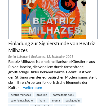
Einladung zur Signierstunde von Beatriz
Milhazes
Berlin,
Lebensart,
Regionales,
12. September 2023
Beatriz Milhazes ist eine brasilianische Künstlerin aus
Rio de Janeiro, die vor allem durch farbenfrohe,
großflächige Bilder bekannt wurde. Beeinflusst von
den Strömungen des europäischen Modernismus stellt
sie in ihren Arbeiten folkloristische Elemente der
Kultur …
„Einladung zur Signierstunde von Beatriz Milhazes“
weiterlesen
beatriz milhazes
brasilien
coffee table book
galerie max hetzler
kunst
moma
paul gaugin