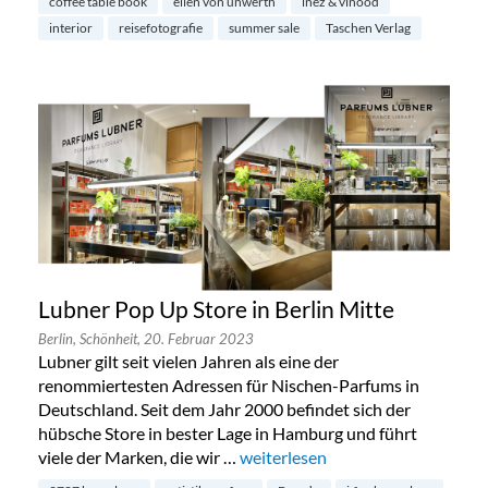
coffee table book
ellen von unwerth
inez & vinood
interior
reisefotografie
summer sale
Taschen Verlag
Lubner Pop Up Store in Berlin Mitte
Berlin,
Schönheit,
20. Februar 2023
Lubner gilt seit vielen Jahren als eine der
renommiertesten Adressen für Nischen-Parfums in
Deutschland. Seit dem Jahr 2000 befindet sich der
hübsche Store in bester Lage in Hamburg und führt
viele der Marken, die wir …
„Lubner Pop Up Store in Berlin M
weiterlesen