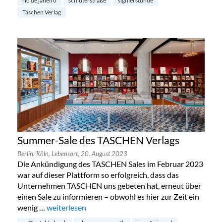
rio de janeiro
schlüterstraße
signierstunde
Taschen Verlag
Summer-Sale des TASCHEN Verlags
Berlin,
Köln,
Lebensart,
20. August 2023
Die Ankündigung des TASCHEN Sales im Februar 2023
war auf dieser Plattform so erfolgreich, dass das
Unternehmen TASCHEN uns gebeten hat, erneut über
einen Sale zu informieren – obwohl es hier zur Zeit ein
wenig …
„Summer-Sale des TASCHEN Verlags“
weiterlesen