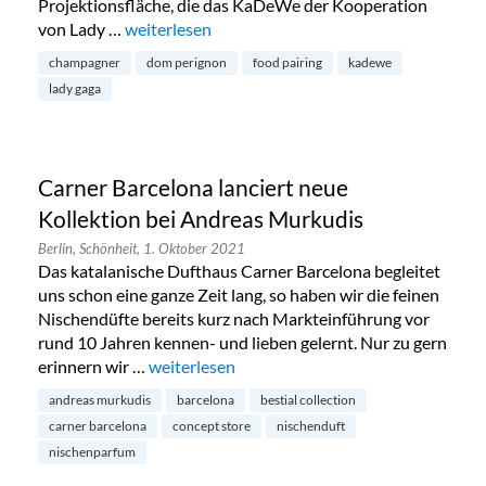
Projektionsfläche, die das KaDeWe der Kooperation
von Lady …
„Lady Gaga x Dom Perignon im KaDeWe erleben
weiterlesen
champagner
dom perignon
food pairing
kadewe
lady gaga
Carner Barcelona lanciert neue
Kollektion bei Andreas Murkudis
Berlin,
Schönheit,
1. Oktober 2021
Das katalanische Dufthaus Carner Barcelona begleitet
uns schon eine ganze Zeit lang, so haben wir die feinen
Nischendüfte bereits kurz nach Markteinführung vor
rund 10 Jahren kennen- und lieben gelernt. Nur zu gern
erinnern wir …
„Carner Barcelona lanciert neue Kollektion 
weiterlesen
andreas murkudis
barcelona
bestial collection
carner barcelona
concept store
nischenduft
nischenparfum