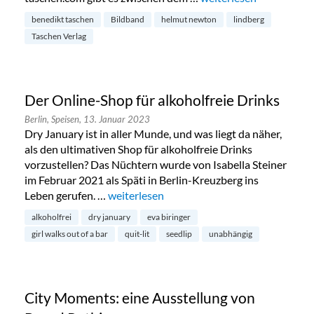
benedikt taschen
Bildband
helmut newton
lindberg
Taschen Verlag
Der Online-Shop für alkoholfreie Drinks
Berlin,
Speisen,
13. Januar 2023
Dry January ist in aller Munde, und was liegt da näher,
als den ultimativen Shop für alkoholfreie Drinks
vorzustellen? Das Nüchtern wurde von Isabella Steiner
im Februar 2021 als Späti in Berlin-Kreuzberg ins
Leben gerufen. …
„Der Online-Shop für alkoholfreie Drinks“
weiterlesen
alkoholfrei
dry january
eva biringer
girl walks out of a bar
quit-lit
seedlip
unabhängig
City Moments: eine Ausstellung von