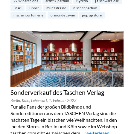
2787 barcelona
artistik-parfum
Byredo
j.f. schwarzlose
linari
lubner
münzstrasse
nischenparfum
nischenparfümerie
ormonde Jayne
pop up store
Sonderverkauf des Taschen Verlag
Berlin,
Köln,
Lebensart,
1. Februar 2023
Für alle Fans der großen Bildbände und
Sondereditionen aus dem TASCHEN Verlag sind die
nächsten Tage ein bisschen wie Weihnachten. In den
beiden Stores in Berlin und Köln sowie im Webshop
taschen.com gibt es zwischen dem …
„Sonderverkauf des Tas
weiterlesen