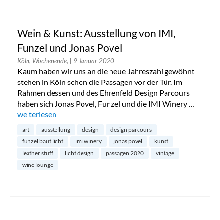
Wein & Kunst: Ausstellung von IMI,
Funzel und Jonas Povel
Köln, Wochenende,
| 9 Januar 2020
Kaum haben wir uns an die neue Jahreszahl gewöhnt
stehen in Köln schon die Passagen vor der Tür. Im
Rahmen dessen und des Ehrenfeld Design Parcours
haben sich Jonas Povel, Funzel und die IMI Winery …
„Wein & Kunst: Ausstellung von IMI, Funzel und Jonas Povel
weiterlesen
art
ausstellung
design
design parcours
funzel baut licht
imi winery
jonas povel
kunst
leather stuff
licht design
passagen 2020
vintage
wine lounge