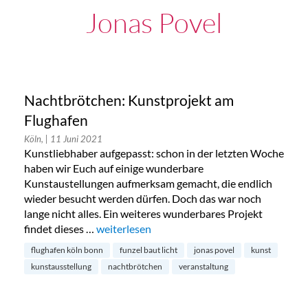
Jonas Povel
Nachtbrötchen: Kunstprojekt am
Flughafen
Köln,
| 11 Juni 2021
Kunstliebhaber aufgepasst: schon in der letzten Woche
haben wir Euch auf einige wunderbare
Kunstaustellungen aufmerksam gemacht, die endlich
wieder besucht werden dürfen. Doch das war noch
lange nicht alles. Ein weiteres wunderbares Projekt
findet dieses …
„Nachtbrötchen: Kunstprojekt am Flughafen
weiterlesen
flughafen köln bonn
funzel baut licht
jonas povel
kunst
kunstausstellung
nachtbrötchen
veranstaltung