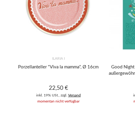
ILARIA I
Porzellanteller "Viva la mamma", Ø 16cm
Good Night 
außergewöhnl
22,50 €
inkl. 19% USt., zzgl.
Versand
i
momentan nicht verfügbar