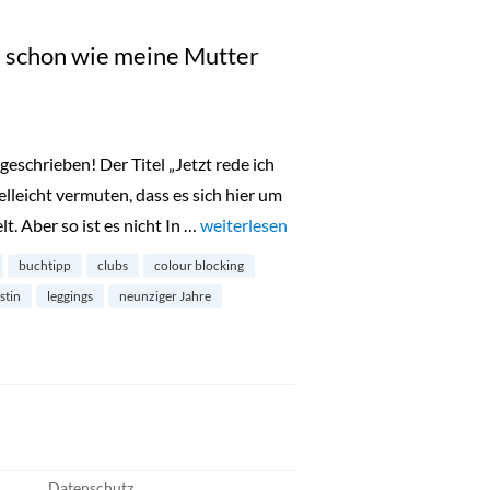
ch schon wie meine Mutter
 geschrieben! Der Titel „Jetzt rede ich
elleicht vermuten, dass es sich hier um
. Aber so ist es nicht In …
„Buchtipp: Jetzt rede ich schon wie me
weiterlesen
buchtipp
clubs
colour blocking
stin
leggings
neunziger Jahre
Datenschutz