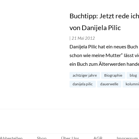
Buchtipp: Jetzt rede i
von Danijela Pilic
| 21 Mai 2012
Danijela Pilic hat ein neues Buch
schon wie meine Mutter“ lässt vi
ein Buch zum Älterwerden handelt
achtziger jahre
Biographie
blog
danijela pilic
dauerwelle
kolumni
Abbestellen
Shop
Über Uns
AGB
Impressum