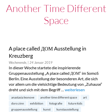
Another Time Different
Space
A place called ДОМ Ausstellung in
Kreuzberg
Wochenende,
| 24 Januar 2019
In dieser Woche startete die inspirierende
Gruppenausstellung „A place called ДОМ“ im SomoS
Berlin. Eine Ausstellung der besonderen Art, die sich
vor allem um die vielsichtige Bedeutung von „Zuhause“
dreht und sich mit dem Begriff …
„A place called ДОМ Ausste
weiterlesen
anastasia leonove
another time different space
art
doro zinn
exhibition
fotografie
future kids
gruppenausstellung
kunst
kunstausstellung